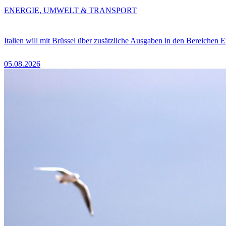
ENERGIE, UMWELT & TRANSPORT
Italien will mit Brüssel über zusätzliche Ausgaben in den Bereichen 
05.08.2026