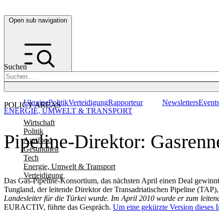
Open sub navigation
Suchen
Ukraine
Politik
Verteidigung
Rapporteur
Newsletters
Event
POLICY AREAS
ENERGIE, UMWELT & TRANSPORT
Wirtschaft
Politik
Pipeline-Direktor: Gasren
Agrifood
Gesundheit
Tech
Energie, Umwelt & Transport
Verteidigung
Das Gas-Pipeline-Konsortium, das nächsten April einen Deal gewinnt
Tungland, der leitende Direktor der Transadriatischen Pipeline (T
Landesleiter für die Türkei wurde. Im April 2010 wurde er zum lei
EURACTIV, führte das Gespräch.
Um eine gekürzte Version dieses Int