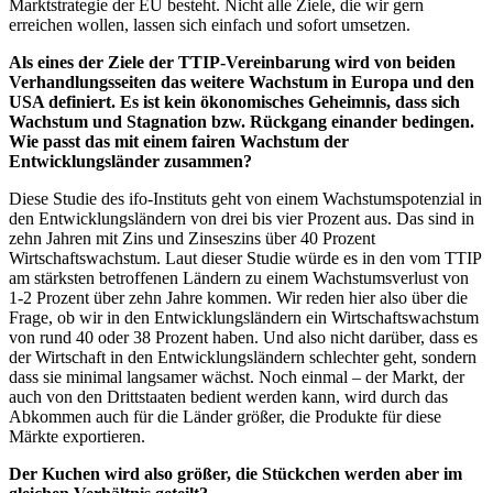
Marktstrategie der EU besteht. Nicht alle Ziele, die wir gern
erreichen wollen, lassen sich einfach und sofort umsetzen.
Als eines der Ziele der TTIP-Vereinbarung wird von beiden
Verhandlungsseiten das weitere Wachstum in Europa und den
USA definiert. Es ist kein ökonomisches Geheimnis, dass sich
Wachstum und Stagnation bzw. Rückgang einander bedingen.
Wie passt das mit einem fairen Wachstum der
Entwicklungsländer zusammen?
Diese Studie des ifo-Instituts geht von einem Wachstumspotenzial in
den Entwicklungsländern von drei bis vier Prozent aus. Das sind in
zehn Jahren mit Zins und Zinseszins über 40 Prozent
Wirtschaftswachstum. Laut dieser Studie würde es in den vom TTIP
am stärksten betroffenen Ländern zu einem Wachstumsverlust von
1-2 Prozent über zehn Jahre kommen. Wir reden hier also über die
Frage, ob wir in den Entwicklungsländern ein Wirtschaftswachstum
von rund 40 oder 38 Prozent haben. Und also nicht darüber, dass es
der Wirtschaft in den Entwicklungsländern schlechter geht, sondern
dass sie minimal langsamer wächst. Noch einmal – der Markt, der
auch von den Drittstaaten bedient werden kann, wird durch das
Abkommen auch für die Länder größer, die Produkte für diese
Märkte exportieren.
Der Kuchen wird also größer, die Stückchen werden aber im