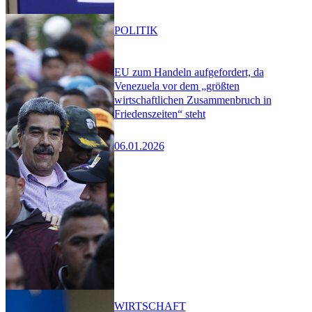
POLITIK
EU zum Handeln aufgefordert, da
Venezuela vor dem „größten
wirtschaftlichen Zusammenbruch in
Friedenszeiten“ steht
06.01.2026
WIRTSCHAFT