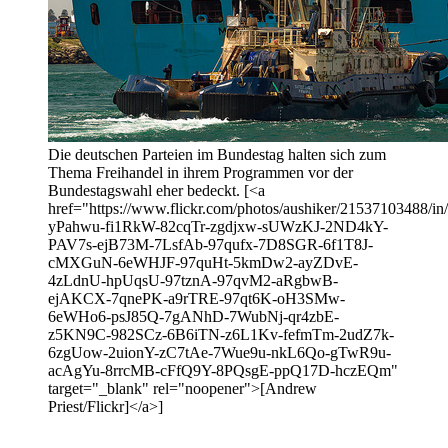
Die deutschen Parteien im Bundestag halten sich zum
Thema Freihandel in ihrem Programmen vor der
Bundestagswahl eher bedeckt. [<a
href="https://www.flickr.com/photos/aushiker/21537103488/in/p
yPahwu-fi1RkW-82cqTr-zgdjxw-sUWzKJ-2ND4kY-
PAV7s-ejB73M-7LsfAb-97qufx-7D8SGR-6f1T8J-
cMXGuN-6eWHJF-97quHt-5kmDw2-ayZDvE-
4zLdnU-hpUqsU-97tznA-97qvM2-aRgbwB-
ejAKCX-7qnePK-a9rTRE-97qt6K-oH3SMw-
6eWHo6-psJ85Q-7gANhD-7WubNj-qr4zbE-
z5KN9C-982SCz-6B6iTN-z6L1Kv-fefmTm-2udZ7k-
6zgUow-2uionY-zC7tAe-7Wue9u-nkL6Qo-gTwR9u-
acAgYu-8rrcMB-cFfQ9Y-8PQsgE-ppQ17D-hczEQm"
target="_blank" rel="noopener">[Andrew
Priest/Flickr]</a>]