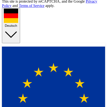
This site is protected by reCAPTCHA, and the Google
Privacy
Policy
and
Terms of Service
apply.
Deutsch