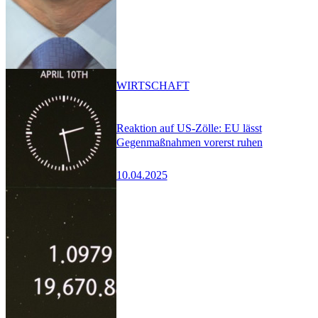
WIRTSCHAFT
Reaktion auf US-Zölle: EU lässt
Gegenmaßnahmen vorerst ruhen
10.04.2025