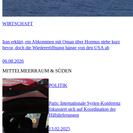
WIRTSCHAFT
Iran erklärt, ein Abkommen mit Oman über Hormus stehe kurz
bevor, doch die Wiedereröffnung hänge von den USA ab
06.08.2026
MITTELMEERRAUM & SÜDEN
POLITIK
Paris: Internationale Syrien-Konferenz
fokussiert sich auf Koordination der
Hilfslieferungen
13.02.2025