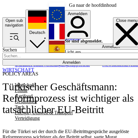
Ga naar de hoofdinhoud
Anmelden
Open sub
Close menu
English
navigation
Deutsch
Français
Sie sind abgemeldet.
Anmelden
Suchen
Licht aus
Español
Anmelden
Ukraine
Politik
Verteidigung
Rapporteur
Newsletters
Event
WIRTSCHAFT
POLICY AREAS
Türkischer Geschäftsmann:
Wirtschaft
Politik
Reformprozess ist wichtiger als
Agrifood
Gesundheit
tatsächlicher EU-Beitritt
Tech
Energie, Umwelt & Transport
Verteidigung
Für die Türkei sei der durch die EU-Beitrittsgespräche ausgelöste
Reformprozess wichtiger als der Beitritt selbst, sagte Murat