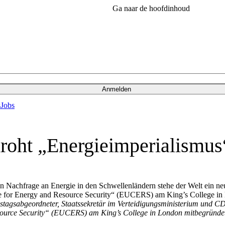
Ga naar de hoofdinhoud
Anmelden
s
Jobs
droht „Energieimperialismus
 Nachfrage an Energie in den Schwellenländern stehe der Welt ein neue
tre for Energy and Resource Security“ (EUCERS) am King’s College i
agsabgeordneter, Staatssekretär im Verteidigungsministerium und C
ource Security“ (EUCERS) am King’s College in London mitbegründet, 