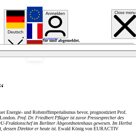
Close menu
Anmelden
English
Deutsch
Français
Sie sind abgemeldet.
Anmelden
Licht aus
Español
“
r Energie- und Rohstoffimperialismus bevor, prognostiziert Prof.
n London.
Prof. Dr. Friedbert Pflüger ist zuvor Pressesprecher des
DU-Fraktionschef im Berliner Abgeordnetenhaus gewesen.
Im Herbst
dessen Direktor er heute ist.
Ewald König von EURACTIV