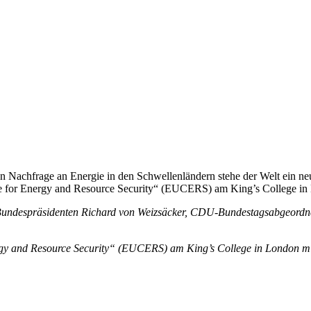
 Nachfrage an Energie in den Schwellenländern stehe der Welt ein neue
tre for Energy and Resource Security“ (EUCERS) am King’s College in
en Bundespräsidenten Richard von Weizsäcker, CDU-Bundestagsabgeordn
gy and Resource Security“ (EUCERS) am King’s College in London mitb