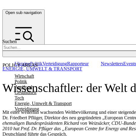
Open sub navigation
Suchen
Ukraine
Politik
Verteidigung
Rapporteur
Newsletters
Event
POLICY AREAS
ENERGIE, UMWELT & TRANSPORT
Wirtschaft
Politik
Wissenschaftler: der Welt 
Agrifood
Gesundheit
Tech
Energie, Umwelt & Transport
Verteidigung
Mit einer weiterhin wachsenden Weltbevölkerung und einer steigenden
Dr. Friedbert Pflüger, Direktor des neu gegründeten „European Cen
ehemaligen Bundespräsidenten Richard von Weizsäcker, CDU-Bundest
2010 hat Prof. Dr. Pflüger das „European Centre for Energy and Res
Deutschland führte das Gespräch.