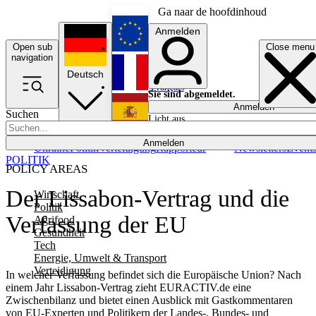
Ga naar de hoofdinhoud
Anmelden
Open sub
Close menu
English
navigation
Deutsch
Français
Sie sind abgemeldet.
Anmelden
Suchen
Licht aus
Español
Anmelden
Ukraine
Politik
Verteidigung
Rapporteur
Newsletters
Event
POLITIK
POLICY AREAS
Der Lissabon-Vertrag und die
Wirtschaft
Politik
Verfassung der EU
Agrifood
Gesundheit
Tech
Energie, Umwelt & Transport
Verteidigung
In welcher Verfassung befindet sich die Europäische Union? Nach
einem Jahr Lissabon-Vertrag zieht EURACTIV.de eine
Zwischenbilanz und bietet einen Ausblick mit Gastkommentaren
von EU-Experten und Politikern der Landes-, Bundes- und