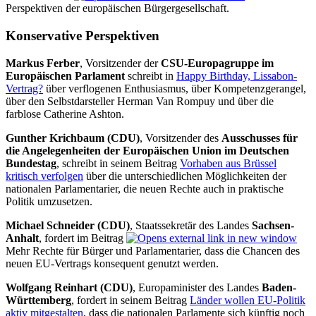
Perspektiven der europäischen Bürgergesellschaft.
Konservative Perspektiven
Markus Ferber
, Vorsitzender der
CSU-Europagruppe im
Europäischen Parlament
schreibt in
Happy Birthday, Lissabon-
Vertrag?
über verflogenen Enthusiasmus, über Kompetenzgerangel,
über den Selbstdarsteller Herman Van Rompuy und über die
farblose Catherine Ashton.
Gunther Krichbaum (CDU)
, Vorsitzender des
Ausschusses für
die Angelegenheiten der Europäischen Union im Deutschen
Bundestag
, schreibt in seinem Beitrag
Vorhaben aus Brüssel
kritisch verfolgen
über die unterschiedlichen Möglichkeiten der
nationalen Parlamentarier, die neuen Rechte auch in praktische
Politik umzusetzen.
Michael Schneider (CDU)
, Staatssekretär des Landes
Sachsen-
Anhalt
, fordert im Beitrag
Mehr Rechte für Bürger und Parlamentarier, dass die Chancen des
neuen EU-Vertrags konsequent genutzt werden.
Wolfgang Reinhart (CDU)
, Europaminister des Landes
Baden-
Württemberg
, fordert in seinem Beitrag
Länder wollen EU-Politik
aktiv mitgestalten
, dass die nationalen Parlamente sich künftig noch