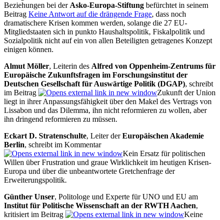
Beziehungen bei der
Asko-Europa-Stiftung
befürchtet in seinem
Beitrag
Keine Antwort auf die drängende Frage
, dass noch
dramatischere Krisen kommen werden, solange die 27 EU-
Mitgliedstaaten sich in punkto Haushaltspolitik, Fiskalpolitik und
Sozialpolitik nicht auf ein von allen Beteiligten getragenes Konzept
einigen können.
Almut Möller
, Leiterin des
Alfred von Oppenheim-Zentrums für
Europäische Zukunftsfragen im Forschungsinstitut der
Deutschen Gesellschaft für Auswärtige Politik (DGAP)
, schreibt
im Beitrag
Zukunft der Union
liegt in ihrer Anpassungsfähigkeit über den Makel des Vertrags von
Lissabon und das Dilemma, ihn nicht reformieren zu wollen, aber
ihn dringend reformieren zu müssen.
Eckart D. Stratenschulte
, Leiter der
Europäischen Akademie
Berlin
, schreibt im Kommentar
Kein Ersatz für politischen
Willen über Frustration und graue Wirklichkeit im heutigen Krisen-
Europa und über die unbeantwortete Gretchenfrage der
Erweiterungspolitik.
Günther Unser
, Politologe und Experte für UNO und EU am
Institut für Politische Wissenschaft an der RWTH Aachen
,
kritisiert im Beitrag
Keine