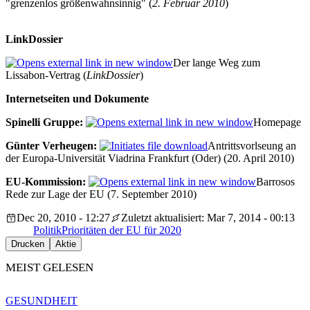
"grenzenlos größenwahnsinnig" (
2. Februar 2010
)
LinkDossier
Der lange Weg zum
Lissabon-Vertrag (
LinkDossier
)
Internetseiten und Dokumente
Spinelli Gruppe:
Homepage
Günter Verheugen:
Antrittsvorlseung an
der Europa-Universität Viadrina Frankfurt (Oder) (20. April 2010)
EU-Kommission:
Barrosos
Rede zur Lage der EU (7. September 2010)
Dec 20, 2010 - 12:27
Zuletzt aktualisiert: Mar 7, 2014 - 00:13
Politik
Prioritäten der EU für 2020
Drucken
Aktie
MEIST GELESEN
GESUNDHEIT