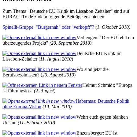
Zum Thema "Deutsche EU-Kritik im Lissabon-Zeitalter" sind auf
EURACTIV.de zudem folgende Beiträge erschienen:
Spinelli-Gruppe: "Bürgernah" oder "verkopft"?
(1. Oktober 2010)
Verheugen: "Der EU fehlt ein
überzeugendes Projekt"
(20. September 2010)
Deutsche EU-Kritik im
Lissabon-Zeitalter (
11. August 2010
)
Wo sind jetzt die
Berufspessimisten? (
20. August 2010
)
Helmut Schmidt: "Europa
ist führungslos"
(2. August)
Habermas: Deutsche Politik
ohne Europa-Vision
(19. Mai 2010)
Wehrt euch gegen blanken
Unsinn
(11. Februar 2010)
Enzensberger: EU ist