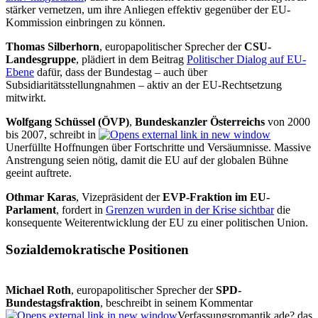
stärker vernetzen, um ihre Anliegen effektiv gegenüber der EU-
Kommission einbringen zu können.
Thomas Silberhorn
, europapolitischer Sprecher der
CSU-
Landesgruppe
, plädiert in dem Beitrag
Politischer Dialog auf EU-
Ebene
dafür, dass der Bundestag – auch über
Subsidiaritätsstellungnahmen – aktiv an der EU-Rechtsetzung
mitwirkt.
Wolfgang Schüssel (ÖVP)
,
Bundeskanzler
Österreichs
von 2000
bis 2007, schreibt in
Unerfüllte Hoffnungen über Fortschritte und Versäumnisse. Massive
Anstrengung seien nötig, damit die EU auf der globalen Bühne
geeint auftrete.
Othmar Karas
, Vizepräsident der
EVP-Fraktion im EU-
Parlament
, fordert in
Grenzen wurden in der Krise sichtbar
die
konsequente Weiterentwicklung der EU zu einer politischen Union.
Sozialdemokratische Positionen
Michael Roth
, europapolitischer Sprecher der
SPD-
Bundestagsfraktion
, beschreibt in seinem Kommentar
Verfassungsromantik ade? das