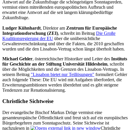
Antwort auf die Zukunftsfrage die schöngeistigen Sonntagsreden,
vermisst einen mitreißenden europapolitischen Aufbruch und
erwartet eine Antwort auf die seit langem klärungsbedürftige
Zukunftsfrage.
Ludger Kühnhardt
, Direktor am
Zentrum für Europäische
Integrationsforschung (ZEI)
, schreibt im Beitrag
Die Große
Koalitionsregierung der EU
über die unübersichtliche
Gewaltenverschränkung und über die Fakten, die 2010 geschaffen
wurden und die den Lissabon-Vertrag schon längst überholt haben.
Michael Gehler
, österreichischer Historiker und Leiter des
Instituts
für Geschichte an der Stiftung Universität Hildesheim
, schreibt
über die Möglichkeiten und die Grenzen des Lissabon-Vertrags. In
seinem Beitrag
"Lissabon bietet nur Teillösungen"
formuliert Gehler
auch folgende These: Die EU wird mit Aufgaben überfordert, die
Erweiterungsambitionen werden überdehnt und es gibt steigene
Tendenzen zur Renationalisierung.
Christliche Sichtweise
Der evangelische Bischof Markus Dröge vermisst eine
gesamteuropäische Öffentlichkeit und freut sich auf ein europäisches
Bürgerbegehren zum Sonntagsschutz. Seine Sichtweise ist
nachzulesen in
Christliche