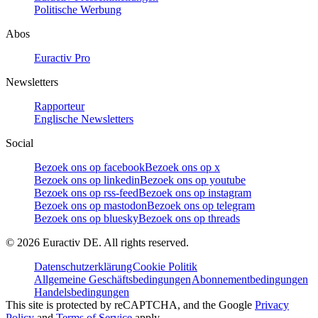
Politische Werbung
Abos
Euractiv Pro
Newsletters
Rapporteur
Englische Newsletters
Social
Bezoek ons op facebook
Bezoek ons op x
Bezoek ons op linkedin
Bezoek ons op youtube
Bezoek ons op rss-feed
Bezoek ons op instagram
Bezoek ons op mastodon
Bezoek ons op telegram
Bezoek ons op bluesky
Bezoek ons op threads
©
2026
Euractiv DE. All rights reserved.
Datenschutzerklärung
Cookie Politik
Allgemeine Geschäftsbedingungen
Abonnementbedingungen
Handelsbedingungen
This site is protected by reCAPTCHA, and the Google
Privacy
Policy
and
Terms of Service
apply.