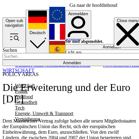
Ga naar de hoofdinhoud
Anmelden
Open sub
Close menu
English
navigation
Deutsch
Français
Sie sind abgemeldet.
Anmelden
Suchen
Licht aus
Español
Anmelden
Ukraine
Politik
Verteidigung
Rapporteur
Newsletters
Event
WIRTSCHAFT
POLICY AREAS
Die Erweiterung und der Euro
Wirtschaft
Politik
[DE]
Agrifood
Gesundheit
Tech
Energie, Umwelt & Transport
Verteidigung
Dem Maastrichter Vertrag zufolge haben alle neuen Mitgliedsstaaten
der Europäischen Union das Recht, sich der europäischen
Einheitswährung, dem Euro, anzuschließen. Von den zwölf
Ländern, die zwischen 2004 und 2007 der Union beigetreten sind,