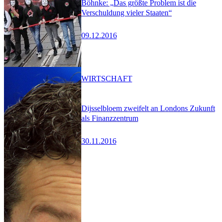
Böhnke: „Das größte Problem ist die
Verschuldung vieler Staaten“
09.12.2016
WIRTSCHAFT
Dijsselbloem zweifelt an Londons Zukunft
als Finanzzentrum
30.11.2016