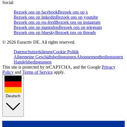
Social
Bezoek ons op facebook
Bezoek ons op x
Bezoek ons op linkedin
Bezoek ons op youtube
Bezoek ons op rss-feed
Bezoek ons op instagram
Bezoek ons op mastodon
Bezoek ons op telegram
Bezoek ons op bluesky
Bezoek ons op threads
©
2026
Euractiv DE. All rights reserved.
Datenschutzerklärung
Cookie Politik
Allgemeine Geschäftsbedingungen
Abonnementbedingungen
Handelsbedingungen
This site is protected by reCAPTCHA, and the Google
Privacy
Policy
and
Terms of Service
apply.
Deutsch