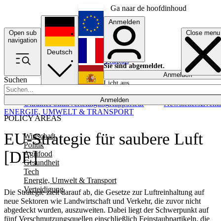
Ga naar de hoofdinhoud
Anmelden
Open sub
Close menu
English
navigation
Deutsch
Français
Sie sind abgemeldet.
Anmelden
Suchen
Licht aus
Español
Anmelden
Ukraine
Politik
Verteidigung
Rapporteur
Newsletters
Event
ENERGIE, UMWELT & TRANSPORT
POLICY AREAS
EU-Strategie für saubere Luft
Wirtschaft
Politik
[DE]
Agrifood
Gesundheit
Tech
Energie, Umwelt & Transport
Verteidigung
Die Strategie zielt darauf ab, die Gesetze zur Luftreinhaltung auf
neue Sektoren wie Landwirtschaft und Verkehr, die zuvor nicht
abgedeckt wurden, auszuweiten. Dabei liegt der Schwerpunkt auf
fünf Verschmutzungsquellen einschließlich Feinstaubpartikeln, die