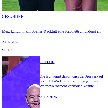
GESUNDHEIT
Merz kündigt nach Spahns Rücktritt eine Kabinettsumbildung an
24.07.2026
SPORT
POLITIK
Die EU warnt davor, dass der Ausverkauf
der FIFA-Weltmeisterschaft gegen das
Wettbewerbsrecht verstoßen könnte
29.07.2026