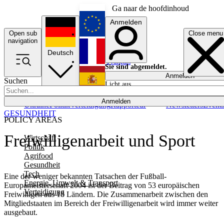
Ga naar de hoofdinhoud
Anmelden
Open sub
Close menu
English
navigation
Deutsch
Français
Sie sind abgemeldet.
Anmelden
Suchen
Licht aus
Español
Anmelden
Ukraine
Politik
Verteidigung
Rapporteur
Newsletters
Event
GESUNDHEIT
POLICY AREAS
Freiwilligenarbeit und Sport
Wirtschaft
Politik
Agrifood
Gesundheit
Tech
Eine der weniger bekannten Tatsachen der Fußball-
Energie, Umwelt & Transport
Europameisterschaft 2004 ist der Beitrag von 53 europäischen
Verteidigung
Freiwilligen aus 18 Ländern. Die Zusammenarbeit zwischen den
Mitgliedstaaten im Bereich der Freiwilligenarbeit wird immer weiter
ausgebaut.