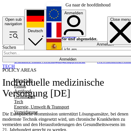
Ga naar de hoofdinhoud
Anmelden
Open sub
Close menu
English
navigation
Deutsch
Français
Sie sind abgemeldet.
Anmelden
Suchen
Licht aus
Español
Anmelden
Ukraine
Politik
Verteidigung
Rapporteur
Newsletters
Event
TECH
POLICY AREAS
Individuelle medizinische
Wirtschaft
Politik
Versorgung [DE]
Agrifood
Gesundheit
Tech
Energie, Umwelt & Transport
Verteidigung
Die Europäische Kommission unterstützt Lösungsansätze, bei denen
modernste Technik eingesetzt wird, um chronische Krankheiten zu
vermeiden und den Herausforderungen des Gesundheitswesens im
21. Jahrhundert gerecht zu werden.