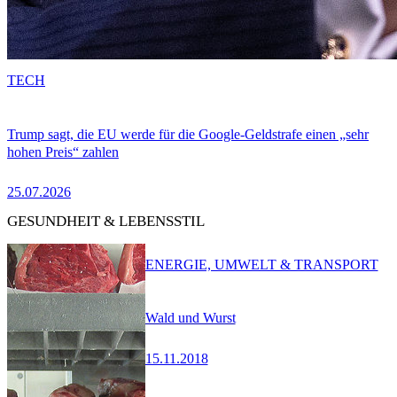
TECH
Trump sagt, die EU werde für die Google-Geldstrafe einen „sehr
hohen Preis“ zahlen
25.07.2026
GESUNDHEIT & LEBENSSTIL
ENERGIE, UMWELT & TRANSPORT
Wald und Wurst
15.11.2018