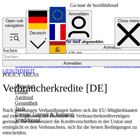
Ga naar de hoofdinhoud
Anmelden
Open sub
Close menu
English
navigation
Deutsch
Français
Sie sind abgemeldet.
Anmelden
Suchen
Licht aus
Español
Anmelden
Ukraine
Politik
Verteidigung
Rapporteur
Newsletters
Event
GESUNDHEIT
POLICY AREAS
Verbraucherkredite [DE]
Wirtschaft
Politik
Agrifood
Gesundheit
Tech
Nach jahrelangen Verhandlungen haben sich die EU-Mitgliedstaaten
Energie, Umwelt & Transport
auf eine Ergänzung der Richtlinie zu Verbraucherkreditverträgen
Verteidigung
geeinigt. Sie harmonisiert die Kreditvorschriften in der Union und
ermöglicht es den Verbrauchern, sich für die besten Bedingungen zu
entscheiden.