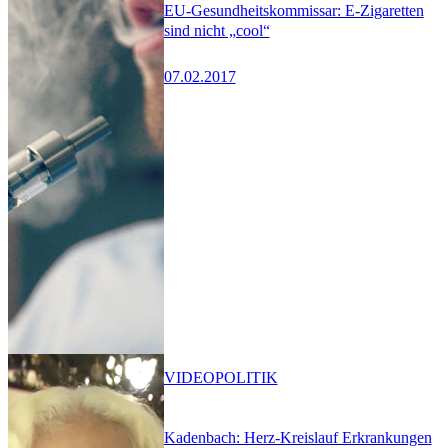
EU-Gesundheitskommissar: E-Zigaretten
sind nicht „cool“
07.02.2017
VIDEO
POLITIK
Kadenbach: Herz-Kreislauf Erkrankungen