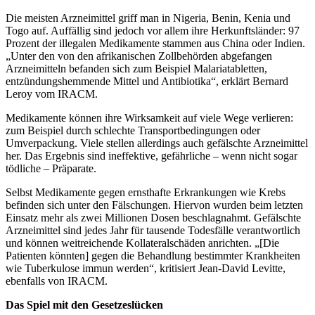
Die meisten Arzneimittel griff man in Nigeria, Benin, Kenia und
Togo auf. Auffällig sind jedoch vor allem ihre Herkunftsländer: 97
Prozent der illegalen Medikamente stammen aus China oder Indien.
„Unter den von den afrikanischen Zollbehörden abgefangen
Arzneimitteln befanden sich zum Beispiel Malariatabletten,
entzündungshemmende Mittel und Antibiotika“, erklärt Bernard
Leroy vom IRACM.
Medikamente können ihre Wirksamkeit auf viele Wege verlieren:
zum Beispiel durch schlechte Transportbedingungen oder
Umverpackung. Viele stellen allerdings auch gefälschte Arzneimittel
her. Das Ergebnis sind ineffektive, gefährliche – wenn nicht sogar
tödliche – Präparate.
Selbst Medikamente gegen ernsthafte Erkrankungen wie Krebs
befinden sich unter den Fälschungen. Hiervon wurden beim letzten
Einsatz mehr als zwei Millionen Dosen beschlagnahmt. Gefälschte
Arzneimittel sind jedes Jahr für tausende Todesfälle verantwortlich
und können weitreichende Kollateralschäden anrichten. „[Die
Patienten könnten] gegen die Behandlung bestimmter Krankheiten
wie Tuberkulose immun werden“, kritisiert Jean-David Levitte,
ebenfalls von IRACM.
Das Spiel mit den Gesetzeslücken