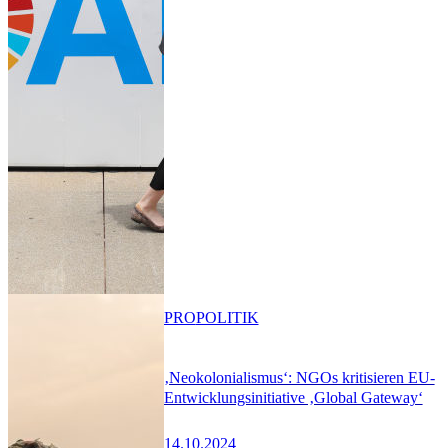
PRO
POLITIK
‚Neokolonialismus‘: NGOs kritisieren EU-
Entwicklungsinitiative ‚Global Gateway‘
14.10.2024