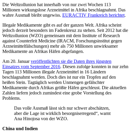
Die Weltzollunion hat innerhalb von nur zwei Wochen 113
Millionen wirkungslose Arzneimittel in Afrika beschlagnahmt. Das
wahre Ausmaß bleibt ungewiss.
EURACTIV Frankreich berichtet
.
Illegale Medikamente gibt es auf der ganzen Welt. Afrika scheint
jedoch derzeit besonders im Fadenkreuz zu stehen. Seit 2012 hat die
Weltzollunion (WZO) gemeinsam mit dem Institute of Research
against Counterfeit Medicine (IRACM, Forschungsinstitut gegen
Arzneimittelfälschungen) mehr als 750 Millionen unwirksamer
Medikamente an Afrikas Häfen abgefangen.
Am 20. Januar
veröffentlichten sie die Daten ihres jüngsten
Einsatzes vom September 2016
. Diesen zufolge konnten in nur zehn
Tagen 113 Millionen illegale Arzneimittel in 16 Ländern
beschlagnahmt werden. Doch dies ist nur ein Tropfen auf den
heißen Stein. Tagtäglich werden Unmengen gefälschter
Medikamente durch Afrikas größte Häfen geschleust. Die aktuellen
Zahlen liefern jedoch zumindest eine grobe Vorstellung des
Problems.
Das volle Ausmaß lässt sich nur schwer abschätzen,
aber die Lage ist wirklich besorgniserregend“, warnt
Ana Hinojosa von der WZO.
China und Indien