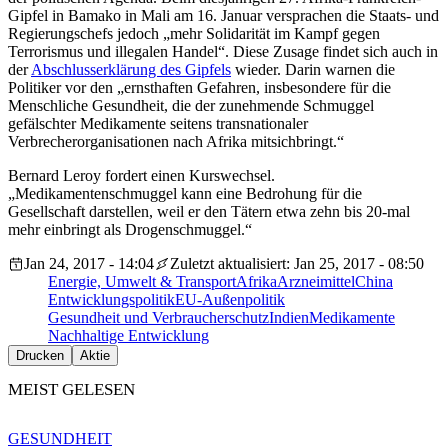
Gipfel in Bamako in Mali am 16. Januar versprachen die Staats- und
Regierungschefs jedoch „mehr Solidarität im Kampf gegen
Terrorismus und illegalen Handel“. Diese Zusage findet sich auch in
der
Abschlusserklärung des Gipfels
wieder. Darin warnen die
Politiker vor den „ernsthaften Gefahren, insbesondere für die
Menschliche Gesundheit, die der zunehmende Schmuggel
gefälschter Medikamente seitens transnationaler
Verbrecherorganisationen nach Afrika mitsichbringt.“
Bernard Leroy fordert einen Kurswechsel.
„Medikamentenschmuggel kann eine Bedrohung für die
Gesellschaft darstellen, weil er den Tätern etwa zehn bis 20-mal
mehr einbringt als Drogenschmuggel.“
Jan 24, 2017 - 14:04
Zuletzt aktualisiert: Jan 25, 2017 - 08:50
Energie, Umwelt & Transport
Afrika
Arzneimittel
China
Entwicklungspolitik
EU-Außenpolitik
Gesundheit und Verbraucherschutz
Indien
Medikamente
Nachhaltige Entwicklung
Drucken
Aktie
MEIST GELESEN
GESUNDHEIT