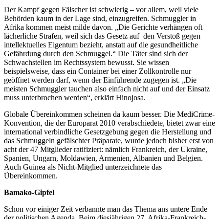
Der Kampf gegen Fälscher ist schwierig – vor allem, weil viele
Behörden kaum in der Lage sind, einzugreifen. Schmuggler in
Afrika kommen meist milde davon. „Die Gerichte verhängen oft
lächerliche Strafen, weil sich das Gesetz auf den Verstoß gegen
intellektuelles Eigentum bezieht, anstatt auf die gesundheitliche
Gefährdung durch den Schmuggel.“ Die Täter sind sich der
Schwachstellen im Rechtssystem bewusst. Sie wissen
beispielsweise, dass ein Container bei einer Zollkontrolle nur
geöffnet werden darf, wenn der Einführende zugegen ist. „Die
meisten Schmuggler tauchen also einfach nicht auf und der Einsatz
muss unterbrochen werden“, erklärt Hinojosa.
Globale Übereinkommen scheinen da kaum besser. Die MediCrime-
Konvention, die der Europarat 2010 verabschiedete, bietet zwar eine
international verbindliche Gesetzgebung gegen die Herstellung und
das Schmuggeln gefälschter Präparate, wurde jedoch bisher erst von
acht der 47 Mitglieder ratifiziert: nämlich Frankreich, der Ukraine,
Spanien, Ungarn, Moldawien, Armenien, Albanien und Belgien.
Auch Guinea als Nicht-Mitglied unterzeichnete das
Übereinkommen.
Bamako-Gipfel
Schon vor einiger Zeit verbannte man das Thema ans untere Ende
der politischen Agenda. Beim diesjährigen 27. Afrika-Frankreich-