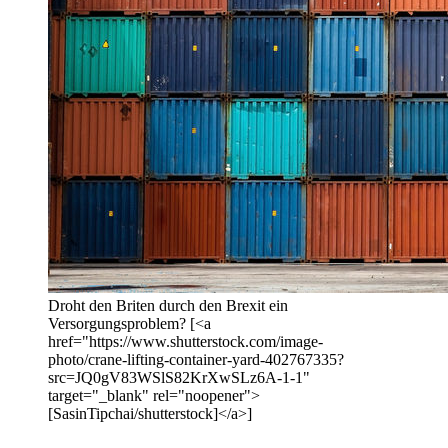
Droht den Briten durch den Brexit ein
Versorgungsproblem? [<a
href="https://www.shutterstock.com/image-
photo/crane-lifting-container-yard-402767335?
src=JQ0gV83WSlS82KrXwSLz6A-1-1"
target="_blank" rel="noopener">
[SasinTipchai/shutterstock]</a>]