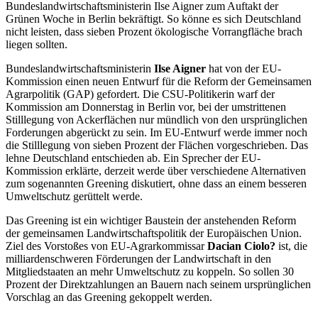
Bundeslandwirtschaftsministerin Ilse Aigner zum Auftakt der
Grünen Woche in Berlin bekräftigt. So könne es sich Deutschland
nicht leisten, dass sieben Prozent ökologische Vorrangfläche brach
liegen sollten.
Bundeslandwirtschaftsministerin
Ilse Aigner
hat von der EU-
Kommission einen neuen Entwurf für die Reform der Gemeinsamen
Agrarpolitik (GAP) gefordert. Die CSU-Politikerin warf der
Kommission am Donnerstag in Berlin vor, bei der umstrittenen
Stilllegung von Ackerflächen nur mündlich von den ursprünglichen
Forderungen abgerückt zu sein. Im EU-Entwurf werde immer noch
die Stilllegung von sieben Prozent der Flächen vorgeschrieben. Das
lehne Deutschland entschieden ab. Ein Sprecher der EU-
Kommission erklärte, derzeit werde über verschiedene Alternativen
zum sogenannten Greening diskutiert, ohne dass an einem besseren
Umweltschutz gerüttelt werde.
Das Greening ist ein wichtiger Baustein der anstehenden Reform
der gemeinsamen Landwirtschaftspolitik der Europäischen Union.
Ziel des Vorstoßes von EU-Agrarkommissar
Dacian Ciolo?
ist, die
milliardenschweren Förderungen der Landwirtschaft in den
Mitgliedstaaten an mehr Umweltschutz zu koppeln. So sollen 30
Prozent der Direktzahlungen an Bauern nach seinem ursprünglichen
Vorschlag an das Greening gekoppelt werden.