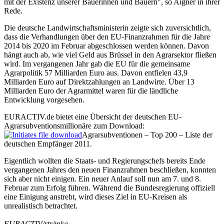
mit der Existenz unserer Bäuerinnen und Bauern", so Aigner in ihrer
Rede.
Die deutsche Landwirtschaftsministerin zeigte sich zuversichtlich,
dass die Verhandlungen über den EU-Finanzrahmen für die Jahre
2014 bis 2020 im Februar abgeschlossen werden können. Davon
hängt auch ab, wie viel Geld aus Brüssel in den Agrarsektor fließen
wird. Im vergangenen Jahr gab die EU für die gemeinsame
Agrarpolitik 57 Milliarden Euro aus. Davon entfielen 43,9
Milliarden Euro auf Direktzahlungen an Landwirte. Über 13
Milliarden Euro der Agrarmittel waren für die ländliche
Entwicklung vorgesehen.
EURACTIV.de bietet eine Übersicht der deutschen EU-
Agrarsubventionsmillionäre zum Download:
Agrarsubventionen – Top 200 – Liste der
deutschen Empfänger 2011.
Eigentlich wollten die Staats- und Regierungschefs bereits Ende
vergangenen Jahres den neuen Finanzrahmen beschließen, konnten
sich aber nicht einigen. Ein neuer Anlauf soll nun am 7. und 8.
Februar zum Erfolg führen. Während die Bundesregierung offiziell
eine Einigung anstrebt, wird dieses Ziel in EU-Kreisen als
unrealistisch betrachtet.
EURACTIV/rtr/mka