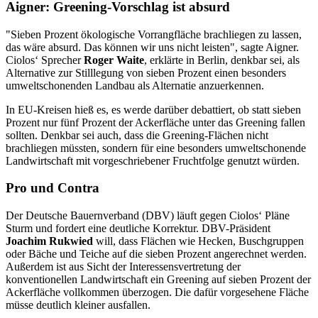
Aigner: Greening-Vorschlag ist absurd
"Sieben Prozent ökologische Vorrangfläche brachliegen zu lassen,
das wäre absurd. Das können wir uns nicht leisten", sagte Aigner.
Ciolos‘ Sprecher
Roger Waite
, erklärte in Berlin, denkbar sei, als
Alternative zur Stilllegung von sieben Prozent einen besonders
umweltschonenden Landbau als Alternatie anzuerkennen.
In EU-Kreisen hieß es, es werde darüber debattiert, ob statt sieben
Prozent nur fünf Prozent der Ackerfläche unter das Greening fallen
sollten. Denkbar sei auch, dass die Greening-Flächen nicht
brachliegen müssten, sondern für eine besonders umweltschonende
Landwirtschaft mit vorgeschriebener Fruchtfolge genutzt würden.
Pro und Contra
Der Deutsche Bauernverband (DBV) läuft gegen Ciolos‘ Pläne
Sturm und fordert eine deutliche Korrektur. DBV-Präsident
Joachim Rukwied
will, dass Flächen wie Hecken, Buschgruppen
oder Bäche und Teiche auf die sieben Prozent angerechnet werden.
Außerdem ist aus Sicht der Interessensvertretung der
konventionellen Landwirtschaft ein Greening auf sieben Prozent der
Ackerfläche vollkommen überzogen. Die dafür vorgesehene Fläche
müsse deutlich kleiner ausfallen.