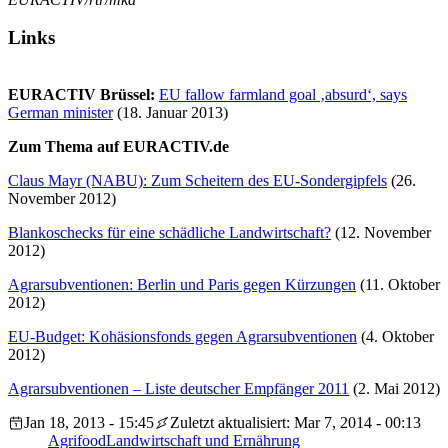
Links
EURACTIV Brüssel:
EU fallow farmland goal ‚absurd‘, says
German minister
(18. Januar 2013)
Zum Thema auf EURACTIV.de
Claus Mayr (NABU): Zum Scheitern des EU-Sondergipfels
(26.
November 2012)
Blankoschecks für eine schädliche Landwirtschaft?
(12. November
2012)
Agrarsubventionen: Berlin und Paris gegen Kürzungen
(11. Oktober
2012)
EU-Budget: Kohäsionsfonds gegen Agrarsubventionen
(4. Oktober
2012)
Agrarsubventionen – Liste deutscher Empfänger 2011
(2. Mai 2012)
Jan 18, 2013 - 15:45
Zuletzt aktualisiert: Mar 7, 2014 - 00:13
Agrifood
Landwirtschaft und Ernährung