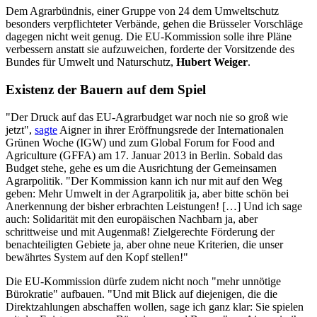
Dem Agrarbündnis, einer Gruppe von 24 dem Umweltschutz
besonders verpflichteter Verbände, gehen die Brüsseler Vorschläge
dagegen nicht weit genug. Die EU-Kommission solle ihre Pläne
verbessern anstatt sie aufzuweichen, forderte der Vorsitzende des
Bundes für Umwelt und Naturschutz,
Hubert Weiger
.
Existenz der Bauern auf dem Spiel
"Der Druck auf das EU-Agrarbudget war noch nie so groß wie
jetzt",
sagte
Aigner in ihrer Eröffnungsrede der Internationalen
Grünen Woche (IGW) und zum Global Forum for Food and
Agriculture (GFFA) am 17. Januar 2013 in Berlin. Sobald das
Budget stehe, gehe es um die Ausrichtung der Gemeinsamen
Agrarpolitik. "Der Kommission kann ich nur mit auf den Weg
geben: Mehr Umwelt in der Agrarpolitik ja, aber bitte schön bei
Anerkennung der bisher erbrachten Leistungen! […] Und ich sage
auch: Solidarität mit den europäischen Nachbarn ja, aber
schrittweise und mit Augenmaß! Zielgerechte Förderung der
benachteiligten Gebiete ja, aber ohne neue Kriterien, die unser
bewährtes System auf den Kopf stellen!"
Die EU-Kommission dürfe zudem nicht noch "mehr unnötige
Bürokratie" aufbauen. "Und mit Blick auf diejenigen, die die
Direktzahlungen abschaffen wollen, sage ich ganz klar: Sie spielen