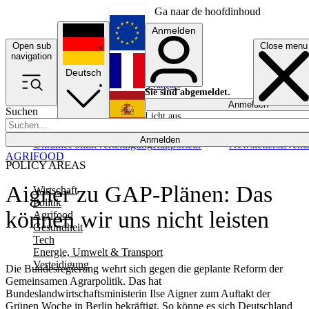
Ga naar de hoofdinhoud
Anmelden
Open sub
Close menu
English
navigation
Deutsch
Français
Sie sind abgemeldet.
Anmelden
Suchen
Licht aus
Español
Anmelden
Ukraine
Politik
Verteidigung
Rapporteur
Newsletters
Event
AGRIFOOD
POLICY AREAS
Aigner zu GAP-Plänen: Das
Wirtschaft
Politik
können wir uns nicht leisten
Agrifood
Gesundheit
Tech
Energie, Umwelt & Transport
Verteidigung
Die Bundesregierung wehrt sich gegen die geplante Reform der
Gemeinsamen Agrarpolitik. Das hat
Bundeslandwirtschaftsministerin Ilse Aigner zum Auftakt der
Grünen Woche in Berlin bekräftigt. So könne es sich Deutschland