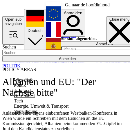
Ga naar de hoofdinhoud
Anmelden
Open sub
Close menu
English
navigation
Deutsch
Français
Sie sind abgemeldet.
Anmelden
Suchen
Licht aus
Español
Anmelden
Ukraine
Politik
Verteidigung
Rapporteur
Newsletters
Event
POLITIK
POLICY AREAS
Albanien und EU: "Der
Wirtschaft
Politik
Nächste bitte"
Agrifood
Gesundheit
Tech
Energie, Umwelt & Transport
Verteidigung
Anlässlich einer eigens einberufenen Westbalkan-Konferenz in
Wien wurde ein Schreiben mit dem Ersuchen an die EU-
Kommission gerichtet, Albanien beim kommenden EU-Gipfel im
Juni den Kandidatenstatus zu verleihen.