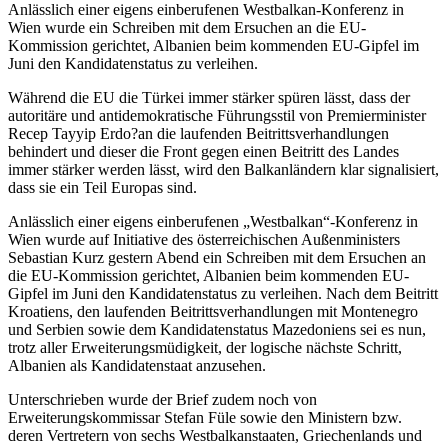
Anlässlich einer eigens einberufenen Westbalkan-Konferenz in
Wien wurde ein Schreiben mit dem Ersuchen an die EU-
Kommission gerichtet, Albanien beim kommenden EU-Gipfel im
Juni den Kandidatenstatus zu verleihen.
Während die EU die Türkei immer stärker spüren lässt, dass der
autoritäre und antidemokratische Führungsstil von Premierminister
Recep Tayyip Erdo?an die laufenden Beitrittsverhandlungen
behindert und dieser die Front gegen einen Beitritt des Landes
immer stärker werden lässt, wird den Balkanländern klar signalisiert,
dass sie ein Teil Europas sind.
Anlässlich einer eigens einberufenen „Westbalkan“-Konferenz in
Wien wurde auf Initiative des österreichischen Außenministers
Sebastian Kurz gestern Abend ein Schreiben mit dem Ersuchen an
die EU-Kommission gerichtet, Albanien beim kommenden EU-
Gipfel im Juni den Kandidatenstatus zu verleihen. Nach dem Beitritt
Kroatiens, den laufenden Beitrittsverhandlungen mit Montenegro
und Serbien sowie dem Kandidatenstatus Mazedoniens sei es nun,
trotz aller Erweiterungsmüdigkeit, der logische nächste Schritt,
Albanien als Kandidatenstaat anzusehen.
Unterschrieben wurde der Brief zudem noch von
Erweiterungskommissar Stefan Füle sowie den Ministern bzw.
deren Vertretern von sechs Westbalkanstaaten, Griechenlands und