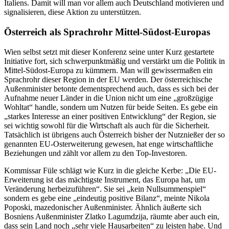
Italiens. Damit will man vor allem auch Deutschland motivieren und
signalisieren, diese Aktion zu unterstützen.
Österreich als Sprachrohr Mittel-Südost-Europas
Wien selbst setzt mit dieser Konferenz seine unter Kurz gestartete
Initiative fort, sich schwerpunktmäßig und verstärkt um die Politik in
Mittel-Südost-Europa zu kümmern. Man will gewissermaßen ein
Sprachrohr dieser Region in der EU werden. Der österreichische
Außenminister betonte dementsprechend auch, dass es sich bei der
Aufnahme neuer Länder in die Union nicht um eine „großzügige
Wohltat“ handle, sondern um Nutzen für beide Seiten. Es gebe ein
„starkes Interesse an einer positiven Entwicklung“ der Region, sie
sei wichtig sowohl für die Wirtschaft als auch für die Sicherheit.
Tatsächlich ist übrigens auch Österreich bisher der Nutznießer der so
genannten EU-Osterweiterung gewesen, hat enge wirtschaftliche
Beziehungen und zählt vor allem zu den Top-Investoren.
Kommissar Füle schlägt wie Kurz in die gleiche Kerbe: „Die EU-
Erweiterung ist das mächtigste Instrument, das Europa hat, um
Veränderung herbeizuführen“. Sie sei „kein Nullsummenspiel“
sondern es gebe eine „eindeutig positive Bilanz“, meinte Nikola
Poposki, mazedonischer Außenminister. Ähnlich äußerte sich
Bosniens Außenminister Zlatko Lagumdzija, räumte aber auch ein,
dass sein Land noch „sehr viele Hausarbeiten“ zu leisten habe. Und