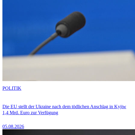
POLITIK
Die EU stellt der Ukraine nach dem tödlichen Anschlag in Kyjiw
1,4 Mrd. Euro zur Verfügung
05.08.2026