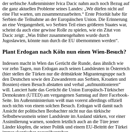
der serbische Außenminister Ivica Dacic nahm auch noch Bezug auf
die ganz aktuellen Probleme seines Landes: „Wir dürfen nicht auf
eine Flut warten, um zusammenzuarbeiten.“ Erste Priorität habe für
Serbien die Teilnahme an der Europäischen Union. Die Erinnerung
an eine Vergangenheit, wo Serbien Teil eines größeren Staates war,
scheint da auch eine gewisse Rolle zu spielen, wie ein Zitat von
Dacic zeigt: „Was früher zusammengehalten wurde durch
Jugoslawien, könnte nun durch die EU übernommen werden“.
Plant Erdogan nach Köln nun einen Wien-Besuch?
Indessen macht in Wien das Gerücht die Runde, dass ähnlich wie
vor zehn Tagen, nun Erdogan auch seinen Landsleuten in Österreich
(hier stellen die Türken nur die drittstärkste Migrantengruppe nach
den Deutschen sowie den Zuwanderern aus Serbien, Kroatien und
Bosnien) einen Besuch abstatten und verbal „aufmunitionieren“
will. Lanciert hatte das Gerücht die Union Europäisch-Türkischer
Demokraten (UTED) am vergangenen Samstag auf ihrer Facebook-
Seite. Im Außenministerium weiß man vorerst allerdings offiziell
noch nichts von einem solchen Besuch. Erdogan will damit nach
Ansicht der politischen Beobachter nicht nur das türkische
Selbstbewusstsein seiner Landsleute im Ausland stärken, vor einer
Assimilierung warnen, sondern letztlich auch an die Türe jener
Länder klopfen, die seiner Politik und einem EU-Beitritt der Türkei