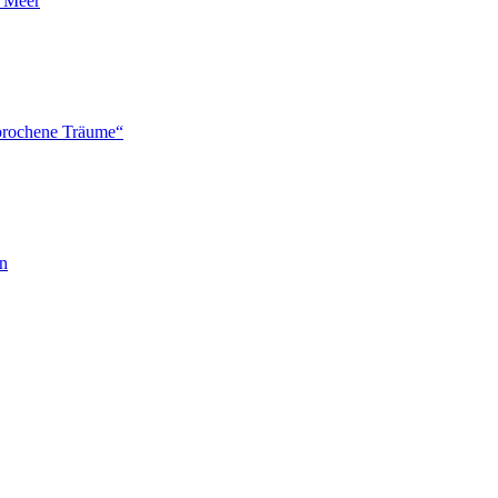
n Meer
brochene Träume“
en