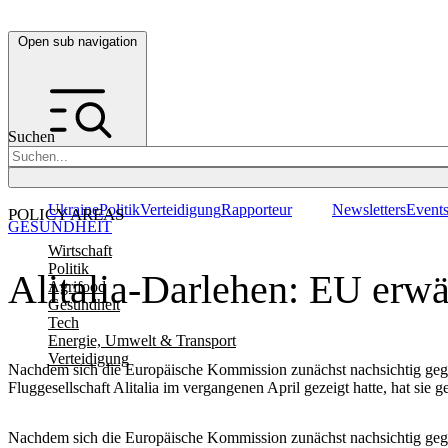
Open sub navigation
Suchen
Ukraine
Politik
Verteidigung
Rapporteur
Newsletters
Event
POLICY AREAS
GESUNDHEIT
Wirtschaft
Politik
Alitalia-Darlehen: EU erwä
Agrifood
Gesundheit
Tech
Energie, Umwelt & Transport
Verteidigung
Nachdem sich die Europäische Kommission zunächst nachsichtig gege
Fluggesellschaft Alitalia im vergangenen April gezeigt hatte, hat sie ge
Nachdem sich die Europäische Kommission zunächst nachsichtig gege