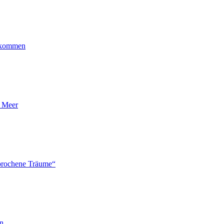
ankommen
n Meer
brochene Träume“
en