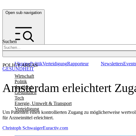
Open sub navigation
Suchen
Ukraine
Politik
Verteidigung
Rapporteur
Newsletters
Event
POLICY AREAS
GESUNDHEIT
Wirtschaft
Politik
Amsterdam erleichtert Zuga
Agrifood
Gesundheit
Tech
Energie, Umwelt & Transport
Verteidigung
Um Patienten einen kontrollierten Zugang zu möglicherweise wertvoll
für Arzneimittel erleichtert.
Christoph Schwaiger
Euractiv.com