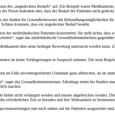
iums des „ungedeckten Bedarfs“ auf. Ein Beispiel waren Medikamente, 
n der Praxis bedeutete dies, dass der Bedarf der Patienten nicht gedeckt
s das Institut für Gesundheitswesen die Behandlungsmöglichkeiten für
m Schluss kommen, dass ein ungedeckter Bedarf besteht.
ation der niederländischen Patienten konzentriert. Sie stellt sicher, d
n könnten“, sagte das niederländische Gesundheitsministerium gegenüber
in Medikament über seine bedingte Bewertung untersucht werden kann.
 konnten sie keine Verlängerungen in Anspruch nehmen. Die neue Regel
dien im Falle unvorhergesehener Umstände ganz abbrechen, da sie statt
 ist“, sagte das Gesundheitsministerium. Allerdings treten bei Studien
rlich machen.
ie bisher nicht verlängert werden und musste abgebrochen werden. Di
er erforderlichen Zeit zu beenden und ihre Wirksamkeit zu bestimmen.
gsvoraussetzungen nun noch stärker auf die Patienten ausgerichtet sin