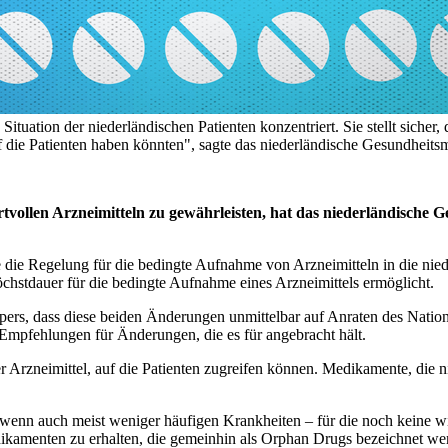
e Situation der niederländischen Patienten konzentriert. Sie stellt siche
f die Patienten haben könnten", sagte das niederländische Gesundheits
tvollen Arzneimitteln zu gewährleisten, hat das niederländische 
e die Regelung für die bedingte Aufnahme von Arzneimitteln in die nie
chstdauer für die bedingte Aufnahme eines Arzneimittels ermöglicht.
ers, dass diese beiden Änderungen unmittelbar auf Anraten des Nation
t Empfehlungen für Änderungen, die es für angebracht hält.
r Arzneimittel, auf die Patienten zugreifen können. Medikamente, die 
enn auch meist weniger häufigen Krankheiten – für die noch keine wir
ikamenten zu erhalten, die gemeinhin als Orphan Drugs bezeichnet we