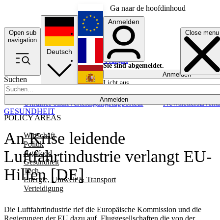
Ga naar de hoofdinhoud
Anmelden
Open sub
Close menu
English
navigation
Deutsch
Français
Sie sind abgemeldet.
Anmelden
Suchen
Licht aus
Español
Anmelden
Ukraine
Politik
Verteidigung
Rapporteur
Newsletters
Event
GESUNDHEIT
POLICY AREAS
An Krise leidende
Wirtschaft
Politik
Luftfahrtindustrie verlangt EU-
Agrifood
Gesundheit
Hilfen [DE]
Tech
Energie, Umwelt & Transport
Verteidigung
Die Luftfahrtindustrie rief die Europäische Kommission und die
Regierungen der EU dazu auf, Fluggesellschaften die von der