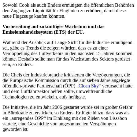
Sowohl Cook als auch Enders ermutigten die öffentlichen Behörden
den Zugang zu Liquidität für Fluglinien zu erhöhen, damit diese
neue Flugzeuge kaufen könnten.
Vorbereitung auf zukünftiges Wachstum und das
Emissionshandelssystem (ETS) der EU.
Während der Ausblick auf Lange Sicht für die Industrie ermutigend
sei, gäbe es Trends die zeigen würden, dass es zu einer
Verdoppelung des Luftverkehrs in den nächsten 15 Jahren kommen
könnte. Deshalb sollte man für das Wachstum des Sektors gerüstet
sein, so Enders.
Die Chefs der Industriebranche kritisierten die Verzögerungen, die
die Europäische Kommission durch die auf sieben Jahre angelegte
öffentlich-private Partnerschaft (ÖPP) „
Clean Sky
“ verursacht hatte
und dem Luftfahrtsektor helfen sollte, umweltfreundliche
Technologien zu entwickeln, aufs heftigste.
Die Initiative, die im Jahr 2006 gestartet wurde sei in großer Gefahr
in Bürokratie zu ersticken, so Enders. Er fügte hinzu, dass was als
ein „anregendes ÖPP“ im Einklang mit den Zielen von Lissabon
startete, eine Geschichte von angesammelten Verspätungen
geworden ist.