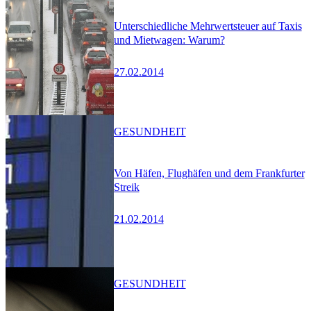
Unterschiedliche Mehrwertsteuer auf Taxis
und Mietwagen: Warum?
27.02.2014
GESUNDHEIT
Von Häfen, Flughäfen und dem Frankfurter
Streik
21.02.2014
GESUNDHEIT