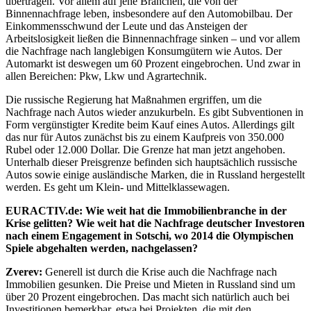
übertragen. Vor allem auf jene Branchen, die von der
Binnennachfrage leben, insbesondere auf den Automobilbau. Der
Einkommensschwund der Leute und das Ansteigen der
Arbeitslosigkeit ließen die Binnennachfrage sinken – und vor allem
die Nachfrage nach langlebigen Konsumgütern wie Autos. Der
Automarkt ist deswegen um 60 Prozent eingebrochen. Und zwar in
allen Bereichen: Pkw, Lkw und Agrartechnik.
Die russische Regierung hat Maßnahmen ergriffen, um die
Nachfrage nach Autos wieder anzukurbeln. Es gibt Subventionen in
Form vergünstigter Kredite beim Kauf eines Autos. Allerdings gilt
das nur für Autos zunächst bis zu einem Kaufpreis von 350.000
Rubel oder 12.000 Dollar. Die Grenze hat man jetzt angehoben.
Unterhalb dieser Preisgrenze befinden sich hauptsächlich russische
Autos sowie einige ausländische Marken, die in Russland hergestellt
werden. Es geht um Klein- und Mittelklassewagen.
EURACTIV.de: Wie weit hat die Immobilienbranche in der
Krise gelitten?
Wie weit hat die Nachfrage deutscher Investoren
nach einem Engagement in
Sotschi, wo 2014 die Olympischen
Spiele abgehalten werden, nachgelassen?
Zverev:
Generell ist durch die Krise auch die Nachfrage nach
Immobilien gesunken. Die Preise und Mieten in Russland sind um
über 20 Prozent eingebrochen. Das macht sich natürlich auch bei
Investitionen bemerkbar, etwa bei Projekten, die mit den