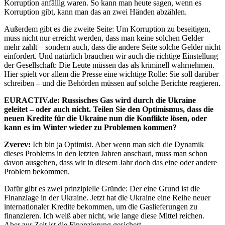
Korruption anfällig waren. So kann man heute sagen, wenn es
Korruption gibt, kann man das an zwei Händen abzählen.
Außerdem gibt es die zweite Seite: Um Korruption zu beseitigen,
muss nicht nur erreicht werden, dass man keine solchen Gelder
mehr zahlt – sondern auch, dass die andere Seite solche Gelder nicht
einfordert. Und natürlich brauchen wir auch die richtige Einstellung
der Gesellschaft: Die Leute müssen das als kriminell wahrnehmen.
Hier spielt vor allem die Presse eine wichtige Rolle: Sie soll darüber
schreiben – und die Behörden müssen auf solche Berichte reagieren.
EURACTIV.de: Russisches Gas wird durch die Ukraine
geleitet – oder
auch nicht. Teilen Sie den Optimismus, dass die
neuen Kredite für die
Ukraine nun die Konflikte lösen, oder
kann es im Winter wieder zu P
roblemen kommen?
Zverev:
Ich bin ja Optimist. Aber wenn man sich die Dynamik
dieses Problems in den letzten Jahren anschaut, muss man schon
davon ausgehen, dass wir in diesem Jahr doch das eine oder andere
Problem bekommen.
Dafür gibt es zwei prinzipielle Gründe: Der eine Grund ist die
Finanzlage in der Ukraine. Jetzt hat die Ukraine eine Reihe neuer
internationaler Kredite bekommen, um die Gaslieferungen zu
finanzieren. Ich weiß aber nicht, wie lange diese Mittel reichen.
Aber zur Zeit ist die Finanzierung gesichert.