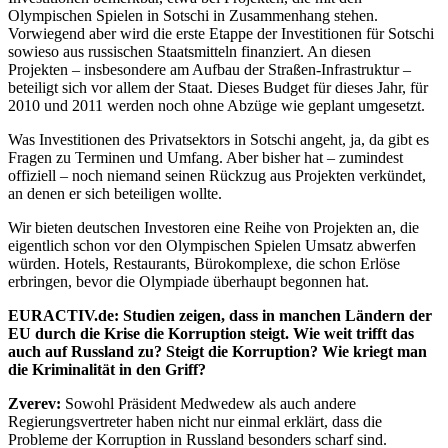
Olympischen Spielen in Sotschi in Zusammenhang stehen.
Vorwiegend aber wird die erste Etappe der Investitionen für Sotschi
sowieso aus russischen Staatsmitteln finanziert. An diesen
Projekten – insbesondere am Aufbau der Straßen-Infrastruktur –
beteiligt sich vor allem der Staat. Dieses Budget für dieses Jahr, für
2010 und 2011 werden noch ohne Abzüge wie geplant umgesetzt.
Was Investitionen des Privatsektors in Sotschi angeht, ja, da gibt es
Fragen zu Terminen und Umfang. Aber bisher hat – zumindest
offiziell – noch niemand seinen Rückzug aus Projekten verkündet,
an denen er sich beteiligen wollte.
Wir bieten deutschen Investoren eine Reihe von Projekten an, die
eigentlich schon vor den Olympischen Spielen Umsatz abwerfen
würden. Hotels, Restaurants, Bürokomplexe, die schon Erlöse
erbringen, bevor die Olympiade überhaupt begonnen hat.
EURACTIV.de: Studien zeigen, dass in manchen Ländern der
EU durch die
Krise die Korruption steigt. Wie weit trifft das
auch auf Russland zu?
Steigt die Korruption? Wie kriegt man
die Kriminalität in den Griff?
Zverev:
Sowohl Präsident Medwedew als auch andere
Regierungsvertreter haben nicht nur einmal erklärt, dass die
Probleme der Korruption in Russland besonders scharf sind.