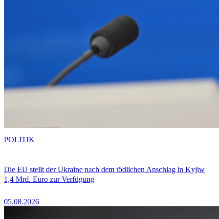
POLITIK
Die EU stellt der Ukraine nach dem tödlichen Anschlag in Kyjiw
1,4 Mrd. Euro zur Verfügung
05.08.2026