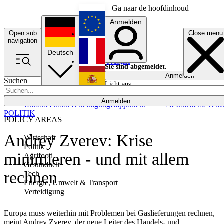
Ga naar de hoofdinhoud
Anmelden
Open sub
Close menu
English
navigation
Deutsch
Français
Sie sind abgemeldet.
Anmelden
Suchen
Licht aus
Español
Anmelden
Ukraine
Politik
Verteidigung
Rapporteur
Newsletters
Event
POLITIK
POLICY AREAS
Andrey Zverev: Krise
Wirtschaft
Politik
minimieren - und mit allem
Agrifood
Gesundheit
rechnen
Tech
Energie, Umwelt & Transport
Verteidigung
Europa muss weiterhin mit Problemen bei Gaslieferungen rechnen,
meint Andrey Zverev, der neue Leiter des Handels- und