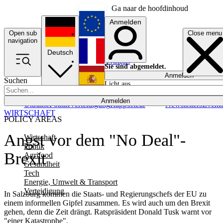
Ga naar de hoofdinhoud
Anmelden
Open sub
Close menu
English
navigation
Deutsch
Français
Sie sind abgemeldet.
Anmelden
Suchen
Licht aus
Español
Anmelden
Ukraine
Politik
Verteidigung
Rapporteur
Newsletters
Event
WIRTSCHAFT
POLICY AREAS
Angst vor dem "No Deal"-
Wirtschaft
Politik
Brexit
Agrifood
Gesundheit
Tech
Energie, Umwelt & Transport
Verteidigung
In Salzburg kommen die Staats- und Regierungschefs der EU zu
einem informellen Gipfel zusammen. Es wird auch um den Brexit
gehen, denn die Zeit drängt. Ratspräsident Donald Tusk warnt vor
"einer Katastrophe".