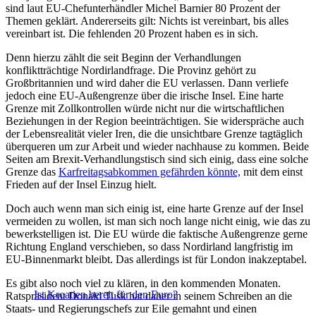
sind laut EU-Chefunterhändler Michel Barnier 80 Prozent der
Themen geklärt. Andererseits gilt: Nichts ist vereinbart, bis alles
vereinbart ist. Die fehlenden 20 Prozent haben es in sich.
Denn hierzu zählt die seit Beginn der Verhandlungen
konfliktträchtige Nordirlandfrage. Die Provinz gehört zu
Großbritannien und wird daher die EU verlassen. Dann verliefe
jedoch eine EU-Außengrenze über die irische Insel. Eine harte
Grenze mit Zollkontrollen würde nicht nur die wirtschaftlichen
Beziehungen in der Region beeinträchtigen. Sie widerspräche auch
der Lebensrealität vieler Iren, die die unsichtbare Grenze tagtäglich
überqueren um zur Arbeit und wieder nachhause zu kommen. Beide
Seiten am Brexit-Verhandlungstisch sind sich einig, dass eine solche
Grenze das
Karfreitagsabkommen gefährden könnte,
mit dem einst
Frieden auf der Insel Einzug hielt.
Doch auch wenn man sich einig ist, eine harte Grenze auf der Insel
vermeiden zu wollen, ist man sich noch lange nicht einig, wie das zu
bewerkstelligen ist. Die EU würde die faktische Außengrenze gerne
Richtung England verschieben, so dass Nordirland langfristig im
EU-Binnenmarkt bleibt. Das allerdings ist für London inakzeptabel.
Es gibt also noch viel zu klären, in den kommenden Monaten.
Ist Kroatien bereit für den Euro?
Ratspräsident Donald Tusk hat daher in seinem Schreiben an die
Staats- und Regierungschefs zur Eile gemahnt und einen