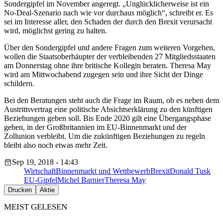
Sondergipfel im November angeregt. „Unglücklicherweise ist ein
No-Deal-Szenario nach wie vor durchaus möglich“, schreibt er. Es
sei im Interesse aller, den Schaden der durch den Brexit verursacht
wird, möglichst gering zu halten.
Über den Sondergipfel und andere Fragen zum weiteren Vorgehen,
wollen die Staatsoberhäupter der verbleibenden 27 Mitgliedsstaaten
am Donnerstag ohne ihre britische Kollegin beraten. Theresa May
wird am Mittwochabend zugegen sein und ihre Sicht der Dinge
schildern.
Bei den Beratungen steht auch die Frage im Raum, ob es neben dem
Austrittsvertrag eine politische Absichtserklärung zu den künftigen
Beziehungen geben soll. Bis Ende 2020 gilt eine Übergangsphase
geben, in der Großbritannien im EU-Binnenmarkt und der
Zollunion verbleibt. Um die zukünftigen Beziehungen zu regeln
bleibt also noch etwas mehr Zeit.
Sep 19, 2018 - 14:43
Wirtschaft
Binnenmarkt und Wettbewerb
Brexit
Donald Tusk
EU-Gipfel
Michel Barnier
Theresa May
Drucken
Aktie
MEIST GELESEN