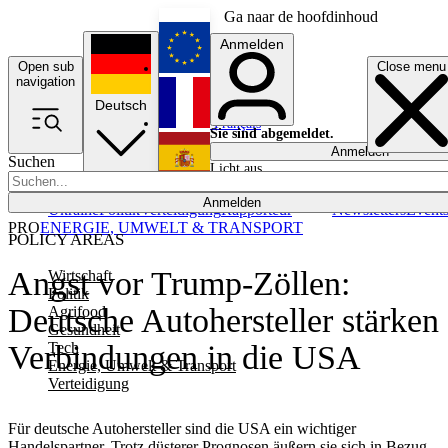
Ga naar de hoofdinhoud
Anmelden
Open sub
Close menu
English
navigation
Deutsch
Français
Sie sind abgemeldet.
Anmelden
Suchen
Licht aus
Español
Anmelden
Ukraine
Politik
Verteidigung
Rapporteur
Newsletters
Event
PRO
ENERGIE, UMWELT & TRANSPORT
POLICY AREAS
Angst vor Trump-Zöllen:
Wirtschaft
Politik
Deutsche Autohersteller stärken
Agrifood
Gesundheit
Tech
Verbindungen in die USA
Energie, Umwelt & Transport
Verteidigung
Für deutsche Autohersteller sind die USA ein wichtiger
Handelspartner. Trotz düsterer Prognosen äußern sie sich in Bezug