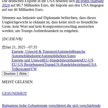
Die deutschen Exporte in die USA beliefen sich
im ersten Halbjahr
2024
auf 80,7 Milliarden Euro, die Importe aus den USA hingegen
auf nur 46 Milliarden Euro.
Stimmen aus Industrie und Diplomatie befürchten, dass dieses
Ungleichgewicht so eklatant ist, dass keine noch so freundliche
Geste, kein Wort und kein Kompromissvorschlag ausreichen
werden, um Trumps Aufmerksamkeit zu entgehen.
[DC/DE/VB]
Jan 21, 2025 - 07:35
Energie, Umwelt & Transport
Automobilbranche
Automobilindustrie
Automobilsektor
Autos
Energie und Umwelt
EU-Handelsbeziehungen
EU-US
EU-US Beziehungen
Trump
US-Handelsbeziehung
USA
Volkswagen
VW
Drucken
Aktie
MEIST GELESEN
GESUNDHEIT
Bulgariens hohe Geburtenrate verschleiert die sich verschärfende