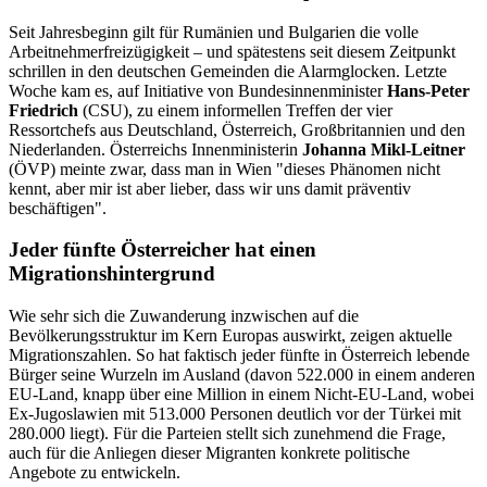
Seit Jahresbeginn gilt für Rumänien und Bulgarien die volle
Arbeitnehmerfreizügigkeit – und spätestens seit diesem Zeitpunkt
schrillen in den deutschen Gemeinden die Alarmglocken. Letzte
Woche kam es, auf Initiative von Bundesinnenminister
Hans-Peter
Friedrich
(CSU), zu einem informellen Treffen der vier
Ressortchefs aus Deutschland, Österreich, Großbritannien und den
Niederlanden. Österreichs Innenministerin
Johanna Mikl-Leitner
(ÖVP) meinte zwar, dass man in Wien "dieses Phänomen nicht
kennt, aber mir ist aber lieber, dass wir uns damit präventiv
beschäftigen".
Jeder fünfte Österreicher hat einen
Migrationshintergrund
Wie sehr sich die Zuwanderung inzwischen auf die
Bevölkerungsstruktur im Kern Europas auswirkt, zeigen aktuelle
Migrationszahlen. So hat faktisch jeder fünfte in Österreich lebende
Bürger seine Wurzeln im Ausland (davon 522.000 in einem anderen
EU-Land, knapp über eine Million in einem Nicht-EU-Land, wobei
Ex-Jugoslawien mit 513.000 Personen deutlich vor der Türkei mit
280.000 liegt). Für die Parteien stellt sich zunehmend die Frage,
auch für die Anliegen dieser Migranten konkrete politische
Angebote zu entwickeln.