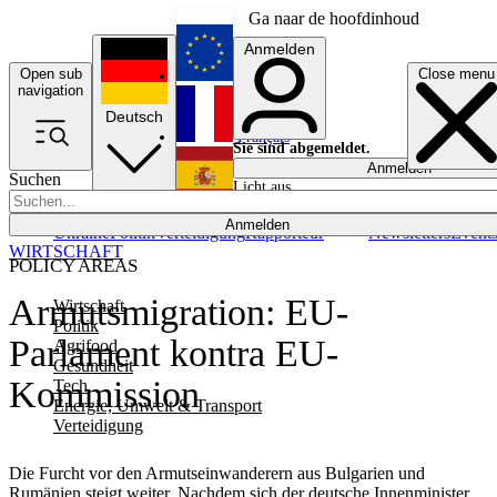
Ga naar de hoofdinhoud
Anmelden
Open sub
Close menu
English
navigation
Deutsch
Français
Sie sind abgemeldet.
Anmelden
Suchen
Licht aus
Español
Anmelden
Ukraine
Politik
Verteidigung
Rapporteur
Newsletters
Event
WIRTSCHAFT
POLICY AREAS
Armutsmigration: EU-
Wirtschaft
Politik
Parlament kontra EU-
Agrifood
Gesundheit
Kommission
Tech
Energie, Umwelt & Transport
Verteidigung
Die Furcht vor den Armutseinwanderern aus Bulgarien und
Rumänien steigt weiter. Nachdem sich der deutsche Innenminister