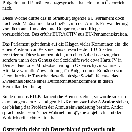
Bulgarien und Rumänien ausgesprochen hat, zieht nun Österreich
nach.
Diese Woche dürfte das in Straßburg tagende EU-Parlament doch
noch erste Maßnahmen beschließen, um der Armuts-Einwanderung,
vor allem aus Rumänien und Bulgarien, einen Riegel
vorzuschieben. Das erfuhr EURACTIV aus EU-Parlamentskreisen.
Das Parlament geht damit auf die Klagen vieler Kommunen ein, die
einen Zustrom von Personen aus diesen beiden EU-Staaten
registrieren. Diese kommen nicht, um einer Arbeit nachzugehen,
sondern um in den Genuss der Sozialhilfe (wie etwa Hartz IV in
Deutschland oder Mindestsicherung in Österreich) zu kommen.
Attraktiv wird die Zuwanderung für Bulgaren und Rumänen vor
allem durch die Tatsache, dass die hiesige Sozialhilfe etwa das
Zweieinhalbfache eines Durchschnittseinkommens in deren
Heimatländern beträgt.
Sollte nun das EU-Parlament die Bremse ziehen, so würde sie sich
damit gegen den zuständigen EU-Kommissar
László Andor
stellen,
der bislang das Problem der Armutseinwanderung bestritt. Andor
sprach bisher von "einer Wahrnehmung", die angeblich "mit der
Wirklichkeit nichts zu tun hat".
Österreich zieht mit Deutschland präventiv mit