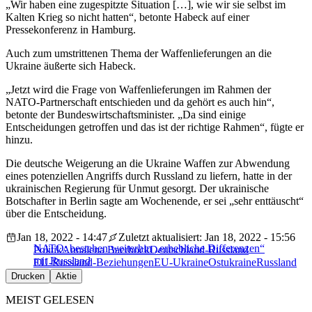
„Wir haben eine zugespitzte Situation […], wie wir sie selbst im
Kalten Krieg so nicht hatten“, betonte Habeck auf einer
Pressekonferenz in Hamburg.
Auch zum umstrittenen Thema der Waffenlieferungen an die
Ukraine äußerte sich Habeck.
„Jetzt wird die Frage von Waffenlieferungen im Rahmen der
NATO-Partnerschaft entschieden und da gehört es auch hin“,
betonte der Bundeswirtschaftsminister. „Da sind einige
Entscheidungen getroffen und das ist der richtige Rahmen“, fügte er
hinzu.
Die deutsche Weigerung an die Ukraine Waffen zur Abwendung
eines potenziellen Angriffs durch Russland zu liefern, hatte in der
ukrainischen Regierung für Unmut gesorgt. Der ukrainische
Botschafter in Berlin sagte am Wochenende, er sei „sehr enttäuscht“
über die Entscheidung.
Jan 18, 2022 - 14:47
Zuletzt aktualisiert: Jan 18, 2022 - 15:56
NATO: bestehen weiterhin „erhebliche Differenzen“
Politik
Annalena Baerbock
Deutschland-Russland
mit Russland
EU-Russland-Beziehungen
EU-Ukraine
Ostukraine
Russland
Drucken
Aktie
MEIST GELESEN