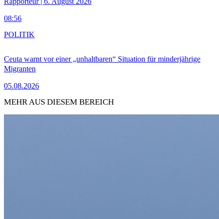
Rapporteur | 6. August 2026
08:56
POLITIK
Ceuta warnt vor einer „unhaltbaren“ Situation für minderjährige
Migranten
05.08.2026
MEHR AUS DIESEM BEREICH