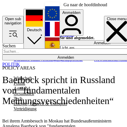
Ga naar de hoofdinhoud
Anmelden
Open sub
Close menu
English
navigation
Deutsch
Français
Sie sind abgemeldet.
Anmelden
Suchen
Licht aus
Español
Anmelden
Ukraine
Politik
Verteidigung
Rapporteur
Newsletters
Event
POLITIK
POLICY AREAS
Baerbock spricht in Russland
Wirtschaft
Politik
von "fundamentalen
Agrifood
Gesundheit
Meinungsverschiedenheiten“
Tech
Energie, Umwelt & Transport
Verteidigung
Bei ihrem Amtsbesuch in Moskau hat Bundesaußenministern
Annalena Baerbock von "fundamentalen