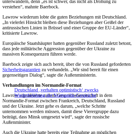
unterwandern, denn „es ist schwer, das nicht als Drohung zu
verstehen“, mahnte Baerbock.
Lawrow wiederum lobte die guten Beziehungen mit Deutschland.
„In vielerlei Hinsicht bleiben diese Beziehungen aber Geißel der
antirussischen Linien in Brüssel und einer Gruppe der EU-Länder“,
kritisierte Lawrow.
Europäische Staatshäupter hatten gegenüber Russland zuletzt betont,
dass jede militärische Aggression gegenüber der Ukraine zu
massiven Konsequenzen führen werde.
Baerbock zeigte sich auch bereit, über die von Russland geforderten
Sicherheitsgarantien
zu verhandeln. „Wir sind bereit für einen
gegenseitigen Dialog“, sagte die Außenministerin.
Verhandlungen im Normandie-Format
Deutschland ‚verhalten optimistisch‘ zwecks
Lawrow signalisierte zudem Gesprächsbereitschaft in dem
Wiederbelebung der Normandie-Gespräche
Normandie-Format zwischen Frankreich, Deutschland, Russland
und der Ukraine. Jetzt gehe es darum, „welche Schritte
unternommen werden müssen, damit diese Vierergruppe dazu
beiträgt, dass Minsk umgesetzt wird“, sagte der russische
Außenminister.
Auch die Ukraine hatte bereits eine Teilnahme an möglichen