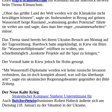
Einen engen Schulterschluss mit Russland suchte Baerbock derweil
über Ukraine-Konflikt
beim Thema Klimaschutz.
„Ohne das größte Land der Welt werden wir die Klimakrise nicht
bewältigen können“, sagte sie. Insbesondere in Bezug auf grünen
Wasserstoff berge Russland „wahnsinnig großes Potenzial“ führte
sie weiter aus und sagte, dass man hier enger „zusammenarbeiten“
müsse.
Das Thema stand bereits bei ihrem Ukraine-Besuch am Montag auf
der Tagesordnung. Baerbock hatte angekündigt, in Kiew ein Büro
für “Wasserstoffdiplomatie“ eröffnen zu wollen, um
schnellstmöglich „konkrete Projekte auf die Spur zu bringen.“
Der Vorstoß hatte in Kiew jedoch für Hohn gesorgt.
“Mit Wasserstoff-Diplomatie werden wir keine russische Invasion
verhindern, das ist doch komplett absurd, was soll das überhaupt
sein“, sagte ein ukrainischer Regierungsbeamter gegenüber der
Bild-
Zeitung
.
Der Neue Kalte Krieg
Strategischer Kompass: Stärkere Unterstützung für
Auch Bundeswirtschaftsminister Robert Habeck äußerte sich am
östliche Partner
Dienstag (18. Januar) zu der Situation in der Ukraine.