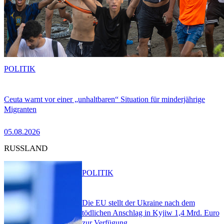
POLITIK
Ceuta warnt vor einer „unhaltbaren“ Situation für minderjährige
Migranten
05.08.2026
RUSSLAND
POLITIK
Die EU stellt der Ukraine nach dem
tödlichen Anschlag in Kyjiw 1,4 Mrd. Euro
zur Verfügung