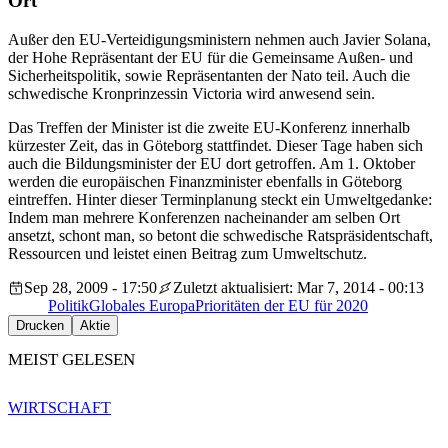
Ort
Außer den EU-Verteidigungsministern nehmen auch
Javier Solana,
der Hohe Repräsentant der EU für die Gemeinsame Außen- und
Sicherheitspolitik, sowie Repräsentanten der Nato teil. Auch die
schwedische Kronprinzessin Victoria wird anwesend sein.
Das Treffen der Minister ist die zweite EU-Konferenz innerhalb
kürzester Zeit, das in Göteborg stattfindet. Dieser Tage haben sich
auch die Bildungsminister der EU dort getroffen. Am 1. Oktober
werden die europäischen Finanzminister ebenfalls in Göteborg
eintreffen. Hinter dieser Terminplanung steckt ein Umweltgedanke:
Indem man mehrere Konferenzen nacheinander am selben Ort
ansetzt, schont man, so betont die schwedische Ratspräsidentschaft,
Ressourcen und leistet einen Beitrag zum Umweltschutz.
Sep 28, 2009 - 17:50
Zuletzt aktualisiert: Mar 7, 2014 - 00:13
Politik
Globales Europa
Prioritäten der EU für 2020
Drucken
Aktie
MEIST GELESEN
WIRTSCHAFT