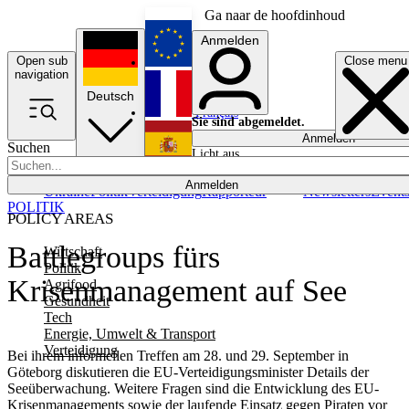
Ga naar de hoofdinhoud
Anmelden
Open sub
Close menu
English
navigation
Deutsch
Français
Sie sind abgemeldet.
Anmelden
Suchen
Licht aus
Español
Anmelden
Ukraine
Politik
Verteidigung
Rapporteur
Newsletters
Event
POLITIK
POLICY AREAS
Battlegroups fürs
Wirtschaft
Politik
Krisenmanagement auf See
Agrifood
Gesundheit
Tech
Energie, Umwelt & Transport
Verteidigung
Bei ihrem informellen Treffen am 28. und 29. September in
Göteborg diskutieren die EU-Verteidigungsminister Details der
Seeüberwachung. Weitere Fragen sind die Entwicklung des EU-
Krisenmanagements sowie der laufende Einsatz gegen Piraten vor