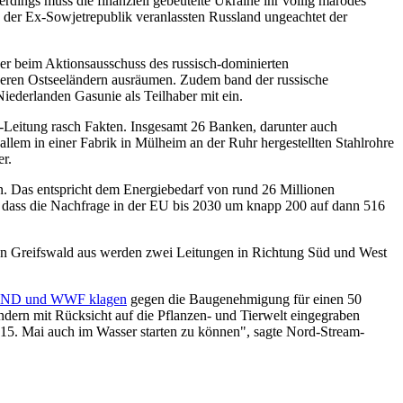
ings muss die finanziell gebeutelte Ukraine ihr völlig marodes
n der Ex-Sowjetrepublik veranlassten Russland ungeachtet der
er beim Aktionsausschuss des russisch-dominierten
nderen Ostseeländern ausräumen. Zudem band der russische
ederlanden Gasunie als Teilhaber mit ein.
Leitung rasch Fakten. Insgesamt 26 Banken, darunter auch
lem in einer Fabrik in Mülheim an der Ruhr hergestellten Stahlrohre
er.
n. Das entspricht dem Energiebedarf von rund 26 Millionen
, dass die Nachfrage in der EU bis 2030 um knapp 200 auf dann 516
on Greifswald aus werden zwei Leitungen in Richtung Süd und West
ND und WWF klagen
gegen die Baugenehmigung für einen 50
ndern mit Rücksicht auf die Pflanzen- und Tierwelt eingegraben
 15. Mai auch im Wasser starten zu können", sagte Nord-Stream-