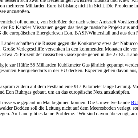
n bessern sich zwar die Beziehungen zwischen Moskau und Kiew. Allerd
n mehreren Milliarden Euro ist bislang nicht in Sicht. Die Probleme i
see anzustoßen.
lchef oft nennen, von Schröder, der nach seiner Amtszeit Vorsitzend
 der Ex-Kanzler Misstrauen gegen das riesige russische Projekt aus a
die europäischen Energieriesen Eon, BASF/Wintershall und aus den Ni
Länder schafften die Russen gegen die Konkurrenz etwa der Nabucco-
 Große Verlegeschiffe versenken in den kommenden Monaten die vor al
eßt. Etwa 75 Prozent der russischen Gasexporte gehen in die 27 EU-Länd
ig je zur Hälfte 55 Milliarden Kubikmeter Gas jährlich gepumpt werde
 gesamten Energiebedarfs in der EU decken. Experten gehen davon aus
Gazprom zudem auf dem Festland eine 917 Kilometer lange Leitung. V
und Eon Ruhrgas gebaut, um an das europäische Netz anzuknüpfen.
die Trasse wie geplant im Mai beginnen können. Die Umweltverbände
BU
swalder Bodden soll die Leitung nicht auf dem Meeresboden verlegt, so
legen. An Land gibt es keine Probleme. "Wir sind davon überzeugt, am