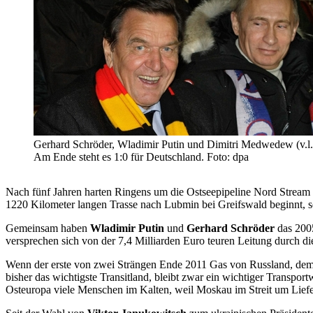
Gerhard Schröder, Wladimir Putin und Dimitri Medwedew (v.l.n
Am Ende steht es 1:0 für Deutschland. Foto: dpa
Nach fünf Jahren harten Ringens um die Ostseepipeline Nord Stream f
1220 Kilometer langen Trasse nach Lubmin bei Greifswald beginnt, s
Gemeinsam haben
Wladimir Putin
und
Gerhard Schröder
das 2005
versprechen sich von der 7,4 Milliarden Euro teuren Leitung durch d
Wenn der erste von zwei Strängen Ende 2011 Gas von Russland, dem w
bisher das wichtigste Transitland, bleibt zwar ein wichtiger Transpor
Osteuropa viele Menschen im Kalten, weil Moskau im Streit um Liefe