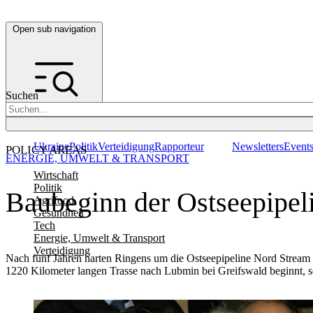
Open sub navigation
Suchen
Ukraine
Politik
Verteidigung
Rapporteur
Newsletters
Event
POLICY AREAS
ENERGIE, UMWELT & TRANSPORT
Wirtschaft
Politik
Baubeginn der Ostseepipel
Agrifood
Gesundheit
Tech
Energie, Umwelt & Transport
Verteidigung
Nach fünf Jahren harten Ringens um die Ostseepipeline Nord Stream f
1220 Kilometer langen Trasse nach Lubmin bei Greifswald beginnt, s