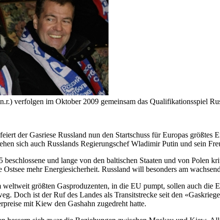
.r.) verfolgen im Oktober 2009 gemeinsam das Qualifikationsspiel Ru
eiert der Gasriese Russland nun den Startschuss für Europas größtes 
ehen sich auch Russlands Regierungschef Wladimir Putin und sein Freu
 beschlossene und lange von den baltischen Staaten und von Polen kr
ie Ostsee mehr Energiesicherheit. Russland will besonders am wachsen
eltweit größten Gasproduzenten, in die EU pumpt, sollen auch die Ene
tweg. Doch ist der Ruf des Landes als Transitstrecke seit den «Gaskrie
rpreise mit Kiew den Gashahn zugedreht hatte.