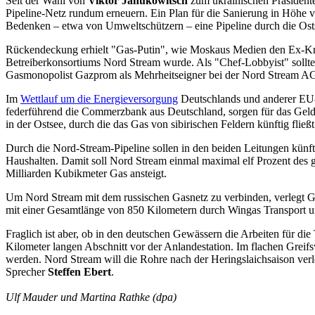
Seit der Wahl von
Viktor Janukowitsch
zum ukrainischen Präsidente
Pipeline-Netz rundum erneuern. Ein Plan für die Sanierung in Höhe vo
Bedenken – etwa von Umweltschützern – eine Pipeline durch die Ost
Rückendeckung erhielt "Gas-Putin", wie Moskaus Medien den Ex-Krem
Betreiberkonsortiums Nord Stream wurde. Als "Chef-Lobbyist" sollte
Gasmonopolist Gazprom als Mehrheitseigner bei der Nord Stream AG 
Im
Wettlauf um die Energieversorgung
Deutschlands und anderer EU-
federführend die Commerzbank aus Deutschland, sorgen für das Geld.
in der Ostsee, durch die das Gas von sibirischen Feldern künftig fli
Durch die Nord-Stream-Pipeline sollen in den beiden Leitungen künft
Haushalten. Damit soll Nord Stream einmal maximal elf Prozent des
Milliarden Kubikmeter Gas ansteigt.
Um Nord Stream mit dem russischen Gasnetz zu verbinden, verlegt 
mit einer Gesamtlänge von 850 Kilometern durch Wingas Transport 
Fraglich ist aber, ob in den deutschen Gewässern die Arbeiten für 
Kilometer langen Abschnitt vor der Anlandestation. Im flachen Greif
werden. Nord Stream will die Rohre nach der Heringslaichsaison ver
Sprecher
Steffen Ebert
.
Ulf Mauder und Martina Rathke (dpa)