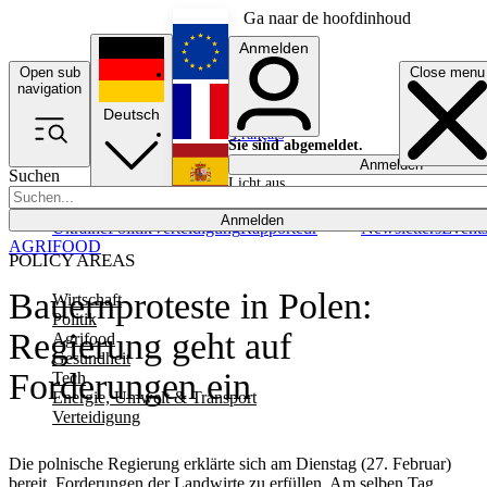
Ga naar de hoofdinhoud
Anmelden
Open sub
Close menu
English
navigation
Deutsch
Français
Sie sind abgemeldet.
Anmelden
Suchen
Licht aus
Español
Anmelden
Ukraine
Politik
Verteidigung
Rapporteur
Newsletters
Event
AGRIFOOD
POLICY AREAS
Bauernproteste in Polen:
Wirtschaft
Politik
Regierung geht auf
Agrifood
Gesundheit
Forderungen ein
Tech
Energie, Umwelt & Transport
Verteidigung
Die polnische Regierung erklärte sich am Dienstag (27. Februar)
bereit, Forderungen der Landwirte zu erfüllen. Am selben Tag