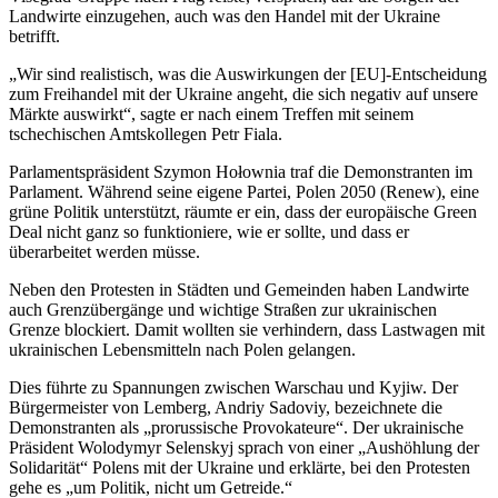
Landwirte einzugehen, auch was den Handel mit der Ukraine
betrifft.
„Wir sind realistisch, was die Auswirkungen der [EU]-Entscheidung
zum Freihandel mit der Ukraine angeht, die sich negativ auf unsere
Märkte auswirkt“, sagte er nach einem Treffen mit seinem
tschechischen Amtskollegen Petr Fiala.
Parlamentspräsident Szymon Hołownia traf die Demonstranten im
Parlament. Während seine eigene Partei, Polen 2050 (Renew), eine
grüne Politik unterstützt, räumte er ein, dass der europäische Green
Deal nicht ganz so funktioniere, wie er sollte, und dass er
überarbeitet werden müsse.
Neben den Protesten in Städten und Gemeinden haben Landwirte
auch Grenzübergänge und wichtige Straßen zur ukrainischen
Grenze blockiert. Damit wollten sie verhindern, dass Lastwagen mit
ukrainischen Lebensmitteln nach Polen gelangen.
Dies führte zu Spannungen zwischen Warschau und Kyjiw. Der
Bürgermeister von Lemberg, Andriy Sadoviy, bezeichnete die
Demonstranten als „prorussische Provokateure“. Der ukrainische
Präsident Wolodymyr Selenskyj sprach von einer „Aushöhlung der
Solidarität“ Polens mit der Ukraine und erklärte, bei den Protesten
gehe es „um Politik, nicht um Getreide.“