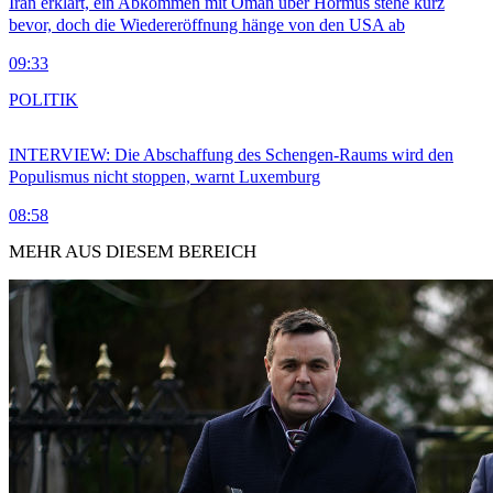
Iran erklärt, ein Abkommen mit Oman über Hormus stehe kurz
bevor, doch die Wiedereröffnung hänge von den USA ab
09:33
POLITIK
INTERVIEW: Die Abschaffung des Schengen-Raums wird den
Populismus nicht stoppen, warnt Luxemburg
08:58
MEHR AUS DIESEM BEREICH