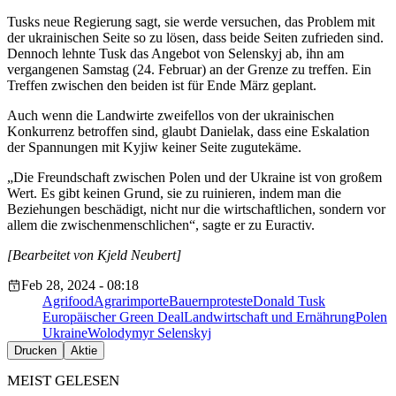
Tusks neue Regierung sagt, sie werde versuchen, das Problem mit
der ukrainischen Seite so zu lösen, dass beide Seiten zufrieden sind.
Dennoch lehnte Tusk das Angebot von Selenskyj ab, ihn am
vergangenen Samstag (24. Februar) an der Grenze zu treffen. Ein
Treffen zwischen den beiden ist für Ende März geplant.
Auch wenn die Landwirte zweifellos von der ukrainischen
Konkurrenz betroffen sind, glaubt Danielak, dass eine Eskalation
der Spannungen mit Kyjiw keiner Seite zugutekäme.
„Die Freundschaft zwischen Polen und der Ukraine ist von großem
Wert. Es gibt keinen Grund, sie zu ruinieren, indem man die
Beziehungen beschädigt, nicht nur die wirtschaftlichen, sondern vor
allem die zwischenmenschlichen“, sagte er zu Euractiv.
[Bearbeitet von Kjeld Neubert]
Feb 28, 2024 - 08:18
Agrifood
Agrarimporte
Bauernproteste
Donald Tusk
Europäischer Green Deal
Landwirtschaft und Ernährung
Polen
Ukraine
Wolodymyr Selenskyj
Drucken
Aktie
MEIST GELESEN