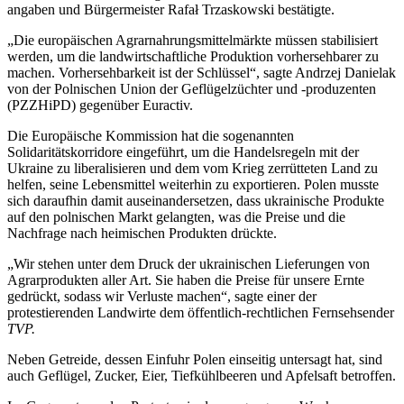
angaben und Bürgermeister Rafał Trzaskowski bestätigte.
„Die europäischen Agrarnahrungsmittelmärkte müssen stabilisiert
werden, um die landwirtschaftliche Produktion vorhersehbarer zu
machen. Vorhersehbarkeit ist der Schlüssel“, sagte Andrzej Danielak
von der Polnischen Union der Geflügelzüchter und -produzenten
(PZZHiPD) gegenüber Euractiv.
Die Europäische Kommission hat die sogenannten
Solidaritätskorridore eingeführt, um die Handelsregeln mit der
Ukraine zu liberalisieren und dem vom Krieg zerrütteten Land zu
helfen, seine Lebensmittel weiterhin zu exportieren. Polen musste
sich daraufhin damit auseinandersetzen, dass ukrainische Produkte
auf den polnischen Markt gelangten, was die Preise und die
Nachfrage nach heimischen Produkten drückte.
„Wir stehen unter dem Druck der ukrainischen Lieferungen von
Agrarprodukten aller Art. Sie haben die Preise für unsere Ernte
gedrückt, sodass wir Verluste machen“, sagte einer der
protestierenden Landwirte dem öffentlich-rechtlichen Fernsehsender
TVP.
Neben Getreide, dessen Einfuhr Polen einseitig untersagt hat, sind
auch Geflügel, Zucker, Eier, Tiefkühlbeeren und Apfelsaft betroffen.