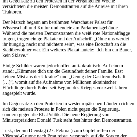
Im Gegensatz zu den Protesten in der vergangenen Woche
verzichteten die meisten Demonstranten auf die Anreise mit ihren
Traktoren.
Der Marsch begann am berühmten Warschauer Palast für
Wissenschaft und Kultur und endete am Parlamentsgebäude.
Während die meisten Demonstranten die weiß-rote Nationalflagge
trugen, trugen einige Plakate mit der Aufschrift „Ohne uns werdet
ihr hungrig, nackt und nüchtern sein“, was eine Botschaft an die
Stadtbewohner war. Ein weiteres Plakat lautete: „Ich bin ein Bauer,
kein Sklave.“
Einige Schilder waren jedoch offen anti-ukrainisch. Auf einem
stand: „Kümmere dich um die Gesundheit deiner Familie. Esst
keinen Mist aus der Ukraine“ und „Genug der Gastfreundschaft
[…]“
,
womit auf die Aufnahme von Millionen ukrainischer
Flüchtlinge durch Polen seit Beginn des Krieges vor zwei Jahren
angespielt wurde.
Im Gegensatz zu den Protesten in westeuropäischen Ländern richten
sich die meisten Proteste in Polen nicht gegen die Regierung,
sondern gegen die EU-Politik. Die neue Regierung von
Ministerpräsident Donald Tusk steht fest hinter den Demonstranten.
Tusk, der am Dienstag (27. Februar) zum Gipfeltreffen der
Višegrad-Gruppe nach Prag reiste, versprach, auf die Sorgen der