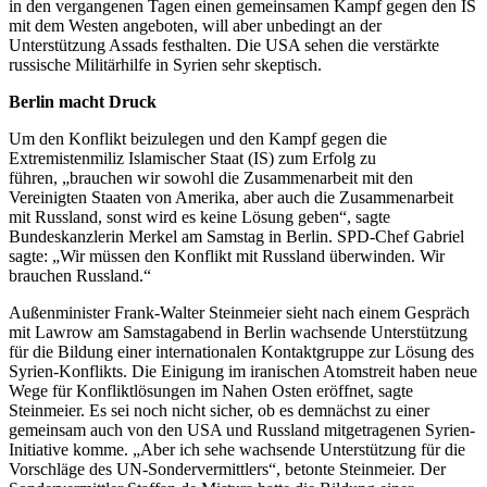
in den vergangenen Tagen einen gemeinsamen Kampf gegen den IS
mit dem Westen angeboten, will aber unbedingt an der
Unterstützung Assads festhalten. Die USA sehen die verstärkte
russische Militärhilfe in Syrien sehr skeptisch.
Berlin macht Druck
Um den Konflikt beizulegen und den Kampf gegen die
Extremistenmiliz Islamischer Staat (IS) zum Erfolg zu
führen, „brauchen wir sowohl die Zusammenarbeit mit den
Vereinigten Staaten von Amerika, aber auch die Zusammenarbeit
mit Russland, sonst wird es keine Lösung geben“, sagte
Bundeskanzlerin Merkel am Samstag in Berlin. SPD-Chef Gabriel
sagte: „Wir müssen den Konflikt mit Russland überwinden. Wir
brauchen Russland.“
Außenminister Frank-Walter Steinmeier sieht nach einem Gespräch
mit Lawrow am Samstagabend in Berlin wachsende Unterstützung
für die Bildung einer internationalen Kontaktgruppe zur Lösung des
Syrien-Konflikts. Die Einigung im iranischen Atomstreit haben neue
Wege für Konfliktlösungen im Nahen Osten eröffnet, sagte
Steinmeier. Es sei noch nicht sicher, ob es demnächst zu einer
gemeinsam auch von den USA und Russland mitgetragenen Syrien-
Initiative komme. „Aber ich sehe wachsende Unterstützung für die
Vorschläge des UN-Sondervermittlers“, betonte Steinmeier. Der