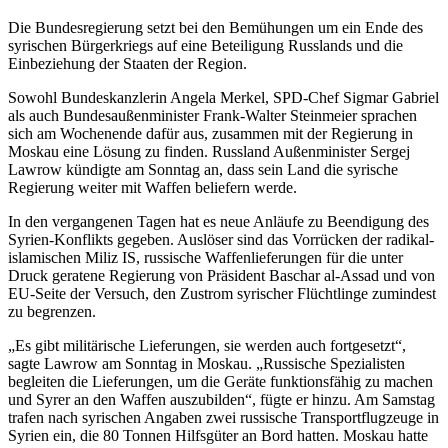
Die Bundesregierung setzt bei den Bemühungen um ein Ende des
syrischen Bürgerkriegs auf eine Beteiligung Russlands und die
Einbeziehung der Staaten der Region.
Sowohl Bundeskanzlerin Angela Merkel, SPD-Chef Sigmar Gabriel
als auch Bundesaußenminister Frank-Walter Steinmeier sprachen
sich am Wochenende dafür aus, zusammen mit der Regierung in
Moskau eine Lösung zu finden. Russland Außenminister Sergej
Lawrow kündigte am Sonntag an, dass sein Land die syrische
Regierung weiter mit Waffen beliefern werde.
In den vergangenen Tagen hat es neue Anläufe zu Beendigung des
Syrien-Konflikts gegeben. Auslöser sind das Vorrücken der radikal-
islamischen Miliz IS, russische Waffenlieferungen für die unter
Druck geratene Regierung von Präsident Baschar al-Assad und von
EU-Seite der Versuch, den Zustrom syrischer Flüchtlinge zumindest
zu begrenzen.
„Es gibt militärische Lieferungen, sie werden auch fortgesetzt“,
sagte Lawrow am Sonntag in Moskau. „Russische Spezialisten
begleiten die Lieferungen, um die Geräte funktionsfähig zu machen
und Syrer an den Waffen auszubilden“, fügte er hinzu. Am Samstag
trafen nach syrischen Angaben zwei russische Transportflugzeuge in
Syrien ein, die 80 Tonnen Hilfsgüter an Bord hatten. Moskau hatte