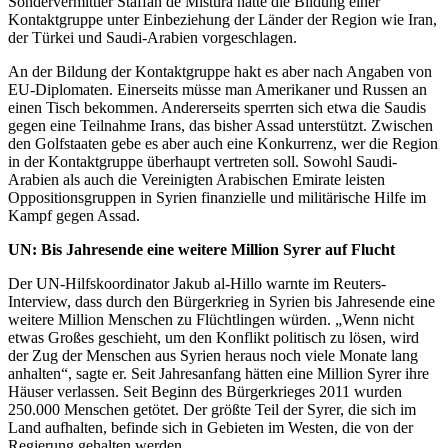
Sondervermittler Staffan de Mistura hatte die Bildung einer
Kontaktgruppe unter Einbeziehung der Länder der Region wie Iran,
der Türkei und Saudi-Arabien vorgeschlagen.
An der Bildung der Kontaktgruppe hakt es aber nach Angaben von
EU-Diplomaten. Einerseits müsse man Amerikaner und Russen an
einen Tisch bekommen. Andererseits sperrten sich etwa die Saudis
gegen eine Teilnahme Irans, das bisher Assad unterstützt. Zwischen
den Golfstaaten gebe es aber auch eine Konkurrenz, wer die Region
in der Kontaktgruppe überhaupt vertreten soll. Sowohl Saudi-
Arabien als auch die Vereinigten Arabischen Emirate leisten
Oppositionsgruppen in Syrien finanzielle und militärische Hilfe im
Kampf gegen Assad.
UN: Bis Jahresende eine weitere Million Syrer auf Flucht
Der UN-Hilfskoordinator Jakub al-Hillo warnte im Reuters-
Interview, dass durch den Bürgerkrieg in Syrien bis Jahresende eine
weitere Million Menschen zu Flüchtlingen würden. „Wenn nicht
etwas Großes geschieht, um den Konflikt politisch zu lösen, wird
der Zug der Menschen aus Syrien heraus noch viele Monate lang
anhalten“, sagte er. Seit Jahresanfang hätten eine Million Syrer ihre
Häuser verlassen. Seit Beginn des Bürgerkrieges 2011 wurden
250.000 Menschen getötet. Der größte Teil der Syrer, die sich im
Land aufhalten, befinde sich in Gebieten im Westen, die von der
Regierung gehalten werden.