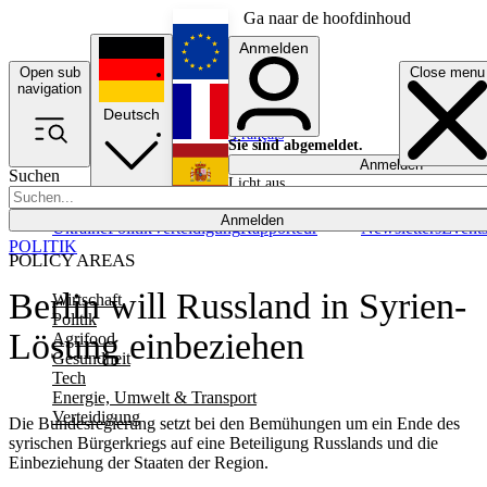
Ga naar de hoofdinhoud
Anmelden
Open sub
Close menu
English
navigation
Deutsch
Français
Sie sind abgemeldet.
Anmelden
Suchen
Licht aus
Español
Anmelden
Ukraine
Politik
Verteidigung
Rapporteur
Newsletters
Event
POLITIK
POLICY AREAS
Berlin will Russland in Syrien-
Wirtschaft
Politik
Lösung einbeziehen
Agrifood
Gesundheit
Tech
Energie, Umwelt & Transport
Verteidigung
Die Bundesregierung setzt bei den Bemühungen um ein Ende des
syrischen Bürgerkriegs auf eine Beteiligung Russlands und die
Einbeziehung der Staaten der Region.