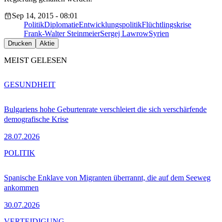
Sep 14, 2015 - 08:01
Politik
Diplomatie
Entwicklungspolitik
Flüchtlingskrise
Frank-Walter Steinmeier
Sergej Lawrow
Syrien
Drucken
Aktie
MEIST GELESEN
GESUNDHEIT
Bulgariens hohe Geburtenrate verschleiert die sich verschärfende
demografische Krise
28.07.2026
POLITIK
Spanische Enklave von Migranten überrannt, die auf dem Seeweg
ankommen
30.07.2026
VERTEIDIGUNG