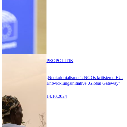
PRO
POLITIK
‚Neokolonialismus‘: NGOs kritisieren EU-
Entwicklungsinitiative ‚Global Gateway‘
14.10.2024