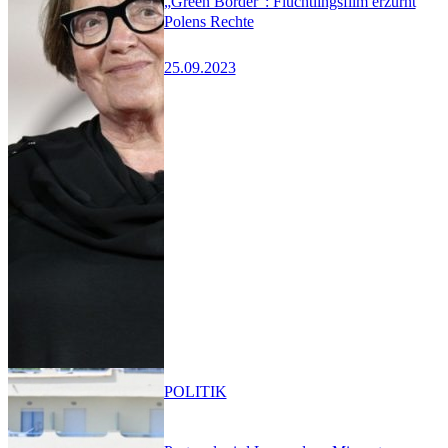
„Green Border“: Flüchtlingsfilm erzürnt
Polens Rechte
25.09.2023
POLITIK