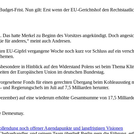
dget-Frist. Nun gilt: Erst wenn der EU-Gerichtshof den Rechtstaatlic
ein. Das hatte Merkel zu Beginn des Vorsitzes angekündigt. Doch angesi
e für anderes,“ meint auch Andresen.
ten EU-Gipfel vergangene Woche noch kurz vor Schluss auf ein verschä
Themen.
insbesondere in Hinblick auf den Widerstand Polens sei beim Thema Kl
eiten der Europäischen Union im deutschen Bundestag.
vorgesehene Fonds für einen gerechten Übergang beim Kohleausstieg m
 und Regierungschefs im Juli auf 7,5 Milliarden herunter.
zember) auf eine wiederum erhöhte Gesamtsumme von 17,5 Milliarden E
aire Demesmay.
ollendung noch offener Agendapunkte und langfristigen Visionen
-Chefverhandler, und seinem Team überließ Berlin gern die Führung,