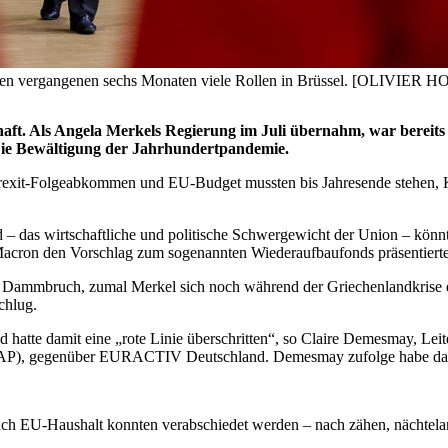
 in den vergangenen sechs Monaten viele Rollen in Brüssel. [OLIVIE
aft. Als Angela Merkels Regierung im Juli übernahm, war bereits 
 Die Bewältigung der Jahrhundertpandemie.
rexit-Folgeabkommen und EU-Budget mussten bis Jahresende stehen, K
– das wirtschaftliche und politische Schwergewicht der Union – könnt
acron den Vorschlag zum sogenannten Wiederaufbaufonds präsentierte
 Dammbruch, zumal Merkel sich noch während der Griechenlandkrise er
chlug.
 hatte damit eine „rote Linie überschritten“, so Claire Demesmay, Lei
GAP), gegenüber EURACTIV Deutschland. Demesmay zufolge habe das v
uch EU-Haushalt konnten verabschiedet werden – nach zähen, nächtelan