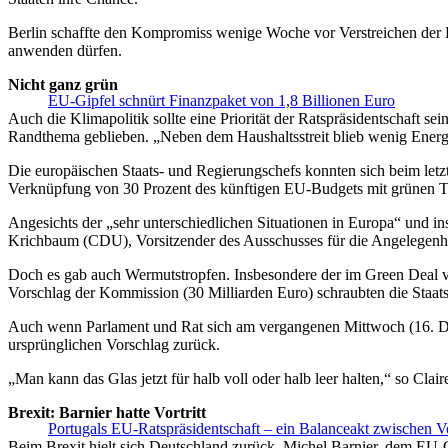
Berlin schaffte den Kompromiss wenige Woche vor Verstreichen der Bu
anwenden dürfen.
Nicht ganz grün
EU-Gipfel schnürt Finanzpaket von 1,8 Billionen Euro
Auch die Klimapolitik sollte eine Priorität der Ratspräsidentschaft s
Randthema geblieben. „Neben dem Haushaltsstreit blieb wenig Energi
Die europäischen Staats- und Regierungschefs konnten sich beim letz
Verknüpfung von 30 Prozent des künftigen EU-Budgets mit grünen 
Angesichts der „sehr unterschiedlichen Situationen in Europa“ und 
Krichbaum (CDU), Vorsitzender des Ausschusses für die Angelegenh
Doch es gab auch Wermutstropfen. Insbesondere der im Green Deal 
Vorschlag der Kommission (30 Milliarden Euro) schraubten die Staats-
Auch wenn Parlament und Rat sich am vergangenen Mittwoch (16. De
ursprünglichen Vorschlag zurück.
„Man kann das Glas jetzt für halb voll oder halb leer halten,“ so Cl
Brexit: Barnier hatte Vortritt
Portugals EU-Ratspräsidentschaft – ein Balanceakt zwischen V
Beim Brexit hielt sich Deutschland zurück. Michel Barnier, dem EU