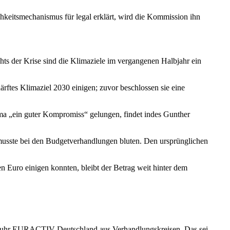
hkeitsmechanismus für legal erklärt, wird die Kommission ihn
chts der Krise sind die Klimaziele im vergangenen Halbjahr ein
rftes Klimaziel 2030 einigen; zuvor beschlossen sie eine
ima „ein guter Kompromiss“ gelungen, findet indes Gunther
usste bei den Budgetverhandlungen bluten. Den ursprünglichen
uro einigen konnten, bleibt der Betrag weit hinter dem
 erfuhr EURACTIV Deutschland aus Verhandlungskreisen. Das sei