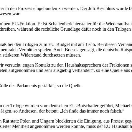
er in den Prozess eingebunden zu werden. Der Juli-Beschluss wurde ber
ewesen war.
nen EU-Fraktion. Er ist Schattenberichterstatter für die Wiederaufba
 schreiben, während die rechtliche Grundlage dafür noch in den Trilog
 saß bei den Trilogen zum EU-Budget mit am Tisch. Bei diesen Verhand
utralen Vermittler spielen. Auch Boeselager sagt, die deutsche Ratspr
 stärkeren Widerstand durchsetzen müssen.
wir versucht, engen Kontakt zu den Haushaltssprechern der Fraktionen
eten aufgenommen und sehr ausgiebig verhandelt“, so eine Quelle au
lle des Parlaments gestärkt“, so die Quelle.
 der Triloge wurden vom deutschen EU-Botschafter geführt, Michael Cl
 lägen, so Andresen, der betont: „Ich finde das immer noch falsch.“
at statt: Polen und Ungarn blockierten die Einigung, aus Protest gege
ifizierter Mehrheit angenommen werden konnte, muss der EU-Haushalt h