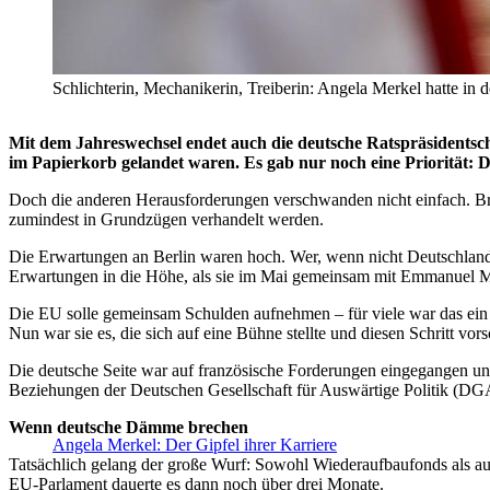
Schlichterin, Mechanikerin, Treiberin: Angela Merkel hatte
Mit dem Jahreswechsel endet auch die deutsche Ratspräsidentsch
im Papierkorb gelandet waren. Es gab nur noch eine Priorität:
Doch die anderen Herausforderungen verschwanden nicht einfach. B
zumindest in Grundzügen verhandelt werden.
Die Erwartungen an Berlin waren hoch. Wer, wenn nicht Deutschland 
Erwartungen in die Höhe, als sie im Mai gemeinsam mit Emmanuel M
Die EU solle gemeinsam Schulden aufnehmen – für viele war das ein
Nun war sie es, die sich auf eine Bühne stellte und diesen Schritt vors
Die deutsche Seite war auf französische Forderungen eingegangen und
Beziehungen der Deutschen Gesellschaft für Auswärtige Politik (D
Wenn deutsche Dämme brechen
Angela Merkel: Der Gipfel ihrer Karriere
Tatsächlich gelang der große Wurf: Sowohl Wiederaufbaufonds als a
EU-Parlament dauerte es dann noch über drei Monate.