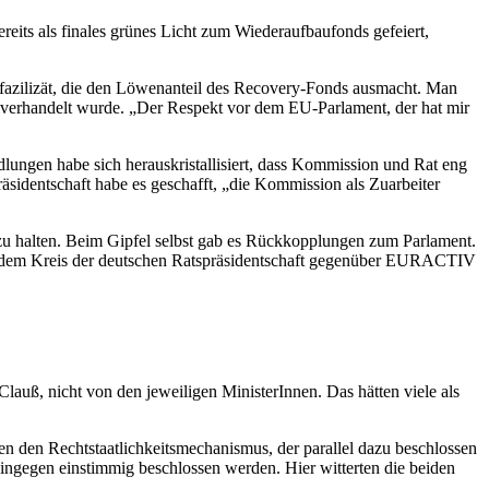
eits als finales grünes Licht zum Wiederaufbaufonds gefeiert,
ufazilizät, die den Löwenanteil des Recovery-Fonds ausmacht.
Man
en verhandelt wurde. „Der Respekt vor dem EU-Parlament, der hat mir
lungen habe sich herauskristallisiert, dass Kommission und Rat eng
äsidentschaft habe es geschafft, „die Kommission als Zuarbeiter
 zu halten. Beim Gipfel selbst gab es Rückkopplungen zum Parlament.
s dem Kreis der deutschen Ratspräsidentschaft gegenüber EURACTIV
auß, nicht von den jeweiligen MinisterInnen. Das hätten viele als
n den Rechtstaatlichkeitsmechanismus, der parallel dazu beschlossen
ingegen einstimmig beschlossen werden. Hier witterten die beiden