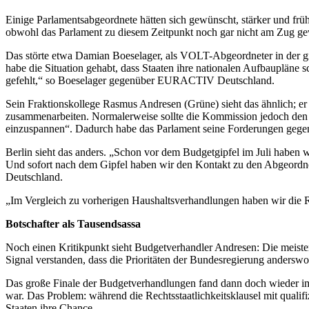
Einige Parlamentsabgeordnete hätten sich gewünscht, stärker und früh
obwohl das Parlament zu diesem Zeitpunkt noch gar nicht am Zug g
Das störte etwa Damian Boeselager, als VOLT-Abgeordneter in der grü
habe die Situation gehabt, dass Staaten ihre nationalen Aufbaupläne
gefehlt,“ so Boeselager gegenüber EURACTIV Deutschland.
Sein Fraktionskollege Rasmus Andresen (Grüne) sieht das ähnlich; er
zusammenarbeiten. Normalerweise sollte die Kommission jedoch den ne
einzuspannen“. Dadurch habe das Parlament seine Forderungen gegen
Berlin sieht das anders. „Schon vor dem Budgetgipfel im Juli haben 
Und sofort nach dem Gipfel haben wir den Kontakt zu den Abgeordn
Deutschland.
„Im Vergleich zu vorherigen Haushaltsverhandlungen haben wir die Ro
Botschafter als Tausendsassa
Noch einen Kritikpunkt sieht Budgetverhandler Andresen: Die meisten
Signal verstanden, dass die Prioritäten der Bundesregierung anderswo
Das große Finale der Budgetverhandlungen fand dann doch wieder im R
war. Das Problem: während die Rechtsstaatlichkeitsklausel mit qual
Staaten ihre Chance.