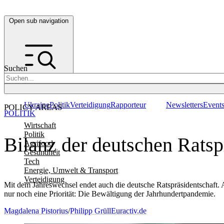
Open sub navigation
Suchen
Ukraine
Politik
Verteidigung
Rapporteur
Newsletters
Event
POLICY AREAS
POLITIK
Wirtschaft
Politik
Bilanz der deutschen Ratsp
Agrifood
Gesundheit
Tech
Energie, Umwelt & Transport
Verteidigung
Mit dem Jahreswechsel endet auch die deutsche Ratspräsidentschaft. A
nur noch eine Priorität: Die Bewältigung der Jahrhundertpandemie.
Magdalena Pistorius
/
Philipp Grüll
Euractiv.de