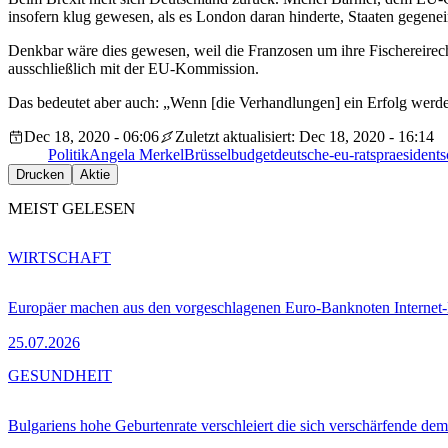
insofern klug gewesen, als es London daran hinderte, Staaten gegene
Denkbar wäre dies gewesen, weil die Franzosen um ihre Fischereirec
ausschließlich mit der EU-Kommission.
Das bedeutet aber auch: „Wenn [die Verhandlungen] ein Erfolg werden,
Dec 18, 2020 - 06:06
Zuletzt aktualisiert: Dec 18, 2020 - 16:14
Politik
Angela Merkel
Brüssel
budget
deutsche-eu-ratspraesidents
Drucken
Aktie
MEIST GELESEN
WIRTSCHAFT
Europäer machen aus den vorgeschlagenen Euro-Banknoten Interne
25.07.2026
GESUNDHEIT
Bulgariens hohe Geburtenrate verschleiert die sich verschärfende dem