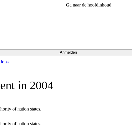
Ga naar de hoofdinhoud
Anmelden
s
Jobs
ment in 2004
ority of nation states.
ority of nation states.