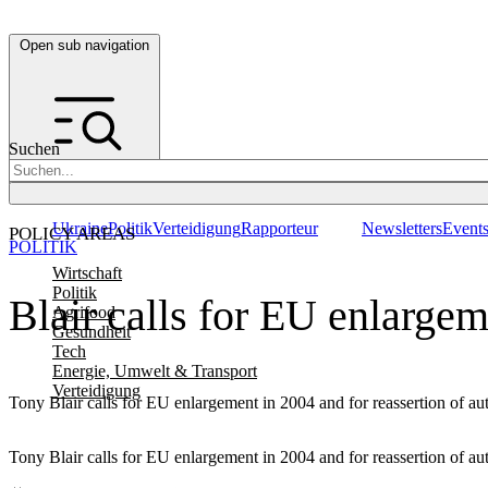
Open sub navigation
Suchen
Ukraine
Politik
Verteidigung
Rapporteur
Newsletters
Event
POLICY AREAS
POLITIK
Wirtschaft
Politik
Blair calls for EU enlarge
Agrifood
Gesundheit
Tech
Energie, Umwelt & Transport
Verteidigung
Tony Blair calls for EU enlargement in 2004 and for reassertion of auth
Tony Blair calls for EU enlargement in 2004 and for reassertion of auth