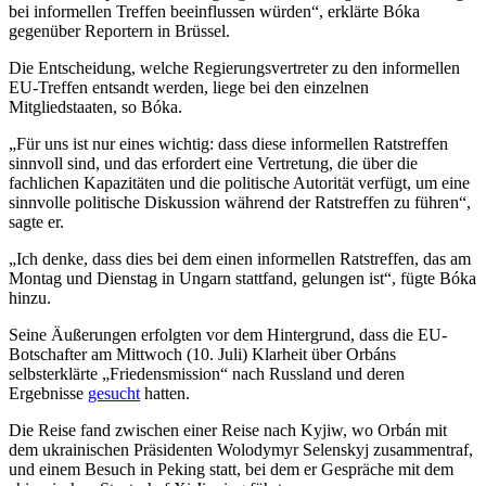
bei informellen Treffen beeinflussen würden“, erklärte Bóka
gegenüber Reportern in Brüssel.
Die Entscheidung, welche Regierungsvertreter zu den informellen
EU-Treffen entsandt werden, liege bei den einzelnen
Mitgliedstaaten, so Bóka.
„Für uns ist nur eines wichtig: dass diese informellen Ratstreffen
sinnvoll sind, und das erfordert eine Vertretung, die über die
fachlichen Kapazitäten und die politische Autorität verfügt, um eine
sinnvolle politische Diskussion während der Ratstreffen zu führen“,
sagte er.
„Ich denke, dass dies bei dem einen informellen Ratstreffen, das am
Montag und Dienstag in Ungarn stattfand, gelungen ist“, fügte Bóka
hinzu.
Seine Äußerungen erfolgten vor dem Hintergrund, dass die EU-
Botschafter am Mittwoch (10. Juli) Klarheit über Orbáns
selbsterklärte „Friedensmission“ nach Russland und deren
Ergebnisse
gesucht
hatten.
Die Reise fand zwischen einer Reise nach Kyjiw, wo Orbán mit
dem ukrainischen Präsidenten Wolodymyr Selenskyj zusammentraf,
und einem Besuch in Peking statt, bei dem er Gespräche mit dem