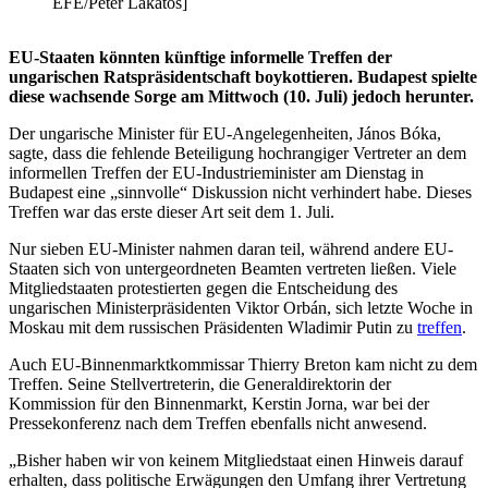
EFE/Peter Lakatos]
EU-Staaten könnten künftige informelle Treffen der
ungarischen Ratspräsidentschaft boykottieren. Budapest spielte
diese wachsende Sorge am Mittwoch (10. Juli) jedoch herunter.
Der ungarische Minister für EU-Angelegenheiten, János Bóka,
sagte, dass die fehlende Beteiligung hochrangiger Vertreter an dem
informellen Treffen der EU-Industrieminister am Dienstag in
Budapest eine „sinnvolle“ Diskussion nicht verhindert habe. Dieses
Treffen war das erste dieser Art seit dem 1. Juli.
Nur sieben EU-Minister nahmen daran teil, während andere EU-
Staaten sich von untergeordneten Beamten vertreten ließen. Viele
Mitgliedstaaten protestierten gegen die Entscheidung des
ungarischen Ministerpräsidenten Viktor Orbán, sich letzte Woche in
Moskau mit dem russischen Präsidenten Wladimir Putin zu
treffen
.
Auch EU-Binnenmarktkommissar Thierry Breton kam nicht zu dem
Treffen. Seine Stellvertreterin, die Generaldirektorin der
Kommission für den Binnenmarkt, Kerstin Jorna, war bei der
Pressekonferenz nach dem Treffen ebenfalls nicht anwesend.
„Bisher haben wir von keinem Mitgliedstaat einen Hinweis darauf
erhalten, dass politische Erwägungen den Umfang ihrer Vertretung