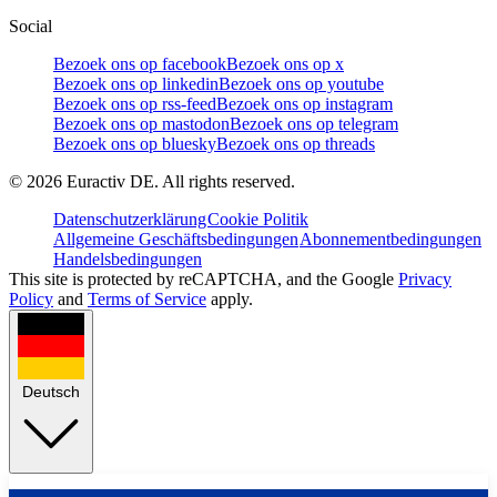
Social
Bezoek ons op facebook
Bezoek ons op x
Bezoek ons op linkedin
Bezoek ons op youtube
Bezoek ons op rss-feed
Bezoek ons op instagram
Bezoek ons op mastodon
Bezoek ons op telegram
Bezoek ons op bluesky
Bezoek ons op threads
©
2026
Euractiv DE. All rights reserved.
Datenschutzerklärung
Cookie Politik
Allgemeine Geschäftsbedingungen
Abonnementbedingungen
Handelsbedingungen
This site is protected by reCAPTCHA, and the Google
Privacy
Policy
and
Terms of Service
apply.
Deutsch