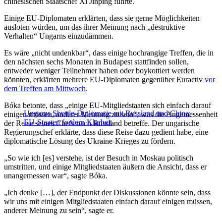
chinesischen Staatschef Xi Jinping führte.
Einige EU-Diplomaten erklärten, dass sie gerne Möglichkeiten
ausloten würden, um das ihrer Meinung nach „destruktive
Verhalten“ Ungarns einzudämmen.
Es wäre „nicht undenkbar“, dass einige hochrangige Treffen, die in
den nächsten sechs Monaten in Budapest stattfinden sollen,
entweder weniger Teilnehmer haben oder boykottiert werden
könnten, erklärten mehrere EU-Diplomaten gegenüber Euractiv
vor
dem Treffen am Mittwoch
.
Bóka betonte, dass „einige EU-Mitgliedstaaten sich einfach darauf
Ungarns Shuttle-Diplomatie mit Russland und China:
einigen müssen, anderer Meinung zu sein“, was die Angemessenheit
EU-Staaten fordern Klarheit
der Reise seines Chefs nach Russland betreffe. Der ungarische
Regierungschef erklärte, dass diese Reise dazu gedient habe, eine
diplomatische Lösung des Ukraine-Krieges zu fördern.
„So wie ich [es] verstehe, ist der Besuch in Moskau politisch
umstritten, und einige Mitgliedstaaten äußern die Ansicht, dass er
unangemessen war“, sagte Bóka.
„Ich denke […], der Endpunkt der Diskussionen könnte sein, dass
wir uns mit einigen Mitgliedstaaten einfach darauf einigen müssen,
anderer Meinung zu sein“, sagte er.