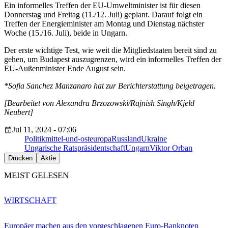
Ein informelles Treffen der EU-Umweltminister ist für diesen
Donnerstag und Freitag (11./12. Juli) geplant. Darauf folgt ein
Treffen der Energieminister am Montag und Dienstag nächster
Woche (15./16. Juli), beide in Ungarn.
Der erste wichtige Test, wie weit die Mitgliedstaaten bereit sind zu
gehen, um Budapest auszugrenzen, wird ein informelles Treffen der
EU-Außenminister Ende August sein.
*Sofia Sanchez Manzanaro hat zur Berichterstattung beigetragen.
[Bearbeitet von Alexandra Brzozowski/Rajnish Singh/Kjeld
Neubert]
Jul 11, 2024 - 07:06
Politik
mittel-und-osteuropa
Russland
Ukraine
Ungarische Ratspräsidentschaft
Ungarn
Viktor Orban
Drucken
Aktie
MEIST GELESEN
WIRTSCHAFT
Europäer machen aus den vorgeschlagenen Euro-Banknoten