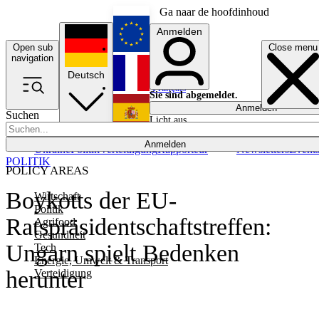
Ga naar de hoofdinhoud
Anmelden
Open sub
Close menu
English
navigation
Deutsch
Français
Sie sind abgemeldet.
Anmelden
Suchen
Licht aus
Español
Anmelden
Ukraine
Politik
Verteidigung
Rapporteur
Newsletters
Event
POLITIK
POLICY AREAS
Boykotts der EU-
Wirtschaft
Politik
Ratspräsidentschaftstreffen:
Agrifood
Gesundheit
Ungarn spielt Bedenken
Tech
Energie, Umwelt & Transport
herunter
Verteidigung