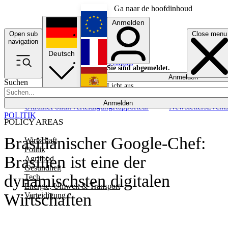
Ga naar de hoofdinhoud
Anmelden
Open sub
Close menu
English
navigation
Deutsch
Français
Sie sind abgemeldet.
Anmelden
Suchen
Licht aus
Español
Anmelden
Ukraine
Politik
Verteidigung
Rapporteur
Newsletters
Event
POLITIK
POLICY AREAS
Brasilianischer Google-Chef:
Wirtschaft
Politik
Brasilien ist eine der
Agrifood
Gesundheit
dynamischsten digitalen
Tech
Energie, Umwelt & Transport
Wirtschaften
Verteidigung