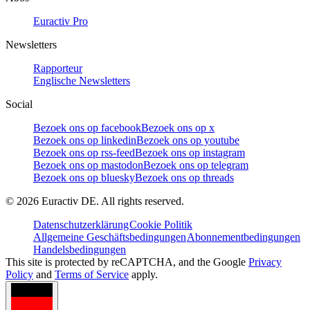
Euractiv Pro
Newsletters
Rapporteur
Englische Newsletters
Social
Bezoek ons op facebook
Bezoek ons op x
Bezoek ons op linkedin
Bezoek ons op youtube
Bezoek ons op rss-feed
Bezoek ons op instagram
Bezoek ons op mastodon
Bezoek ons op telegram
Bezoek ons op bluesky
Bezoek ons op threads
©
2026
Euractiv DE. All rights reserved.
Datenschutzerklärung
Cookie Politik
Allgemeine Geschäftsbedingungen
Abonnementbedingungen
Handelsbedingungen
This site is protected by reCAPTCHA, and the Google
Privacy
Policy
and
Terms of Service
apply.