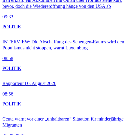
Iran erklärt, ein Abkommen mit Oman über Hormus stehe kurz
bevor, doch die Wiedereröffnung hänge von den USA ab
09:33
POLITIK
INTERVIEW: Die Abschaffung des Schengen-Raums wird den
Populismus nicht stoppen, warnt Luxemburg
08:58
POLITIK
Rapporteur | 6. August 2026
08:56
POLITIK
Ceuta warnt vor einer „unhaltbaren“ Situation für minderjährige
Migranten