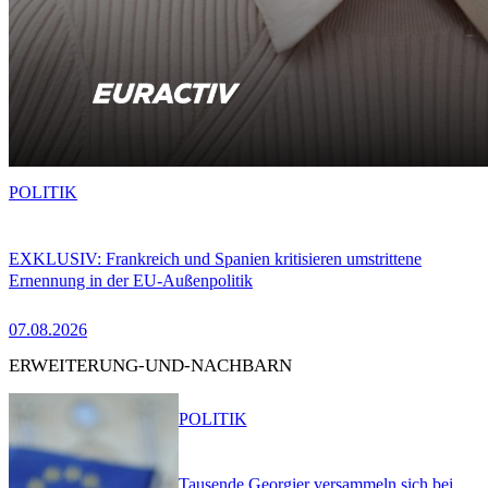
POLITIK
EXKLUSIV: Frankreich und Spanien kritisieren umstrittene
Ernennung in der EU-Außenpolitik
07.08.2026
ERWEITERUNG-UND-NACHBARN
POLITIK
Tausende Georgier versammeln sich bei