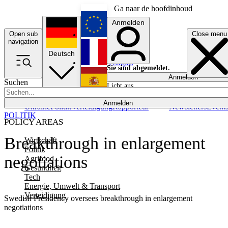
Ga naar de hoofdinhoud
Anmelden
Open sub
Close menu
English
navigation
Deutsch
Français
Sie sind abgemeldet.
Anmelden
Suchen
Licht aus
Español
Anmelden
Ukraine
Politik
Verteidigung
Rapporteur
Newsletters
Event
POLITIK
POLICY AREAS
Breakthrough in enlargement
Wirtschaft
Politik
negotiations
Agrifood
Gesundheit
Tech
Energie, Umwelt & Transport
Verteidigung
Swedish Presidency oversees breakthrough in enlargement
negotiations