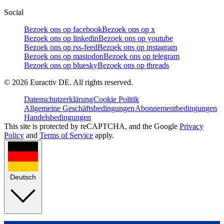
Social
Bezoek ons op facebook
Bezoek ons op x
Bezoek ons op linkedin
Bezoek ons op youtube
Bezoek ons op rss-feed
Bezoek ons op instagram
Bezoek ons op mastodon
Bezoek ons op telegram
Bezoek ons op bluesky
Bezoek ons op threads
©
2026
Euractiv DE. All rights reserved.
Datenschutzerklärung
Cookie Politik
Allgemeine Geschäftsbedingungen
Abonnementbedingungen
Handelsbedingungen
This site is protected by reCAPTCHA, and the Google
Privacy
Policy
and
Terms of Service
apply.
Deutsch