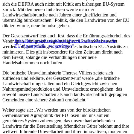
sich die DEFRA auch nicht mit Kritik am bisherigen EU-System
zurück: Mit den neuen Initiativen werde man der
Landwirtschaftsbranche nach Jahren einer „ineffizienten und
übermäßig bürokratischen“ Politik, die den Landwirten von der EU
diktiert wurde, neue Impulse geben.
Der Gesetzentwurf legt auch fest, dass die Ernährungssicherheit des
Britische Umweltministerin: Brexit ist die Chance, die
Vereinigten Königreichs regelmäßig vom Parlament bewertet
EU-Agrarpolitik „wegzufegen“
werden soll, um Störungen in Folge des britischen EU-Austritts zu
minimieren. Dies gilt insbesondere für den Zeitraum direkt nach
dem Brexit, solange die Verhandlungen über neue
Handelsabkommen noch laufen.
Die britische Umweltministerin Theresa Villiers zeigte sich
zufrieden und erklärte, der Gesetzentwurf werde „die britische
Landwirtschaft umgestalten und ein Gleichgewicht zwischen
Nahrungsmittelproduktion und Umweltschutz ermöglichen, das
sowohl unsere Landschaften als auch landwirtschaftlich geprägten
Gemeinden eine sichere Zukunft ermöglicht.“
Weiter sagte sie: „Wir werden uns von der bürokratischen
Gemeinsamen Agrarpolitik der EU lösen und uns auf ein
gerechteres System zubewegen, das unsere hart arbeitenden
Landwirte für die Bereitstellung öffentlicher Güter belohnt und ihre
weltweit führende Umweltarbeit und ihren innovativen, modernen