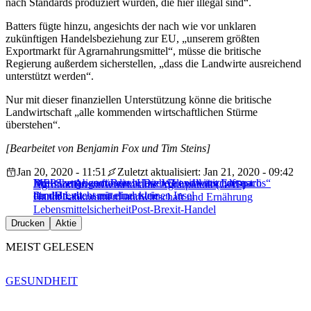
nach Standards produziert wurden, die hier illegal sind“.
Batters fügte hinzu, angesichts der nach wie vor unklaren
zukünftigen Handelsbeziehung zur EU, „unserem größten
Exportmarkt für Agrarnahrungsmittel“, müsse die britische
Regierung außerdem sicherstellen, „dass die Landwirte ausreichend
unterstützt werden“.
Nur mit dieser finanziellen Unterstützung könne die britische
Landwirtschaft „alle kommenden wirtschaftlichen Stürme
überstehen“.
[Bearbeitet von Benjamin Fox und Tim Steins]
Jan 20, 2020 - 11:51
Zuletzt aktualisiert: Jan 21, 2020 - 09:42
MEP Lange zum Brexit: Die Welt will mit Europa
Drei Szenarien für die britische Landwirtschaft nach
Britische Abgeordnete: Harter Brexit wäre „desaströs“
Agrifood
Brexit
Gemeinsame Agrarpolitik (GAP)
handeln, nicht mit einer kleinen Insel
dem Brexit
für die Lebensmittelindustrie
Handelsabkommen
Landwirtschaft und Ernährung
Lebensmittelsicherheit
Post-Brexit-Handel
Drucken
Aktie
MEIST GELESEN
GESUNDHEIT