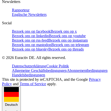
Newsletters
Rapporteur
Englische Newsletters
Social
Bezoek ons op facebook
Bezoek ons op x
Bezoek ons op linkedin
Bezoek ons op youtube
Bezoek ons op rss-feed
Bezoek ons op instagram
Bezoek ons op mastodon
Bezoek ons op telegram
Bezoek ons op bluesky
Bezoek ons op threads
©
2026
Euractiv DE. All rights reserved.
Datenschutzerklärung
Cookie Politik
Allgemeine Geschäftsbedingungen
Abonnementbedingungen
Handelsbedingungen
This site is protected by reCAPTCHA, and the Google
Privacy
Policy
and
Terms of Service
apply.
Deutsch