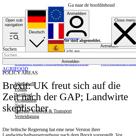
Ga naar de hoofdinhoud
Anmelden
Open sub
Close menu
English
navigation
Deutsch
Français
Sie sind abgemeldet.
Anmelden
Suchen
Licht aus
Español
Anmelden
Ukraine
Politik
Verteidigung
Rapporteur
Newsletters
Event
AGRIFOOD
POLICY AREAS
Brexit: UK freut sich auf die
Wirtschaft
Politik
Zeit nach der GAP; Landwirte
Agrifood
Gesundheit
skeptischer
Tech
Energie, Umwelt & Transport
Verteidigung
Die britische Regierung hat eine neue Version ihrer
Landwirtschaftsgesetzgebung nach dem Brexit vorgestellt. Vor