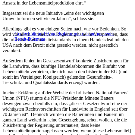
Ansatz in der Lebensmittelproduktion ehrt.“
Insgesamt sei die neue Initiative „eine der wichtigsten
Umweltreformen seit vielen Jahren“, schloss sie.
Allerdings gibt es von einigen Seiten nach wie vor Bedenken. So
Gentechnik und Handelsabkommen: Londons neues
wird vor allem kritisiert, die Regierung habe ihr Versprechen, dass
Brexit-Dilemma
die britischen Lebensmittelstandards in einem Handelsdeal mit den
USA nach dem Brexit nicht gesenkt werden, nicht gesetzlich
verankert.
Außerdem fehlen im Gesetzesentwurf konkrete Zusicherungen für
die Landwirte, dass künftige Handelsabkommen die Einfuhr von
Lebensmitteln verbieten, die nicht nach den bisher in der EU (und
somit im Vereinigten Königreich) geltenden Gesundheits-,
Tierschutz- und Qualitätsstandards erzeugt wurden.
In einer Erklärung auf der Website der britischen National Famers‘
Union (NFU) räumte die NFU-Präsidentin Minette Batters
deswegen zwar ebenfalls ein, dass „dieser Gesetzentwurf eine der
wichtigsten Rechtsvorschriften für Landwirte in England seit über
70 Jahren ist“. Dennoch würden die Bäuerinnen und Bauern im
ganzen Land weiterhin „eine Gesetzgebung sehen wollen, die die
Zusicherung der Regierung untermauert, dass keine
Lebensmittelimporte zugelassen werden, wenn [diese Lebensmittel]