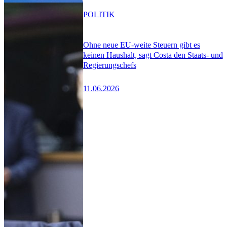
POLITIK
Ohne neue EU-weite Steuern gibt es
keinen Haushalt, sagt Costa den Staats- und
Regierungschefs
11.06.2026