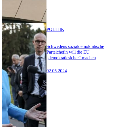
POLITIK
Schwedens sozialdemokratische
Parteichefin will die EU
„demokratiesicher“ machen
02.05.2024