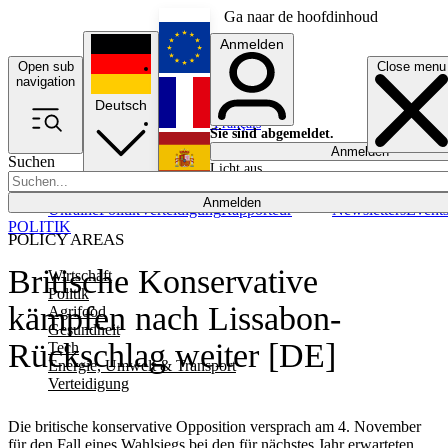
Ga naar de hoofdinhoud
Anmelden
Open sub
Close menu
English
navigation
Deutsch
Français
Sie sind abgemeldet.
Anmelden
Suchen
Licht aus
Español
Anmelden
Ukraine
Politik
Verteidigung
Rapporteur
Newsletters
Event
POLITIK
POLICY AREAS
Britische Konservative
Wirtschaft
Politik
kämpfen nach Lissabon-
Agrifood
Gesundheit
Rückschlag weiter [DE]
Tech
Energie, Umwelt & Transport
Verteidigung
Die britische konservative Opposition versprach am 4. November
für den Fall eines Wahlsiegs bei den für nächstes Jahr erwarteten