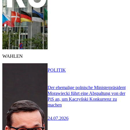
WAHLEN
POLITIK
Der ehemalige polnische Ministerpräsident
Morawiecki führt eine Abspaltung von der
PiS an, um Kaczyński Konkurrenz zu
machen
24.07.2026