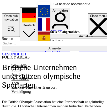
Ga naar de hoofdinhoud
Anmelden
Open sub
Close menu
English
navigation
Deutsch
Français
Sie sind abgemeldet.
Anmelden
Suchen
Licht aus
Español
Anmelden
Ukraine
Politik
Verteidigung
Rapporteur
Newsletters
Event
GESUNDHEIT
POLICY AREAS
Britische Unternehmen
Wirtschaft
Politik
unterstützen olympische
Agrifood
Gesundheit
Sportarten
Tech
Energie, Umwelt & Transport
Verteidigung
Die British Olympic Association hat eine Partnerschaft angekündigt,
durch die 33 britische Unternehmen mit den britischen Verbänden