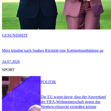
GESUNDHEIT
Merz kündigt nach Spahns Rücktritt eine Kabinettsumbildung an
24.07.2026
SPORT
POLITIK
Die EU warnt davor, dass der Ausverkauf
der FIFA-Weltmeisterschaft gegen das
Wettbewerbsrecht verstoßen könnte