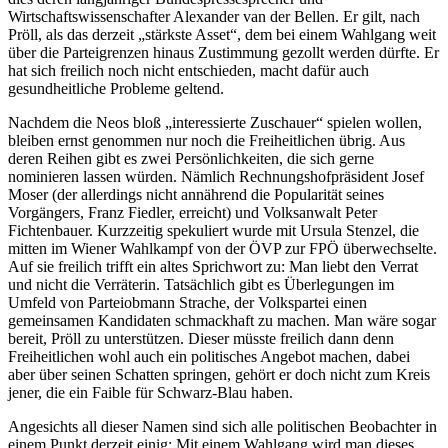
Wirtschaftswissenschafter Alexander van der Bellen. Er gilt, nach
Pröll, als das derzeit „stärkste Asset“, dem bei einem Wahlgang weit
über die Parteigrenzen hinaus Zustimmung gezollt werden dürfte. Er
hat sich freilich noch nicht entschieden, macht dafür auch
gesundheitliche Probleme geltend.
Nachdem die Neos bloß „interessierte Zuschauer“ spielen wollen,
bleiben ernst genommen nur noch die Freiheitlichen übrig. Aus
deren Reihen gibt es zwei Persönlichkeiten, die sich gerne
nominieren lassen würden. Nämlich Rechnungshofpräsident Josef
Moser (der allerdings nicht annährend die Popularität seines
Vorgängers, Franz Fiedler, erreicht) und Volksanwalt Peter
Fichtenbauer. Kurzzeitig spekuliert wurde mit Ursula Stenzel, die
mitten im Wiener Wahlkampf von der ÖVP zur FPÖ überwechselte.
Auf sie freilich trifft ein altes Sprichwort zu: Man liebt den Verrat
und nicht die Verräterin. Tatsächlich gibt es Überlegungen im
Umfeld von Parteiobmann Strache, der Volkspartei einen
gemeinsamen Kandidaten schmackhaft zu machen. Man wäre sogar
bereit, Pröll zu unterstützen. Dieser müsste freilich dann denn
Freiheitlichen wohl auch ein politisches Angebot machen, dabei
aber über seinen Schatten springen, gehört er doch nicht zum Kreis
jener, die ein Faible für Schwarz-Blau haben.
Angesichts all dieser Namen sind sich alle politischen Beobachter in
einem Punkt derzeit einig: Mit einem Wahlgang wird man dieses