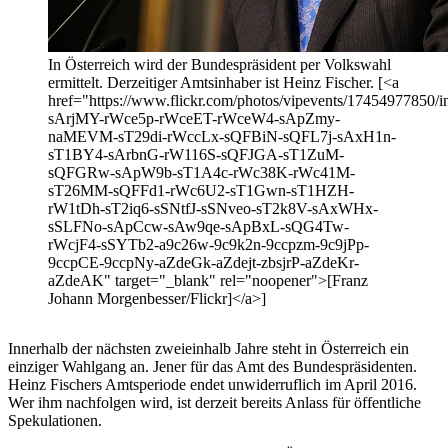
In Österreich wird der Bundespräsident per Volkswahl
ermittelt. Derzeitiger Amtsinhaber ist Heinz Fischer. [<a
href="https://www.flickr.com/photos/vipevents/17454977850/in
sArjMY-rWce5p-rWceET-rWceW4-sApZmy-
naMEVM-sT29di-rWccLx-sQFBiN-sQFL7j-sAxH1n-
sT1BY4-sArbnG-rW116S-sQFJGA-sT1ZuM-
sQFGRw-sApW9b-sT1A4c-rWc38K-rWc41M-
sT26MM-sQFFd1-rWc6U2-sT1Gwn-sT1HZH-
rW1tDh-sT2iq6-sSNtfJ-sSNveo-sT2k8V-sAxWHx-
sSLFNo-sApCcw-sAw9qe-sApBxL-sQG4Tw-
rWcjF4-sSYTb2-a9c26w-9c9k2n-9ccpzm-9c9jPp-
9ccpCE-9ccpNy-aZdeGk-aZdejt-zbsjrP-aZdeKr-
aZdeAK" target="_blank" rel="noopener">[Franz
Johann Morgenbesser/Flickr]</a>]
Innerhalb der nächsten zweieinhalb Jahre steht in Österreich ein
einziger Wahlgang an. Jener für das Amt des Bundespräsidenten.
Heinz Fischers Amtsperiode endet unwiderruflich im April 2016.
Wer ihm nachfolgen wird, ist derzeit bereits Anlass für öffentliche
Spekulationen.