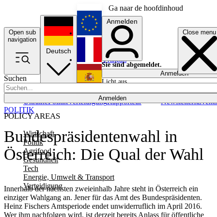
Ga naar de hoofdinhoud
Anmelden
Open sub
Close menu
English
navigation
Deutsch
Français
Sie sind abgemeldet.
Anmelden
Suchen
Licht aus
Español
Anmelden
Ukraine
Politik
Verteidigung
Rapporteur
Newsletters
Event
POLITIK
POLICY AREAS
Bundespräsidentenwahl in
Wirtschaft
Politik
Österreich: Die Qual der Wahl
Agrifood
Gesundheit
Tech
Energie, Umwelt & Transport
Verteidigung
Innerhalb der nächsten zweieinhalb Jahre steht in Österreich ein
einziger Wahlgang an. Jener für das Amt des Bundespräsidenten.
Heinz Fischers Amtsperiode endet unwiderruflich im April 2016.
Wer ihm nachfolgen wird, ist derzeit bereits Anlass für öffentliche