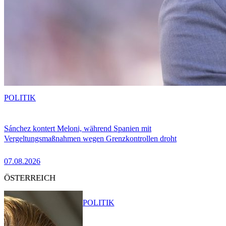
POLITIK
Sánchez kontert Meloni, während Spanien mit
Vergeltungsmaßnahmen wegen Grenzkontrollen droht
07.08.2026
ÖSTERREICH
POLITIK