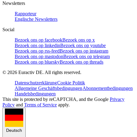
Newsletters
Rapporteur
Englische Newsletters
Social
Bezoek ons op facebook
Bezoek ons op x
Bezoek ons op linkedin
Bezoek ons op youtube
Bezoek ons op rss-feed
Bezoek ons op instagram
Bezoek ons op mastodon
Bezoek ons op telegram
Bezoek ons op bluesky
Bezoek ons op threads
©
2026
Euractiv DE. All rights reserved.
Datenschutzerklärung
Cookie Politik
Allgemeine Geschäftsbedingungen
Abonnementbedingungen
Handelsbedingungen
This site is protected by reCAPTCHA, and the Google
Privacy
Policy
and
Terms of Service
apply.
Deutsch