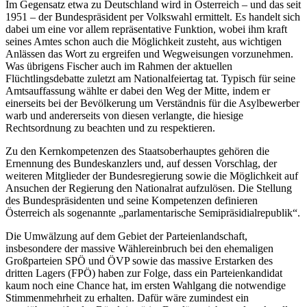
Im Gegensatz etwa zu Deutschland wird in Österreich – und das seit
1951 – der Bundespräsident per Volkswahl ermittelt. Es handelt sich
dabei um eine vor allem repräsentative Funktion, wobei ihm kraft
seines Amtes schon auch die Möglichkeit zusteht, aus wichtigen
Anlässen das Wort zu ergreifen und Wegweisungen vorzunehmen.
Was übrigens Fischer auch im Rahmen der aktuellen
Flüchtlingsdebatte zuletzt am Nationalfeiertag tat. Typisch für seine
Amtsauffassung wählte er dabei den Weg der Mitte, indem er
einerseits bei der Bevölkerung um Verständnis für die Asylbewerber
warb und andererseits von diesen verlangte, die hiesige
Rechtsordnung zu beachten und zu respektieren.
Zu den Kernkompetenzen des Staatsoberhauptes gehören die
Ernennung des Bundeskanzlers und, auf dessen Vorschlag, der
weiteren Mitglieder der Bundesregierung sowie die Möglichkeit auf
Ansuchen der Regierung den Nationalrat aufzulösen. Die Stellung
des Bundespräsidenten und seine Kompetenzen definieren
Österreich als sogenannte „parlamentarische Semipräsidialrepublik“.
Die Umwälzung auf dem Gebiet der Parteienlandschaft,
insbesondere der massive Wählereinbruch bei den ehemaligen
Großparteien SPÖ und ÖVP sowie das massive Erstarken des
dritten Lagers (FPÖ) haben zur Folge, dass ein Parteienkandidat
kaum noch eine Chance hat, im ersten Wahlgang die notwendige
Stimmenmehrheit zu erhalten. Dafür wäre zumindest ein