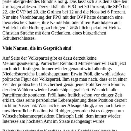
parteiübergreifendes Bündnis nötig. Das lässt sich aus den aktuellen
Umfragen ablesen. Derzeit hält die FPÖ bei 30 Prozent, die SPÖ bei
22, die ÖVP bei 20, die Grünen bei 12 und die Neos bei 6 Prozent.
Nur eine Vereinbarung der FPÖ mit der ÖVP hätte demnach eine
theoretische Chance, ihre Kandidatin oder ihren Kandidaten auf
Anhieb in die Hofburg zu bringen. Tatsächlich spekuliert Heinz-
Christian Strache mit dem Gedanken, eines bürgerlichen
Schulterschlusses.
Viele Namen, die im Gespräch sind
Auf Seite der Volkspartei gibt es dazu derzeit keine
Meinungsäußerung. Parteichef Reinhold Mitterlehner will sich jetzt
noch nicht festlegen. Immer wieder genannt wird allerdings
Niederösterreichs Landeshauptmann Erwin Pröll, die wohl stärkste
politische Figur der Volkspartei. Ihm sagt man nach, dass er in einer
Zeit der politischen Unsicherheit genau jener Politiker sein könnte,
der den Wählern wieder Leadership signalisiert. Was nicht alle
Parteifreunde goutieren. Pröll hatte freilich schon vor einiger Zeit
erklärt, dass seine persönliche Lebensplanung diese Position derzeit
nicht im Visier hat. Was nach einer Absage klingt, aber noch keine
unwiderrufliche Position ist. Ruhiger geworden ist es dagegen um
Wirtschaftskammerpräsident Christoph Leitl, dem immer wieder
Interesse am höchsten Amt im Staate nachgesagt wurde.