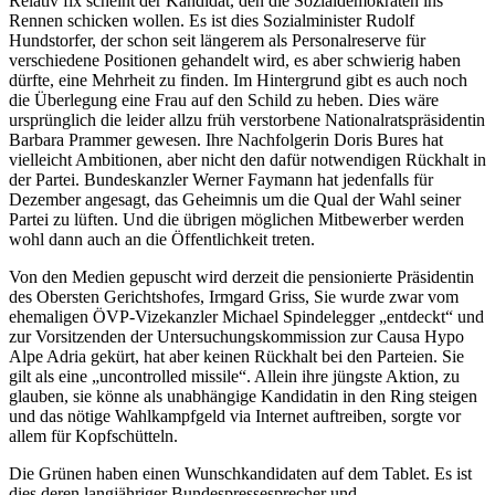
Relativ fix scheint der Kandidat, den die Sozialdemokraten ins
Rennen schicken wollen. Es ist dies Sozialminister Rudolf
Hundstorfer, der schon seit längerem als Personalreserve für
verschiedene Positionen gehandelt wird, es aber schwierig haben
dürfte, eine Mehrheit zu finden. Im Hintergrund gibt es auch noch
die Überlegung eine Frau auf den Schild zu heben. Dies wäre
ursprünglich die leider allzu früh verstorbene Nationalratspräsidentin
Barbara Prammer gewesen. Ihre Nachfolgerin Doris Bures hat
vielleicht Ambitionen, aber nicht den dafür notwendigen Rückhalt in
der Partei. Bundeskanzler Werner Faymann hat jedenfalls für
Dezember angesagt, das Geheimnis um die Qual der Wahl seiner
Partei zu lüften. Und die übrigen möglichen Mitbewerber werden
wohl dann auch an die Öffentlichkeit treten.
Von den Medien gepuscht wird derzeit die pensionierte Präsidentin
des Obersten Gerichtshofes, Irmgard Griss, Sie wurde zwar vom
ehemaligen ÖVP-Vizekanzler Michael Spindelegger „entdeckt“ und
zur Vorsitzenden der Untersuchungskommission zur Causa Hypo
Alpe Adria gekürt, hat aber keinen Rückhalt bei den Parteien. Sie
gilt als eine „uncontrolled missile“. Allein ihre jüngste Aktion, zu
glauben, sie könne als unabhängige Kandidatin in den Ring steigen
und das nötige Wahlkampfgeld via Internet auftreiben, sorgte vor
allem für Kopfschütteln.
Die Grünen haben einen Wunschkandidaten auf dem Tablet. Es ist
dies deren langjähriger Bundespressesprecher und