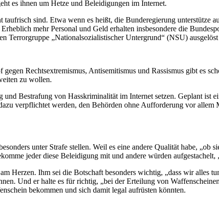
eht es ihnen um Hetze und Beleidigungen im Internet.
t taufrisch sind. Etwa wenn es heißt, die Bunderegierung unterstütze a
rheblich mehr Personal und Geld erhalten insbesondere die Bundespol
en Terrorgruppe „Nationalsozialistischer Untergrund“ (NSU) ausgelöst 
 gegen Rechtsextremismus, Antisemitismus und Rassismus gibt es sch
weiten zu wollen.
und Bestrafung von Hasskriminalität im Internet setzen. Geplant ist ei
dazu verpflichtet werden, den Behörden ohne Aufforderung vor allem 
sonders unter Strafe stellen. Weil es eine andere Qualität habe, „ob s
omme jeder diese Beleidigung mit und andere würden aufgestachelt, „s
 am Herzen. Ihm sei die Botschaft besonders wichtig, „dass wir alles 
en. Und er halte es für richtig, „bei der Erteilung von Waffenscheine
enschein bekommen und sich damit legal aufrüsten könnten.