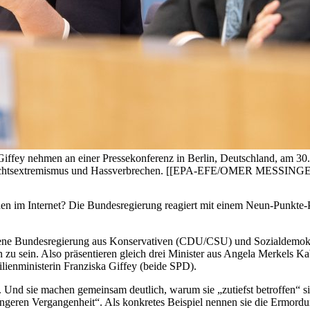
Giffey nehmen an einer Pressekonferenz in Berlin, Deutschland, am 30.
Rechtsextremismus und Hassverbrechen. [[EPA-EFE/OMER MESSING
n im Internet? Die Bundesregierung reagiert mit einem Neun-Punkte-
trittene Bundesregierung aus Konservativen (CDU/CSU) und Sozialdem
en zu sein. Also präsentieren gleich drei Minister aus Angela Merkels 
lienministerin Franziska Giffey (beide SPD).
. Und sie machen gemeinsam deutlich, warum sie „zutiefst betroffen“ s
üngeren Vergangenheit“. Als konkretes Beispiel nennen sie die Ermor