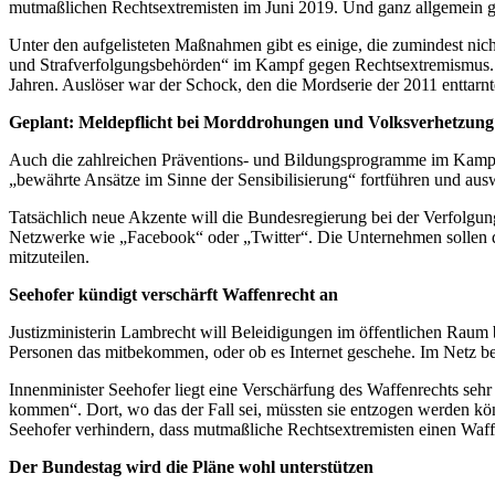
mutmaßlichen Rechtsextremisten im Juni 2019. Und ganz allgemein g
Unter den aufgelisteten Maßnahmen gibt es einige, die zumindest nich
und Strafverfolgungsbehörden“ im Kampf gegen Rechtsextremismus. E
Jahren. Auslöser war der Schock, den die Mordserie der 2011 enttarnt
Geplant: Meldepflicht bei Morddrohungen und Volksverhetzung
Auch die zahlreichen Präventions- und Bildungsprogramme im Kampf
„bewährte Ansätze im Sinne der Sensibilisierung“ fortführen und aus
Tatsächlich neue Akzente will die Bundesregierung bei der Verfolgung 
Netzwerke wie „Facebook“ oder „Twitter“. Die Unternehmen sollen 
mitzuteilen.
Seehofer kündigt verschärft Waffenrecht an
Justizministerin Lambrecht will Beleidigungen im öffentlichen Raum be
Personen das mitbekommen, oder ob es Internet geschehe. Im Netz bek
Innenminister Seehofer liegt eine Verschärfung des Waffenrechts sehr
kommen“. Dort, wo das der Fall sei, müssten sie entzogen werden könn
Seehofer verhindern, dass mutmaßliche Rechtsextremisten einen Waff
Der Bundestag wird die Pläne wohl unterstützen