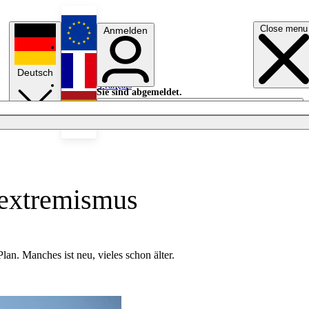
Close menu
Anmelden
English
Deutsch
Français
Sie sind abgemeldet.
Anmelden
Licht aus
Español
sextremismus
n. Manches ist neu, vieles schon älter.