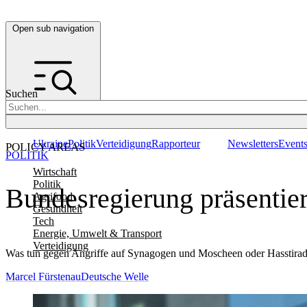
Open sub navigation
Suchen
Ukraine
Politik
Verteidigung
Rapporteur
Newsletters
Event
POLICY AREAS
POLITIK
Wirtschaft
Politik
Bundesregierung präsentie
Agrifood
Gesundheit
Tech
Energie, Umwelt & Transport
Verteidigung
Was tun gegen Angriffe auf Synagogen und Moscheen oder Hasstiraden
Marcel Fürstenau
Deutsche Welle