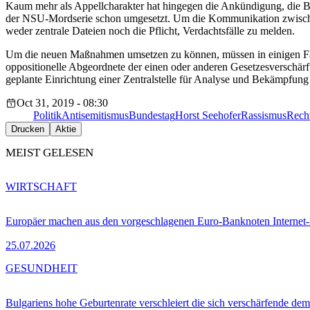
Kaum mehr als Appellcharakter hat hingegen die Ankündigung, die B
der NSU-Mordserie schon umgesetzt. Um die Kommunikation zwischen
weder zentrale Dateien noch die Pflicht, Verdachtsfälle zu melden.
Um die neuen Maßnahmen umsetzen zu können, müssen in einigen Fäl
oppositionelle Abgeordnete der einen oder anderen Gesetzesverschärf
geplante Einrichtung einer Zentralstelle für Analyse und Bekämpfung v
Oct 31, 2019 - 08:30
Politik
Antisemitismus
Bundestag
Horst Seehofer
Rassismus
Rech
Drucken
Aktie
MEIST GELESEN
WIRTSCHAFT
Europäer machen aus den vorgeschlagenen Euro-Banknoten Interne
25.07.2026
GESUNDHEIT
Bulgariens hohe Geburtenrate verschleiert die sich verschärfende dem