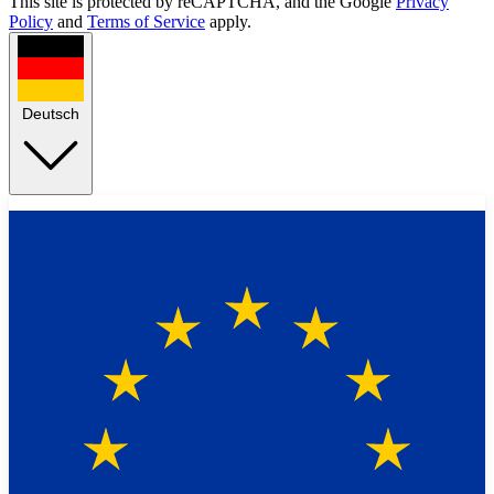
This site is protected by reCAPTCHA, and the Google
Privacy
Policy
and
Terms of Service
apply.
Deutsch