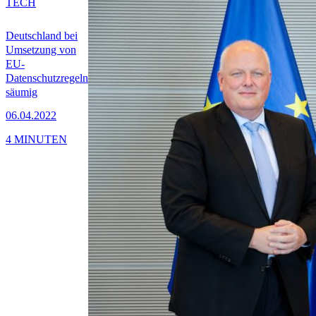
TECH
Deutschland bei
Umsetzung von
EU-
Datenschutzregeln
säumig
06.04.2022
4 MINUTEN