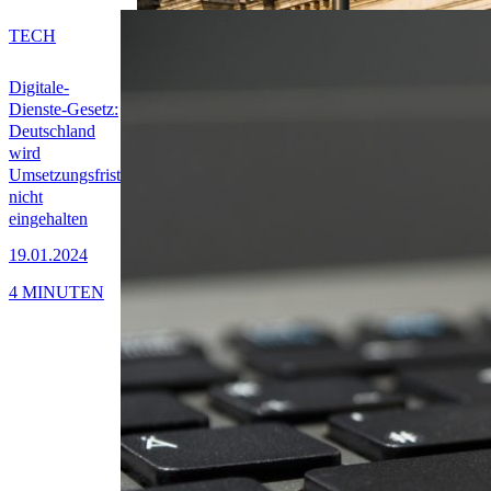
TECH
Digitale-
Dienste-Gesetz:
Deutschland
wird
Umsetzungsfrist
nicht
eingehalten
19.01.2024
4 MINUTEN