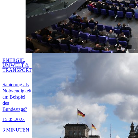
ENERGIE,
UMWELT &
TRANSPORT
Sanierung als
Notwendigkeit
am Beispiel
des
Bundestags?
15.05.2023
3 MINUTEN