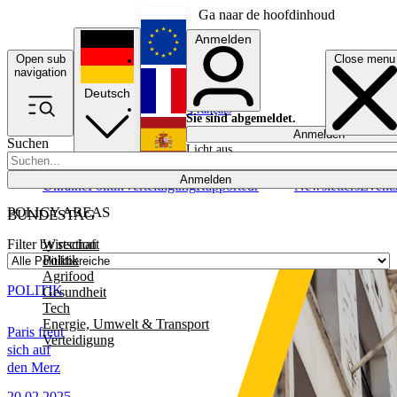
Ga naar de hoofdinhoud
Anmelden
Open sub
Close menu
English
navigation
Deutsch
Français
Sie sind abgemeldet.
Anmelden
Suchen
Licht aus
Español
Anmelden
Ukraine
Politik
Verteidigung
Rapporteur
Newsletters
Event
POLICY AREAS
BUNDESTAG
Wirtschaft
Filter by section
Politik
Agrifood
POLITIK
Gesundheit
Tech
Energie, Umwelt & Transport
Paris freut
Verteidigung
sich auf
den Merz
20.02.2025