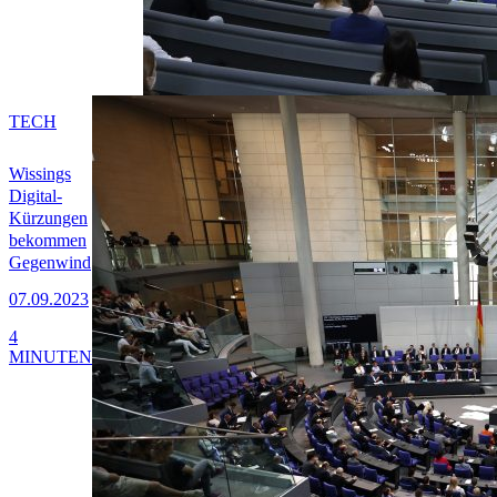
TECH
Wissings
Digital-
Kürzungen
bekommen
Gegenwind
07.09.2023
4
MINUTEN