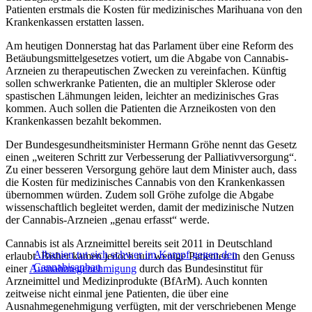
Patienten erstmals die Kosten für medizinisches Marihuana von den
Krankenkassen erstatten lassen.
Am heutigen Donnerstag hat das Parlament über eine Reform des
Betäubungsmittelgesetzes votiert, um die Abgabe von Cannabis-
Arzneien zu therapeutischen Zwecken zu vereinfachen. Künftig
sollen schwerkranke Patienten, die an multipler Sklerose oder
spastischen Lähmungen leiden, leichter an medizinisches Gras
kommen. Auch sollen die Patienten die Arzneikosten von den
Krankenkassen bezahlt bekommen.
Der Bundesgesundheitsminister Hermann Gröhe nennt das Gesetz
einen „weiteren Schritt zur Verbesserung der Palliativversorgung“.
Zu einer besseren Versorgung gehöre laut dem Minister auch, dass
die Kosten für medizinisches Cannabis von den Krankenkassen
übernommen würden. Zudem soll Gröhe zufolge die Abgabe
wissenschaftlich begleitet werden, damit der medizinische Nutzen
der Cannabis-Arzneien „genau erfasst“ werde.
Cannabis ist als Arzneimittel bereits seit 2011 in Deutschland
Albanien tut sich schwer im Kampf gegen den
erlaubt. Bisher kamen jedoch nur wenige Patienten in den Genuss
Cannabisanbau
einer
Ausnahmegenehmigung
durch das Bundesinstitut für
Arzneimittel und Medizinprodukte (BfArM). Auch konnten
zeitweise nicht einmal jene Patienten, die über eine
Ausnahmegenehmigung verfügten, mit der verschriebenen Menge