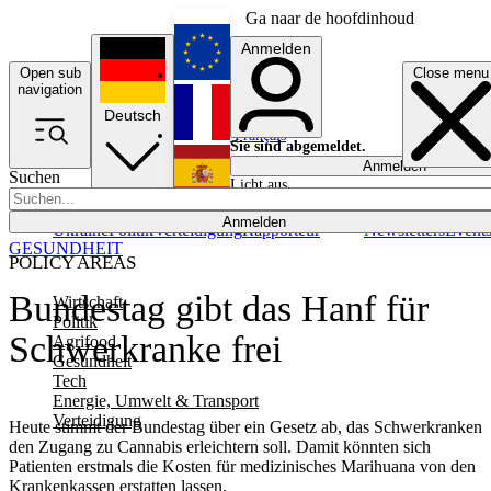
Ga naar de hoofdinhoud
Anmelden
Open sub
Close menu
English
navigation
Deutsch
Français
Sie sind abgemeldet.
Anmelden
Suchen
Licht aus
Español
Anmelden
Ukraine
Politik
Verteidigung
Rapporteur
Newsletters
Event
GESUNDHEIT
POLICY AREAS
Bundestag gibt das Hanf für
Wirtschaft
Politik
Schwerkranke frei
Agrifood
Gesundheit
Tech
Energie, Umwelt & Transport
Verteidigung
Heute stimmt der Bundestag über ein Gesetz ab, das Schwerkranken
den Zugang zu Cannabis erleichtern soll. Damit könnten sich
Patienten erstmals die Kosten für medizinisches Marihuana von den
Krankenkassen erstatten lassen.