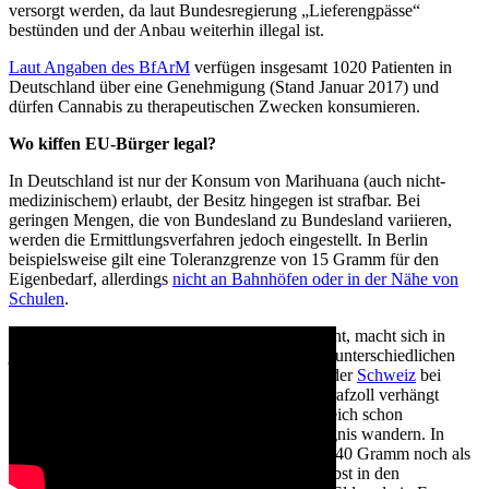
versorgt werden, da laut Bundesregierung „Lieferengpässe“
bestünden und der Anbau weiterhin illegal ist.
Laut Angaben des BfArM
verfügen insgesamt 1020 Patienten in
Deutschland über eine Genehmigung (Stand Januar 2017) und
dürfen Cannabis zu therapeutischen Zwecken konsumieren.
Wo kiffen EU-Bürger legal?
In Deutschland ist nur der Konsum von Marihuana (auch nicht-
medizinischem) erlaubt, der Besitz hingegen ist strafbar. Bei
geringen Mengen, die von Bundesland zu Bundesland variieren,
werden die Ermittlungsverfahren jedoch eingestellt. In Berlin
beispielsweise gilt eine Toleranzgrenze von 15 Gramm für den
Eigenbedarf, allerdings
nicht an Bahnhöfen oder in der Nähe von
Schulen
.
Wer aus reinem Genuss die grünen Blüten raucht, macht sich in
jedem europäischen Land strafbar – jedoch mit unterschiedlichen
Konsequenzen: Während in Slowenien und in der
Schweiz
bei
geringen Menschen die Exekutive nur einen Strafzoll verhängt
(
zwischen 40 und 200 Euro
), können in Österreich schon
Gelegenheitskiffer für sechs Monate ins Gefängnis wandern. In
Spanien wiederum werten die Behörden bis zu 40 Gramm noch als
Eigenbedarf, der nicht weiter verfolgt wird. Selbst in den