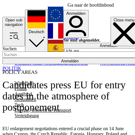
Ga naar de hoofdinhoud
Anmelden
Open sub
Close menu
English
navigation
Deutsch
Français
Sie sind abgemeldet.
Anmelden
Suchen
Licht aus
Español
Anmelden
Ukraine
Politik
Verteidigung
Rapporteur
Newsletters
Event
POLITIK
POLICY AREAS
Candidates press EU for entry
Wirtschaft
Politik
dates in the atmosphere of
Agrifood
Gesundheit
postponement
Tech
Energie, Umwelt & Transport
Verteidigung
EU enlargement negotiations entered a crucial phase on 14 June
when Cyprus, the Czech Republic, Estonia, Hungary, Poland and