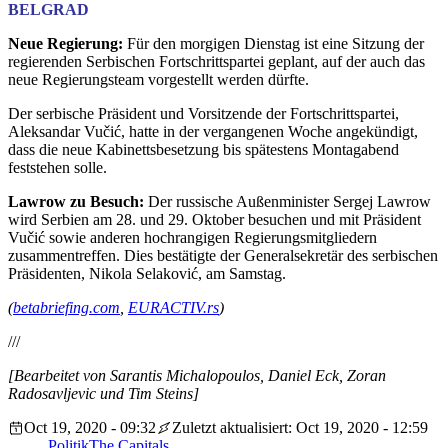
BELGRAD
Neue Regierung:
Für den morgigen Dienstag ist eine Sitzung der
regierenden Serbischen Fortschrittspartei geplant, auf der auch das
neue Regierungsteam vorgestellt werden dürfte.
Der serbische Präsident und Vorsitzende der Fortschrittspartei,
Aleksandar Vučić, hatte in der vergangenen Woche angekündigt,
dass die neue Kabinettsbesetzung bis spätestens Montagabend
feststehen solle.
Lawrow zu Besuch:
Der russische Außenminister Sergej Lawrow
wird Serbien am 28. und 29. Oktober besuchen und mit Präsident
Vučić sowie anderen hochrangigen Regierungsmitgliedern
zusammentreffen. Dies bestätigte der Generalsekretär des serbischen
Präsidenten, Nikola Selaković, am Samstag.
(
betabriefing.com
,
EURACTIV.rs
)
///
[Bearbeitet von Sarantis Michalopoulos, Daniel Eck, Zoran
Radosavljevic und Tim Steins]
Oct 19, 2020 - 09:32
Zuletzt aktualisiert: Oct 19, 2020 - 12:59
Politik
The Capitals