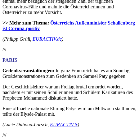
einmal mehr bezüglich der steigenden Zahl der täglichen
Coronavirus-Fälle und mahnte die Österreicherinnen und
Österreicher zu mehr Vorsicht.
>> Mehr zum Thema:
Österreichs Außenminister Schallenberg
ist Corona-positiv
(Philipp Grüll,
EURACTIV.de
)
///
PARIS
Gedenkveranstaltungen:
In ganz Frankreich hat es am Sonntag
Großdemonstrationen zum Gedenken an Samuel Paty gegeben.
Der Geschichtslehrer war am Freitag brutal ermordet worden,
nachdem er mit seinen Schülerinnen und Schülern Karikaturen des
Propheten Mohammed diskutiert hatte.
Eine offizielle nationale Ehrung Patys wird am Mittwoch stattfinden,
teilte der Elysée-Palast mit.
(Lucie Duboua-Lorsch,
EURACTIV.fr
)
///