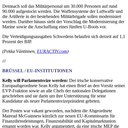
Demnach soll das Militärpersonal um 30.000 Personen auf rund
90.000 aufgestockt werden. Die Waffensysteme der Luftwaffe und
die Artillerie in der bestehenden Militärbrigade sollen modernisiert
werden. Darüber hinaus sieht der Vorschlag die Modernisierung der
Marine sowie die Anschaffung eines fünften U-Boots vor.
Die Verteidigungsausgaben Schwedens belaufen sich derzeit auf 1,1
Prozent des BIP.
(Pekka Väntinnen,
EURACTIV.com
)
///
BRÜSSEL / EU-INSTITUTIONEN
Kelly will Parlamentsvize werden:
Der irische konservative
Europaabgeordnete Sean Kelly hat einen Brief an den Vorsitz seiner
EVP-Fraktion sowie an alle Chefs der nationalen Delegationen
geschrieben und sie darin um ihre Unterstützung für seine
Kandidatur als neuer Parlamentsvizepräsident gebeten.
Der Posten war vakant geworden, nachdem die Abgeordnete
Mairead McGuinness kürzlich zur neuen EU-Kommissarin für
Finanzdienstleistungen, Finanzstabilität und Kapitalmarktunion
ernannt worden war. Kelly argumentiert, da eine irische MEP die