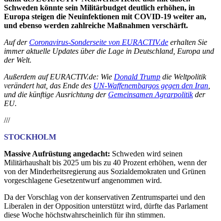
Schweden könnte sein Militärbudget deutlich erhöhen, in
Europa steigen die Neuinfektionen mit COVID-19 weiter an,
und ebenso werden zahlreiche Maßnahmen verschärft.
Auf der
Coronavirus-Sonderseite von EURACTIV.de
erhalten Sie
immer aktuelle Updates über die Lage in Deutschland, Europa und
der Welt.
Außerdem auf EURACTIV.de: Wie
Donald Trump
die Weltpolitik
verändert hat, das Ende des
UN-Waffenembargos gegen den Iran
,
und die künftige Ausrichtung der
Gemeinsamen Agrarpolitik
der
EU.
///
STOCKHOLM
Massive Aufrüstung angedacht:
Schweden wird seinen
Militärhaushalt bis 2025 um bis zu 40 Prozent erhöhen, wenn der
von der Minderheitsregierung aus Sozialdemokraten und Grünen
vorgeschlagene Gesetzentwurf angenommen wird.
Da der Vorschlag von der konservativen Zentrumspartei und den
Liberalen in der Opposition unterstützt wird, dürfte das Parlament
diese Woche höchstwahrscheinlich für ihn stimmen.