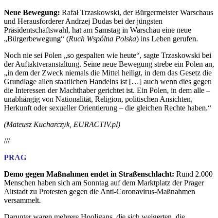
Neue Bewegung:
Rafał Trzaskowski, d
er Bürgermeister Warschaus
und Herausforderer Andrzej Dudas bei der jüngsten
Präsidentschaftswahl, hat am Samstag in Warschau eine neue
„Bürgerbewegung“ (
Ruch Wspólna Polska
) ins Leben gerufen.
Noch nie sei Polen „so gespalten wie heute“, sagte Trzaskowski bei
der Auftaktveranstaltung. Seine neue Bewegung strebe ein Polen an,
„in dem der Zweck niemals die Mittel heiligt, in dem das Gesetz die
Grundlage allen staatlichen Handelns ist […] auch wenn dies gegen
die Interessen der Machthaber gerichtet ist. Ein Polen, in dem alle –
unabhängig von Nationalität, Religion, politischen Ansichten,
Herkunft oder sexueller Orientierung – die gleichen Rechte haben.“
(Mateusz Kucharczyk, EURACTIV.pl)
///
PRAG
Demo gegen Maßnahmen endet in Straßenschlacht:
Rund 2.000
Menschen haben sich am Sonntag auf dem Marktplatz der Prager
Altstadt zu Protesten gegen die Anti-Coronavirus-Maßnahmen
versammelt.
Darunter waren mehrere Hooligans, die sich weigerten, die