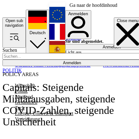
Ga naar de hoofdinhoud
Anmelden
Open sub
Close menu
English
navigation
Deutsch
Français
Sie sind abgemeldet.
Anmelden
Suchen
Licht aus
Español
Anmelden
Ukraine
Politik
Verteidigung
Rapporteur
Newsletters
Event
POLITIK
POLICY AREAS
Capitals: Steigende
Wirtschaft
Politik
Militärausgaben, steigende
Agrifood
Gesundheit
COVID-Zahlen, steigende
Tech
Energie, Umwelt & Transport
Unsicherheit
Verteidigung