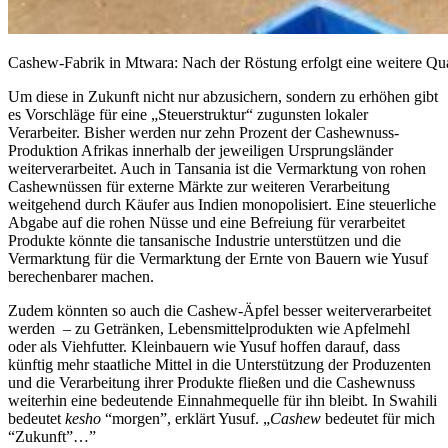
Cashew-Fabrik in Mtwara: Nach der Röstung erfolgt eine weitere Qual
Um diese in Zukunft nicht nur abzusichern, sondern zu erhöhen gibt
es Vorschläge für eine
„Steuerstruktur“ zugunsten lokaler
Verarbeiter. Bisher werden nur zehn Prozent der Cashewnuss-
Produktion Afrikas innerhalb der jeweiligen Ursprungsländer
weiterverarbeitet. Auch in Tansania ist die Vermarktung von rohen
Cashewnüssen für externe Märkte zur weiteren Verarbeitung
weitgehend durch Käufer aus Indien monopolisiert. Eine steuerliche
Abgabe auf die rohen Nüsse und eine Befreiung für verarbeitet
Produkte könnte die tansanische Industrie unterstützen und die
Vermarktung für die Vermarktung der Ernte von Bauern wie Yusuf
berechenbarer machen.
Zudem könnten so auch die Cashew-Äpfel besser weiterverarbeitet
werden – zu Getränken, Lebensmittelprodukten wie Apfelmehl
oder als Viehfutter.
Kleinbauern wie Yusuf hoffen darauf, dass
künftig mehr staatliche Mittel in die Unterstützung der Produzenten
und die Verarbeitung ihrer Produkte fließen und die Cashewnuss
weiterhin eine bedeutende Einnahmequelle für ihn bleibt.
In Swahili
bedeutet
kesho
“morgen”, erklärt Yusuf. „
Cashew
bedeutet für mich
“Zukunft”…”