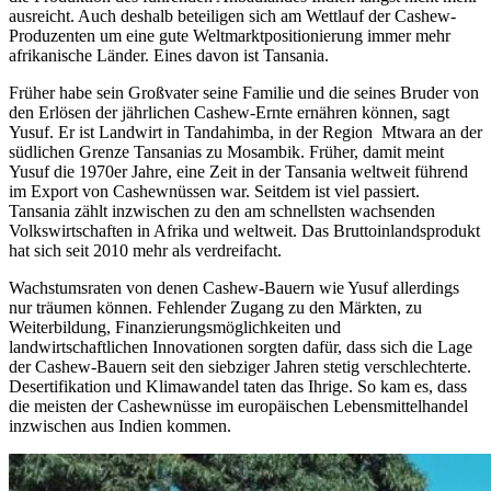
ausreicht. Auch deshalb beteiligen sich am Wettlauf der Cashew-
Produzenten um eine gute Weltmarktpositionierung immer mehr
afrikanische Länder. Eines davon ist Tansania.
Früher habe sein Großvater seine Familie und die seines Bruder von
den Erlösen der jährlichen Cashew-Ernte ernähren können, sagt
Yusuf. Er ist Landwirt in Tandahimba, in der Region Mtwara an der
südlichen Grenze Tansanias zu Mosambik. Früher, damit meint
Yusuf die 1970er Jahre, eine Zeit in der Tansania weltweit führend
im Export von Cashewnüssen war. Seitdem ist viel passiert.
Tansania zählt inzwischen zu den am schnellsten wachsenden
Volkswirtschaften in Afrika und weltweit. Das Bruttoinlandsprodukt
hat sich seit 2010 mehr als verdreifacht.
Wachstumsraten von denen Cashew-Bauern wie Yusuf allerdings
nur träumen können. Fehlender Zugang zu den Märkten, zu
Weiterbildung, Finanzierungsmöglichkeiten und
landwirtschaftlichen Innovationen sorgten dafür, dass sich die Lage
der Cashew-Bauern seit den siebziger Jahren stetig verschlechterte.
Desertifikation und Klimawandel taten das Ihrige. So kam es, dass
die meisten der Cashewnüsse im europäischen Lebensmittelhandel
inzwischen aus Indien kommen.