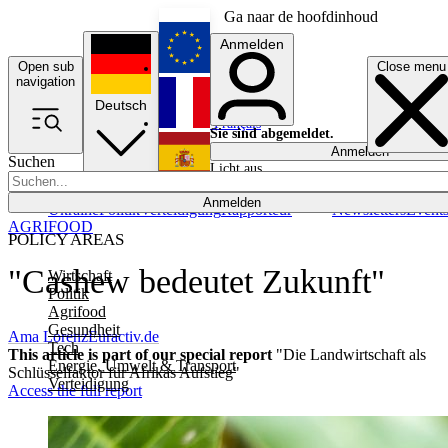
Ga naar de hoofdinhoud
Anmelden
Open sub
Close menu
English
navigation
Deutsch
Français
Sie sind abgemeldet.
Anmelden
Suchen
Licht aus
Español
Anmelden
Ukraine
Politik
Verteidigung
Rapporteur
Newsletters
Event
AGRIFOOD
POLICY AREAS
"Cashew bedeutet Zukunft"
Wirtschaft
Politik
Agrifood
Gesundheit
Ama Lorenz
Euractiv.de
Tech
This article is part of our special report
"Die Landwirtschaft als
Energie, Umwelt & Transport
Schlüsselfaktor für Afrikas Aufstieg"
Verteidigung
Access the full report