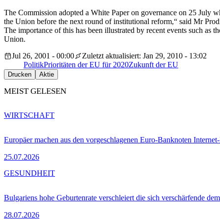
The Commission adopted a White Paper on governance on 25 July which it
the Union before the next round of institutional reform,“ said Mr Pr
The importance of this has been illustrated by recent events such as 
Union.
Jul 26, 2001 - 00:00
Zuletzt aktualisiert: Jan 29, 2010 - 13:02
Politik
Prioritäten der EU für 2020
Zukunft der EU
Drucken
Aktie
MEIST GELESEN
WIRTSCHAFT
Europäer machen aus den vorgeschlagenen Euro-Banknoten Interne
25.07.2026
GESUNDHEIT
Bulgariens hohe Geburtenrate verschleiert die sich verschärfende dem
28.07.2026