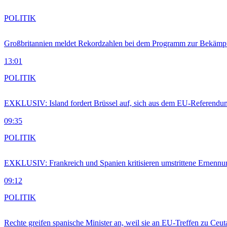
POLITIK
Großbritannien meldet Rekordzahlen bei dem Programm zur Bekämpf
13:01
POLITIK
EXKLUSIV: Island fordert Brüssel auf, sich aus dem EU-Referendu
09:35
POLITIK
EXKLUSIV: Frankreich und Spanien kritisieren umstrittene Ernennu
09:12
POLITIK
Rechte greifen spanische Minister an, weil sie an EU-Treffen zu Ceu