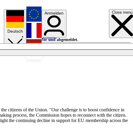
Close menu
Anmelden
English
Deutsch
Français
Sie sind abgemeldet.
Anmelden
Licht aus
Español
 the citizens of the Union. "Our challenge is to boost confidence in
making process, the Commission hopes to reconnect with the citizen.
hlight the continuing decline in support for EU membership across the