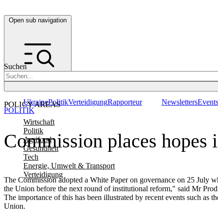
Open sub navigation
Suchen
Ukraine
Politik
Verteidigung
Rapporteur
Newsletters
Event
POLICY AREAS
POLITIK
Wirtschaft
Politik
Commission places hopes i
Agrifood
Gesundheit
Tech
Energie, Umwelt & Transport
Verteidigung
The Commission adopted a White Paper on governance on 25 July which it
the Union before the next round of institutional reform," said Mr Pr
The importance of this has been illustrated by recent events such as t
Union.