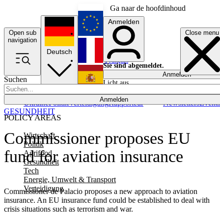
Ga naar de hoofdinhoud
Anmelden
Open sub
Close menu
English
navigation
Deutsch
Français
Sie sind abgemeldet.
Anmelden
Suchen
Licht aus
Español
Anmelden
Ukraine
Politik
Verteidigung
Rapporteur
Newsletters
Event
GESUNDHEIT
POLICY AREAS
Commissioner proposes EU
Wirtschaft
Politik
fund for aviation insurance
Agrifood
Gesundheit
Tech
Energie, Umwelt & Transport
Verteidigung
Commissioner de Palacio proposes a new approach to aviation
insurance. An EU insurance fund could be established to deal with
crisis situations such as terrorism and war.