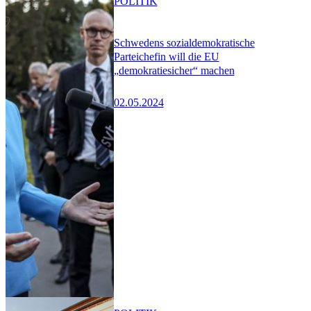
POLITIK
Schwedens sozialdemokratische
Parteichefin will die EU
„demokratiesicher“ machen
02.05.2024