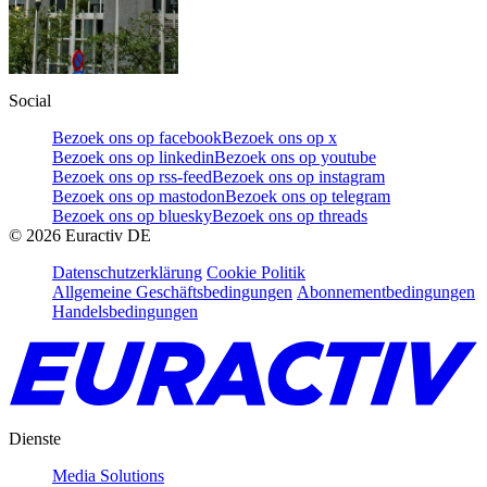
Social
Bezoek ons op facebook
Bezoek ons op x
Bezoek ons op linkedin
Bezoek ons op youtube
Bezoek ons op rss-feed
Bezoek ons op instagram
Bezoek ons op mastodon
Bezoek ons op telegram
Bezoek ons op bluesky
Bezoek ons op threads
©
2026
Euractiv DE
Datenschutzerklärung
Cookie Politik
Allgemeine Geschäftsbedingungen
Abonnementbedingungen
Handelsbedingungen
Dienste
Media Solutions