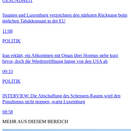
GESUNDHEIT
Spanien und Luxemburg verzeichnen den stärksten Rückgang beim
täglichen Tabakkonsum in der EU
11:08
POLITIK
Iran erklärt, ein Abkommen mit Oman über Hormus stehe kurz
bevor, doch die Wiedereröffnung hänge von den USA ab
09:33
POLITIK
INTERVIEW: Die Abschaffung des Schengen-Raums wird den
Populismus nicht stoppen, warnt Luxemburg
08:58
MEHR AUS DIESEM BEREICH