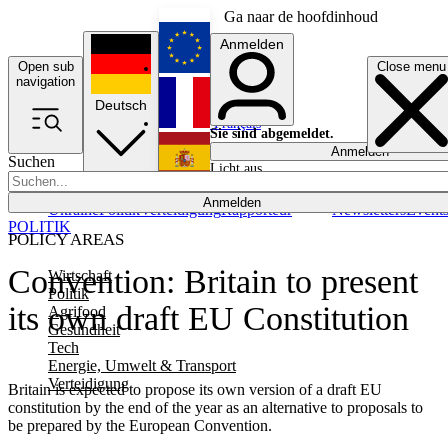
Ga naar de hoofdinhoud
Anmelden
Open sub
Close menu
English
navigation
Deutsch
Français
Sie sind abgemeldet.
Anmelden
Suchen
Licht aus
Español
Anmelden
Ukraine
Politik
Verteidigung
Rapporteur
Newsletters
Event
POLITIK
POLICY AREAS
Convention: Britain to present
Wirtschaft
Politik
its own draft EU Constitution
Agrifood
Gesundheit
Tech
Energie, Umwelt & Transport
Verteidigung
Britain is expected to propose its own version of a draft EU
constitution by the end of the year as an alternative to proposals to
be prepared by the European Convention.