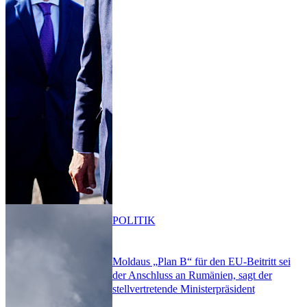
POLITIK
Moldaus „Plan B“ für den EU-Beitritt sei
der Anschluss an Rumänien, sagt der
stellvertretende Ministerpräsident