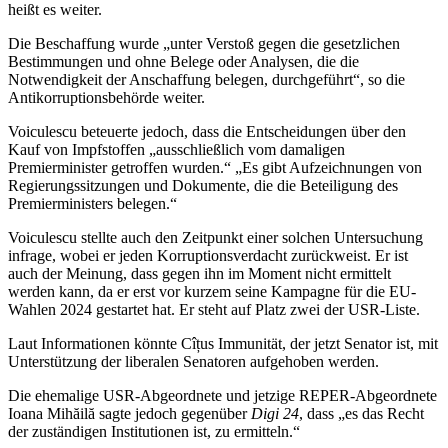
heißt es weiter.
Die Beschaffung wurde „unter Verstoß gegen die gesetzlichen
Bestimmungen und ohne Belege oder Analysen, die die
Notwendigkeit der Anschaffung belegen, durchgeführt“, so die
Antikorruptionsbehörde weiter.
Voiculescu beteuerte jedoch, dass die Entscheidungen über den
Kauf von Impfstoffen „ausschließlich vom damaligen
Premierminister getroffen wurden.“ „Es gibt Aufzeichnungen von
Regierungssitzungen und Dokumente, die die Beteiligung des
Premierministers belegen.“
Voiculescu stellte auch den Zeitpunkt einer solchen Untersuchung
infrage, wobei er jeden Korruptionsverdacht zurückweist. Er ist
auch der Meinung, dass gegen ihn im Moment nicht ermittelt
werden kann, da er erst vor kurzem seine Kampagne für die EU-
Wahlen 2024 gestartet hat. Er steht auf Platz zwei der USR-Liste.
Laut Informationen könnte Cîțus Immunität, der jetzt Senator ist, mit
Unterstützung der liberalen Senatoren aufgehoben werden.
Die ehemalige USR-Abgeordnete und jetzige REPER-Abgeordnete
Ioana Mihăilă sagte jedoch gegenüber
Digi 24
, dass „es das Recht
der zuständigen Institutionen ist, zu ermitteln.“