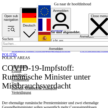
Ga naar de hoofdinhoud
Anmelden
Open sub
Close menu
English
navigation
Deutsch
Français
Sie sind abgemeldet.
Anmelden
Suchen
Licht aus
Español
Anmelden
Ukraine
Politik
Verteidigung
Rapporteur
Newsletters
Event
POLITIK
POLICY AREAS
COVID-19-Impfstoff:
Wirtschaft
Politik
Rumänische Minister unter
Agrifood
Gesundheit
Missbrauchsverdacht
Tech
Energie, Umwelt & Transport
Verteidigung
Der ehemalige rumänische Premierminister und zwei ehemalige
Gesundheitsminister sollen wesentlich mehr Coronaimpfdosen