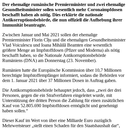
Der ehemalige rumänische Premierminister und zwei ehemalige
Gesundheitsminister sollen wesentlich mehr Coronaimpfdosen
beschafft haben als nötig. Dies erklärte die nationale
Antikorruptionsbehörde, die nun offiziell die Aufhebung ihrer
Immunität beantragte.
Zwischen Januar und Mai 2021 sollen der ehemalige
Premierminister Florin Cîțu und die ehemaligen Gesundheitsminister
Vlad Voiculescu und Ioana Mihăilă Beamten eine wesentlich
größere Menge an Impfstoffdosen (Pfizer und Moderna) als nötig
beschafft haben, so die Nationale Antikorruptionsbehörde
Rumäniens (DNA) am Donnerstag (23. November).
Rumänien hatte die Europäische Kommission über 10,7 Millionen
berechtigte Impfstoffempfänger informiert, sodass die Behörden vor
dem 1. Januar 2021 über 37 Millionen Dosen in Auftrag gaben.
Die Antikorruptionsbehörde behauptet jedoch, dass „zwei der drei
Personen, gegen die ein Strafverfahren eingeleitet wurde, mit
Unterstützung der dritten Person die Zahlung für einen zusätzlichen
Kauf von 52.805.690 Impfstoffdosen ermöglicht und genehmigt
haben sollen.“
Dieser Kauf im Wert von über eine Milliarde Euro zuzüglich
Mehrwertsteuer „stellt einen Schaden für den Staatshaushalt dar“,