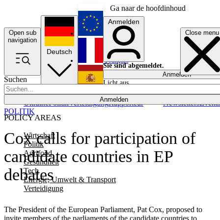
Ga naar de hoofdinhoud
Anmelden
Open sub
Close menu
English
navigation
Deutsch
Français
Sie sind abgemeldet.
Anmelden
Suchen
Licht aus
Español
Anmelden
Ukraine
Politik
Verteidigung
Rapporteur
Newsletters
Event
POLITIK
POLICY AREAS
Cox calls for participation of
Wirtschaft
Politik
candidate countries in EP
Agrifood
Gesundheit
debates
Tech
Energie, Umwelt & Transport
Verteidigung
The President of the European Parliament, Pat Cox, proposed to
invite members of the parliaments of the candidate countries to