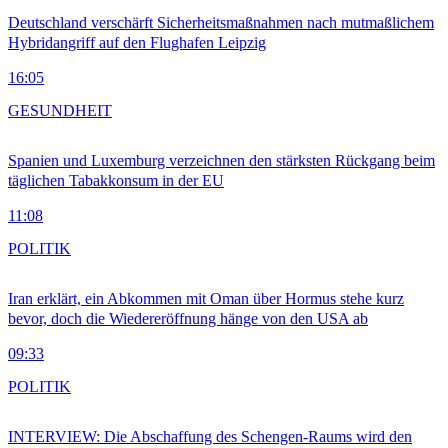
Deutschland verschärft Sicherheitsmaßnahmen nach mutmaßlichem
Hybridangriff auf den Flughafen Leipzig
16:05
GESUNDHEIT
Spanien und Luxemburg verzeichnen den stärksten Rückgang beim
täglichen Tabakkonsum in der EU
11:08
POLITIK
Iran erklärt, ein Abkommen mit Oman über Hormus stehe kurz
bevor, doch die Wiedereröffnung hänge von den USA ab
09:33
POLITIK
INTERVIEW: Die Abschaffung des Schengen-Raums wird den