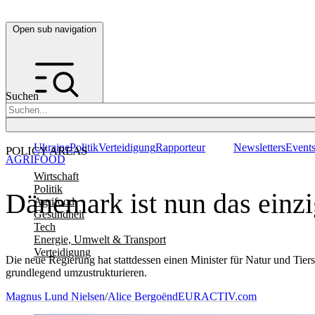
Open sub navigation
Suchen
Ukraine
Politik
Verteidigung
Rapporteur
Newsletters
Event
POLICY AREAS
AGRIFOOD
Wirtschaft
Politik
Dänemark ist nun das einz
Agrifood
Gesundheit
Tech
Energie, Umwelt & Transport
Verteidigung
Die neue Regierung hat stattdessen einen Minister für Natur und Ti
grundlegend umzustrukturieren.
Magnus Lund Nielsen
/
Alice Bergoënd
EURACTIV.com