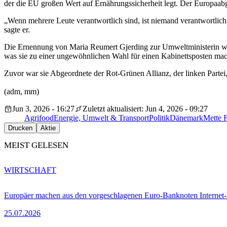
der die EU großen Wert auf Ernährungssicherheit legt. Der Europaabg
„
Wenn mehrere Leute verantwortlich sind, ist niemand verantwortlich
sagte er.
Die Ernennung von Maria Reumert Gjerding zur Umweltministerin we
was sie zu einer ungewöhnlichen Wahl für einen Kabinettsposten mac
Zuvor war sie Abgeordnete der Rot-Grünen Allianz, der linken Partei,
(adm, mm)
Jun 3, 2026 - 16:27
Zuletzt aktualisiert: Jun 4, 2026 - 09:27
Agrifood
Energie, Umwelt & Transport
Politik
Dänemark
Mette F
Drucken
Aktie
MEIST GELESEN
WIRTSCHAFT
Europäer machen aus den vorgeschlagenen Euro-Banknoten Interne
25.07.2026