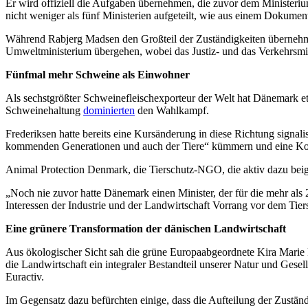
Er wird offiziell die Aufgaben übernehmen, die zuvor dem Ministeriu
nicht weniger als fünf Ministerien aufgeteilt,
wie aus
einem Dokumen
Während Rabjerg Madsen den Großteil der Zuständigkeiten übernehmen
Umweltministerium übergehen, wobei das Justiz- und das Verkehrsmin
Fünfmal mehr Schweine als Einwohner
Als sechstgrößter Schweinefleischexporteur der Welt hat Dänemark
Schweinehaltung
dominierten
den Wahlkampf.
Frederiksen hatte bereits eine Kursänderung in diese Richtung signal
kommenden Generationen und auch der Tiere“ kümmern und eine Kom
Animal Protection Denmark, die Tierschutz-NGO, die aktiv dazu beige
„Noch nie zuvor hatte Dänemark einen Minister, der für die mehr als 2
Interessen der Industrie und der Landwirtschaft Vorrang vor dem Tiers
Eine grünere Transformation der dänischen Landwirtschaft
Aus ökologischer Sicht sah die grüne Europaabgeordnete Kira Marie P
die Landwirtschaft ein integraler Bestandteil unserer Natur und Gesel
Euractiv.
Im Gegensatz dazu befürchten einige, dass die Aufteilung der Zuständ