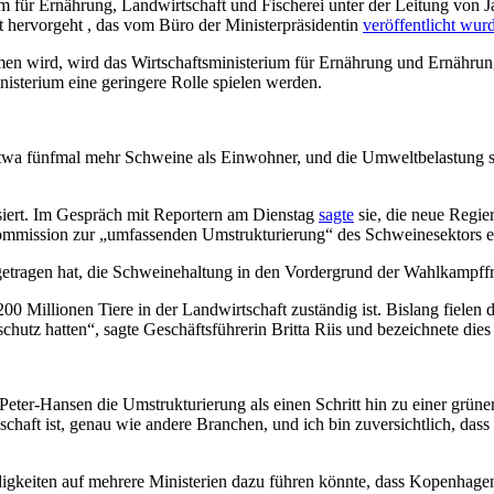
m für Ernährung, Landwirtschaft und Fischerei unter der Leitung von 
t
hervorgeht
,
das
vom Büro der Ministerpräsidentin
veröffentlicht wur
 wird, wird das Wirtschaftsministerium für Ernährung und Ernährungss
isterium eine geringere Rolle spielen werden.
 etwa fünfmal mehr Schweine als Einwohner, und die Umweltbelastung
isiert. Im Gespräch mit Reportern am Dienstag
sagte
sie, die neue Regi
mission zur „umfassenden Umstrukturierung“ des Schweinesektors e
tragen hat, die Schweinehaltung in den Vordergrund der Wahlkampffrage
00 Millionen Tiere in der Landwirtschaft zuständig ist. Bislang fielen d
chutz hatten“, sagte Geschäftsführerin Britta Riis und bezeichnete dies 
eter-Hansen die Umstrukturierung als einen Schritt hin zu einer grün
lschaft ist, genau wie andere Branchen, und ich bin zuversichtlich, da
igkeiten auf mehrere Ministerien dazu führen könnte, dass Kopenhagen in