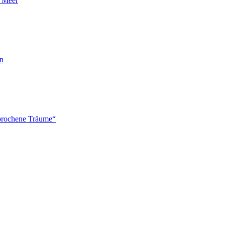
n Meer
en
brochene Träume“