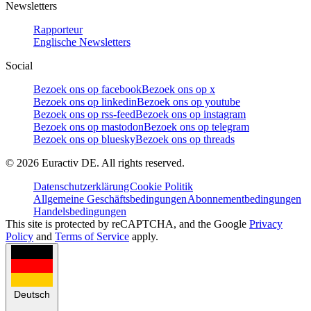
Newsletters
Rapporteur
Englische Newsletters
Social
Bezoek ons op facebook
Bezoek ons op x
Bezoek ons op linkedin
Bezoek ons op youtube
Bezoek ons op rss-feed
Bezoek ons op instagram
Bezoek ons op mastodon
Bezoek ons op telegram
Bezoek ons op bluesky
Bezoek ons op threads
©
2026
Euractiv DE. All rights reserved.
Datenschutzerklärung
Cookie Politik
Allgemeine Geschäftsbedingungen
Abonnementbedingungen
Handelsbedingungen
This site is protected by reCAPTCHA, and the Google
Privacy
Policy
and
Terms of Service
apply.
Deutsch