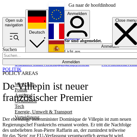
Ga naar de hoofdinhoud
Anmelden
Open sub
Close menu
English
navigation
Deutsch
Français
Sie sind abgemeldet.
Anmelden
Suchen
Licht aus
Español
Anmelden
Ukraine
Politik
Verteidigung
Rapporteur
Newsletters
Event
POLITIK
POLICY AREAS
De Villepin ist neuer
Wirtschaft
Politik
französischer Premier
Agrifood
Gesundheit
Tech
Energie, Umwelt & Transport
Verteidigung
Der ehemalige Innenminister Dominique de Villepin ist zum neuen
Regierungschef Frankreichs ernannt worden. Er tritt die Nachfolge
des unbeliebten Jean-Pierre Raffarin an, der zumindest teilweise
für das 'Nein' zur EU-Verfassung verantwortlich gemacht wird.