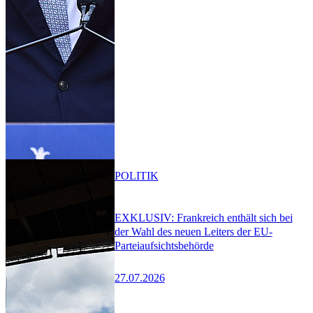
POLITIK
EXKLUSIV: Frankreich enthält sich bei
der Wahl des neuen Leiters der EU-
Parteiaufsichtsbehörde
27.07.2026