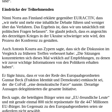
sind“.
Eindrücke der Teilnehmenden
Ninni Norra aus Finnland erklärte gegenüber EURACTIV, dass
„wir mehr und mehr eine inhaltliche Debatte führen und weniger
über das Verfahren. Das Ergebnis ist, dass wir uns tatsächlich mit
politischen Fragen befassen“. Sie glaubt jedoch, dass es angesichts
des derzeitigen Krieges in der Ukraine schwieriger sein wird, den
Prozess der Konferenz zu gestalten.
Auch Antonis Kourra aus Zypern sagte, dass sich die Diskussion im
Vergleich zu früheren Treffen verbessert habe: „Die Sitzungen
konzentrierten sich dieses Mal wirklich auf Empfehlungen, zu denen
wir zuvor wichtige Informationen von den Politikern erhalten
haben“.
Er fügte hinzu, dass er von der Rede des Europaabgeordneten
Gunnar Beck (Fraktion Identität und Demokratie) enttäuscht sei,
der die CoFoE „eine demokratische Farce“ nannte. Derartige
Aussagen delegitimierten die gesamte Initiative.
Beck sagte, die beteiligten Bürger seien nur „EU-freundliche Leute“
und mit gerade einmal 800 nicht repräsentativ für die 447 Millionen
EU-Bürger. Im Gegensatz zu den Europaabgeordneten seien sie
außerdem nicht gewählt.