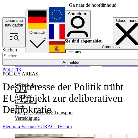
Ga naar de hoofdinhoud
Anmelden
Open sub
Close menu
English
navigation
Deutsch
Français
Sie sind abgemeldet.
Anmelden
Suchen
Licht aus
Español
Anmelden
Ukraine
Politik
Verteidigung
Rapporteur
Newsletters
Event
POLITIK
POLICY AREAS
Desinteresse der Politik trübt
Wirtschaft
Politik
EU-Projekt zur deliberativen
Agrifood
Gesundheit
Demokratie
Tech
Energie, Umwelt & Transport
Verteidigung
Eleonora Vasques
EURACTIV.com