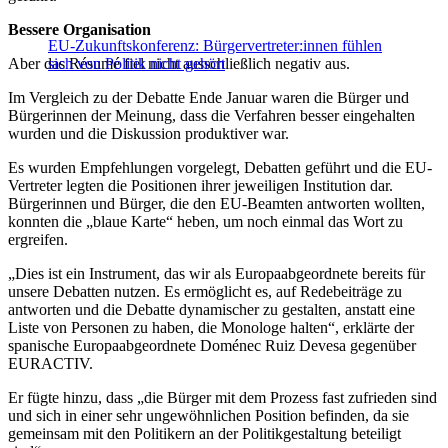
Bessere Organisation
EU-Zukunftskonferenz: Bürgervertreter:innen fühlen
Aber das Ré­su­mé fiel nicht ausschließlich negativ aus.
sich von Politik nicht gehört
Im Vergleich zu der Debatte Ende Januar waren die Bürger und
Bürgerinnen der Meinung, dass die Verfahren besser eingehalten
wurden und die Diskussion produktiver war.
Es wurden Empfehlungen vorgelegt, Debatten geführt und die EU-
Vertreter legten die Positionen ihrer jeweiligen Institution dar.
Bürgerinnen und Bürger, die den EU-Beamten antworten wollten,
konnten die „blaue Karte“ heben, um noch einmal das Wort zu
ergreifen.
„Dies ist ein Instrument, das wir als Europaabgeordnete bereits für
unsere Debatten nutzen. Es ermöglicht es, auf Redebeiträge zu
antworten und die Debatte dynamischer zu gestalten, anstatt eine
Liste von Personen zu haben, die Monologe halten“, erklärte der
spanische Europaabgeordnete Doménec Ruiz Devesa gegenüber
EURACTIV.
Er fügte hinzu, dass „die Bürger mit dem Prozess fast zufrieden sind
und sich in einer sehr ungewöhnlichen Position befinden, da sie
gemeinsam mit den Politikern an der Politikgestaltung beteiligt