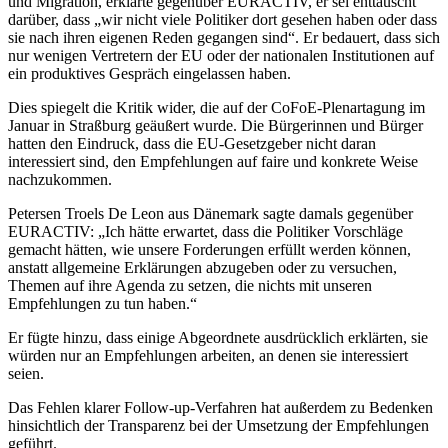
und Migration, erklärte gegenüber EURACTIV, er sei enttäuscht
darüber, dass „wir nicht viele Politiker dort gesehen haben oder dass
sie nach ihren eigenen Reden gegangen sind“. Er bedauert, dass sich
nur wenigen Vertretern der EU oder der nationalen Institutionen auf
ein produktives Gespräch eingelassen haben.
Dies spiegelt die Kritik wider, die auf der CoFoE-Plenartagung im
Januar in Straßburg geäußert wurde. Die Bürgerinnen und Bürger
hatten den Eindruck, dass die EU-Gesetzgeber nicht daran
interessiert sind, den Empfehlungen auf faire und konkrete Weise
nachzukommen.
Petersen Troels De Leon aus Dänemark sagte damals gegenüber
EURACTIV: „Ich hätte erwartet, dass die Politiker Vorschläge
gemacht hätten, wie unsere Forderungen erfüllt werden können,
anstatt allgemeine Erklärungen abzugeben oder zu versuchen,
Themen auf ihre Agenda zu setzen, die nichts mit unseren
Empfehlungen zu tun haben.“
Er fügte hinzu, dass einige Abgeordnete ausdrücklich erklärten, sie
würden nur an Empfehlungen arbeiten, an denen sie interessiert
seien.
Das Fehlen klarer Follow-up-Verfahren hat außerdem zu Bedenken
hinsichtlich der Transparenz bei der Umsetzung der Empfehlungen
geführt.