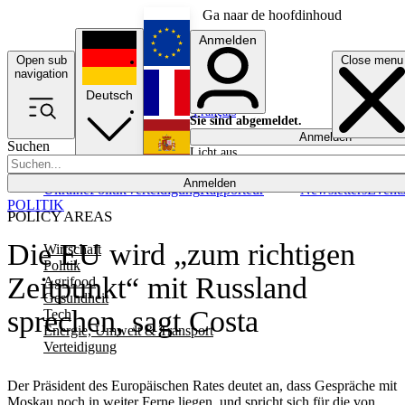
Ga naar de hoofdinhoud
Anmelden
Open sub
Close menu
English
navigation
Deutsch
Français
Sie sind abgemeldet.
Anmelden
Suchen
Licht aus
Español
Anmelden
Ukraine
Politik
Verteidigung
Rapporteur
Newsletters
Event
POLITIK
POLICY AREAS
Die EU wird „zum richtigen
Wirtschaft
Politik
Zeitpunkt“ mit Russland
Agrifood
Gesundheit
sprechen, sagt Costa
Tech
Energie, Umwelt & Transport
Verteidigung
Der Präsident des Europäischen Rates deutet an, dass Gespräche mit
Moskau noch in weiter Ferne liegen, und spricht sich für die von