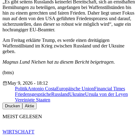
„Es gibt seitens Russlands keinerlei Bereitschaft, sich an ernsthaften
Bemühungen zu beteiligen, angefangen bei Waffenstillständen bis
hin zu einem gerechten und fairen Frieden. Daher liegt unser Fokus
nun auf dem von den USA geführten Friedensprozess und darauf,
sicherzustellen, dass dieser so robust wie möglich wird“, sagte ein
hochrangiger EU-Beamter.
Am Freitag erklärte Trump, es werde einen dreitägigen
Waffenstillstand im Krieg zwischen Russland und der Ukraine
geben.
Magnus Lund Nielsen hat zu diesem Bericht beigetragen
.
(bms)
May 9, 2026 - 18:12
Politik
Antonio Costa
Europäische Union
Financial Times
Friedensgespräche
Russland
Ukraine
Ursula von der Leyen
Vereinigte Staaten
Drucken
Aktie
MEIST GELESEN
WIRTSCHAFT