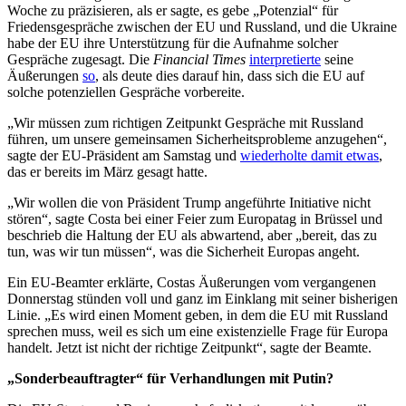
Woche zu präzisieren, als er sagte, es gebe „Potenzial“ für
Friedensgespräche zwischen der EU und Russland, und die Ukraine
habe der EU ihre Unterstützung für die Aufnahme solcher
Gespräche zugesagt. Die
Financial Times
interpretierte
seine
Äußerungen
so
, als deute dies darauf hin, dass sich die EU auf
solche potenziellen Gespräche vorbereite.
„Wir müssen zum richtigen Zeitpunkt Gespräche mit Russland
führen, um unsere gemeinsamen Sicherheitsprobleme anzugehen“,
sagte der EU-Präsident am Samstag und
wiederholte damit etwas
,
das er bereits im März gesagt hatte.
„Wir wollen die von Präsident Trump angeführte Initiative nicht
stören“, sagte Costa bei einer Feier zum Europatag in Brüssel und
beschrieb die Haltung der EU als abwartend, aber „bereit, das zu
tun, was wir tun müssen“, was die Sicherheit Europas angeht.
Ein EU-Beamter erklärte, Costas Äußerungen vom vergangenen
Donnerstag stünden voll und ganz im Einklang mit seiner bisherigen
Linie. „Es wird einen Moment geben, in dem die EU mit Russland
sprechen muss, weil es sich um eine existenzielle Frage für Europa
handelt. Jetzt ist nicht der richtige Zeitpunkt“, sagte der Beamte.
„Sonderbeauftragter“ für Verhandlungen mit Putin?