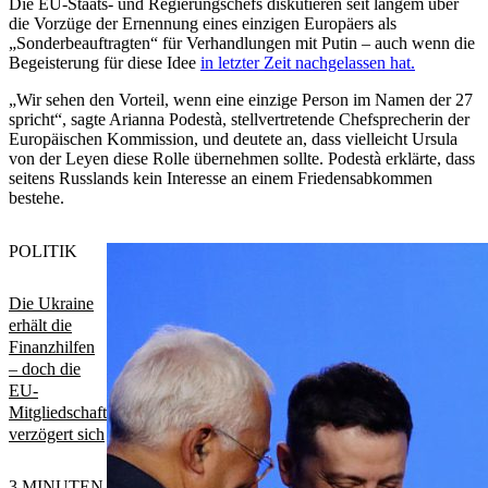
Die EU-Staats- und Regierungschefs diskutieren seit langem über
die Vorzüge der Ernennung eines einzigen Europäers als
„Sonderbeauftragten“ für Verhandlungen mit Putin – auch wenn die
Begeisterung für diese Idee
in letzter Zeit nachgelassen hat.
„Wir sehen den Vorteil, wenn eine einzige Person im Namen der 27
spricht“, sagte Arianna Podestà, stellvertretende Chefsprecherin der
Europäischen Kommission, und deutete an, dass vielleicht Ursula
von der Leyen diese Rolle übernehmen sollte. Podestà erklärte, dass
seitens Russlands kein Interesse an einem Friedensabkommen
bestehe.
POLITIK
Die Ukraine
erhält die
Finanzhilfen
– doch die
EU-
Mitgliedschaft
verzögert sich
3 MINUTEN